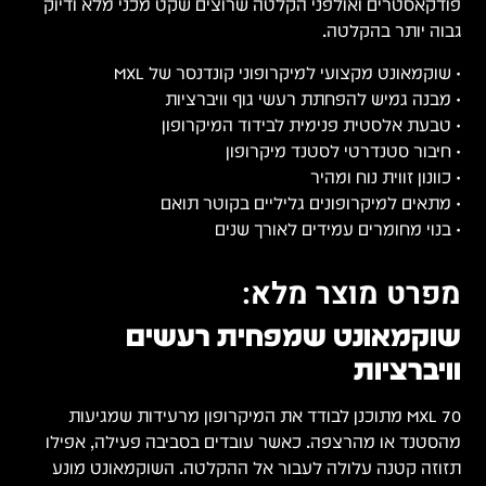
פודקאסטרים ואולפני הקלטה שרוצים שקט מכני מלא ודיוק
גבוה יותר בהקלטה.
• שוקמאונט מקצועי למיקרופוני קונדנסר של MXL
• מבנה גמיש להפחתת רעשי גוף וויברציות
• טבעת אלסטית פנימית לבידוד המיקרופון
• חיבור סטנדרטי לסטנד מיקרופון
• כוונון זווית נוח ומהיר
• מתאים למיקרופונים גליליים בקוטר תואם
• בנוי מחומרים עמידים לאורך שנים
מפרט מוצר מלא:
שוקמאונט שמפחית רעשים
וויברציות
MXL 70 מתוכנן לבודד את המיקרופון מרעידות שמגיעות
מהסטנד או מהרצפה. כאשר עובדים בסביבה פעילה, אפילו
תזוזה קטנה עלולה לעבור אל ההקלטה. השוקמאונט מונע