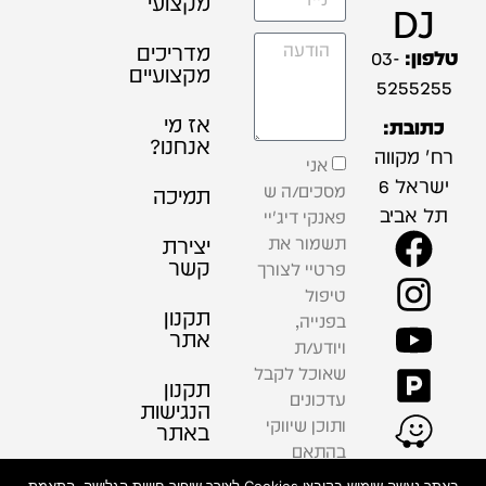
מקצועי
DJ
מדריכים
טלפון:
03-
מקצועיים
5255255
אז מי
כתובת:
אנחנו?
רח' מקווה
אני
ישראל 6
מסכים/ה ש
תמיכה
תל אביב
פאנקי דיג'יי
תשמור את
יצירת
קשר
פרטיי לצורך
טיפול
תקנון
בפנייה,
אתר
ויודע/ת
שאוכל לקבל
תקנון
עדכונים
הנגישות
ותוכן שיווקי
באתר
בהתאם
למדיניות
פרטיות