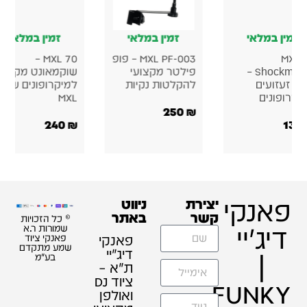
זמין במלאי
זמין במלאי
זמין במלאי
MXL 
MXL PF-003 – פופ
MXL 70 –
Shockmount –
פילטר מקצועי
שוקמאונט מקצוע
לם זעזועים
להקלטות נקיות
למיקרופונים של
יקרופונים
MXL
250
₪
240
₪
132
פאנקי
יצירת
ניווט
קשר
באתר
© כל הזכויות
דיג'יי
שמורות ר.א
פאנקי
פאנקי ציוד
שמע מתקדם
דיג׳יי
|
בע"מ
ת"א –
ציוד DJ
FUNKY
ואולפן