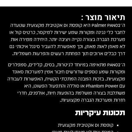
תיאור מוצר :
ה־Palmer PAN02 היא קופסת DI אקטיבית מקצועית שנועדה
לחבר כלי נגינה ומקורות שמע ישירות למיקסר, כרטיס קול או
מערכת הגברה בצורה נקייה ויציבה יותר. היחידה ממירה אות
לא מאוזן לאות מאוזן, וכך מאפשרת להעביר סיגנל איכותי גם
דרך כבלים ארוכים תוך הפחתת רעשים והפרעות חשמליות.
ה־PAN02 מתאימה במיוחד לגיטרות, בסים, קלידים, סמפלרים
ומקורות שמע נוספים שדורשים חיבור אמין למערכות סאונד
מקצועיות. בזכות המבנה המתכתי הקשיח, האפשרות לעבודה
עם Phantom Power או סוללה והתפעול הפשוט, היא
משתלבת בצורה מושלמת בהופעות חיות, אולפנים, חדרי
חזרות ומערכות הגברה מקצועיות.
תכונות עיקריות
קופסת DI אקטיבית מקצועית