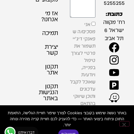
5255255
אז מי
כתובת:
אנחנו?
רח' מקווה
אני
ישראל 6
מסכים/ה ש
תמיכה
תל אביב
פאנקי דיג'יי
תשמור את
יצירת
קשר
פרטיי לצורך
טיפול
תקנון
בפנייה,
אתר
ויודע/ת
שאוכל לקבל
תקנון
עדכונים
הנגישות
ותוכן שיווקי
באתר
בהתאם
למדיניות
פרטיות
באתר נעשה שימוש בקובצי Cookies לצורך שיפור חוויית הגלישה, התאמת
הפרטיות .
התוכן וניתוח ביצועי האתר — כדי להעניק לכם חוויית קנייה מהירה ונוחה
יותר.
שליחה
דברו איתנו
מאשר/ת