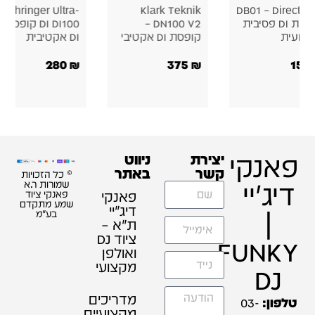
Behringer Ultra-
Klark Teknik
DB01 – Direct
קופסת DI פסיבית
DN100 V2 –
DI DI100 קופסת
עית
קופסת DI אקטיבי
DI אקטיבית
280
₪
375
₪
פאנקי
יצירת
ניווט
קשר
באתר
© כל הזכויות
דיג'יי
שמורות ר.א
פאנקי
פאנקי ציוד
שמע מתקדם
דיג׳יי
|
בע"מ
ת"א –
ציוד DJ
FUNKY
ואולפן
מקצועי
DJ
מדריכים
טלפון:
03-
מקצועיים