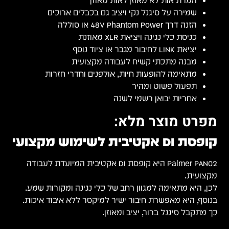
המרת אות לא מאוזן לאות מאוזן
שמירה על סיגנל נקי ויציב גם בכבלים ארוכים
הזנה דרך Phantom Power ‏48V או סוללה
כניסת כלי נגינה ויציאת XLR מאוזנת
יציאת LINK לחיבור מגבר או ציוד נוסף
מבנה מתכתי קשיח לעבודה מקצועית
מתאימה להופעות חיות, אולפנים וחדרי חזרות
תפעול פשוט ומהיר
אחריות יבואן רשמי לשנה
מפרט מוצר מלא:
קופסת DI אקטיבית לשימוש מקצועי
Palmer PAN02 היא קופסת DI אקטיבית המיועדת לעבודה
מקצועית.
לכן, היא מתאימה למגוון רחב של כלי נגינה ומקורות שמע.
בנוסף, היא מאפשרת חיבור ישיר למיקסר ללא איבוד איכות.
כך מתקבל סיגנל ברור, יציב ומאוזן.