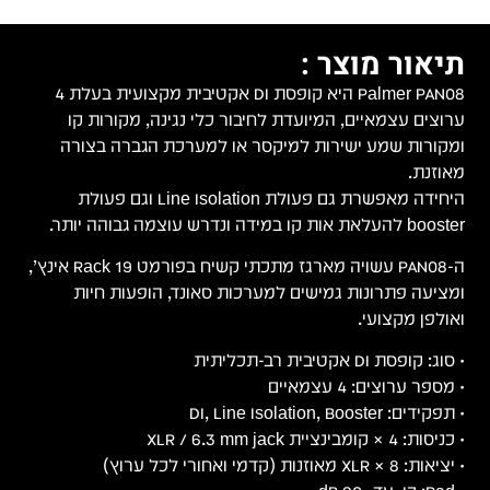
תיאור מוצר :
Palmer PAN08 היא קופסת DI אקטיבית מקצועית בעלת 4
ערוצים עצמאיים, המיועדת לחיבור כלי נגינה, מקורות קו
ומקורות שמע ישירות למיקסר או למערכת הגברה בצורה
מאוזנת.
היחידה מאפשרת גם פעולת Line Isolation וגם פעולת
booster להעלאת אות קו במידה ונדרש עוצמה גבוהה יותר.
ה-PAN08 עשויה מארגז מתכתי קשיח בפורמט Rack 19 אינץ’,
ומציעה פתרונות גמישים למערכות סאונד, הופעות חיות
ואולפן מקצועי.
• סוג: קופסת DI אקטיבית רב-תכליתית
• מספר ערוצים: 4 עצמאיים
• תפקידים: DI, Line Isolation, Booster
• כניסות: 4 × קומבינציית XLR / 6.3 mm jack
• יציאות: 8 × XLR מאוזנות (קדמי ואחורי לכל ערוץ)