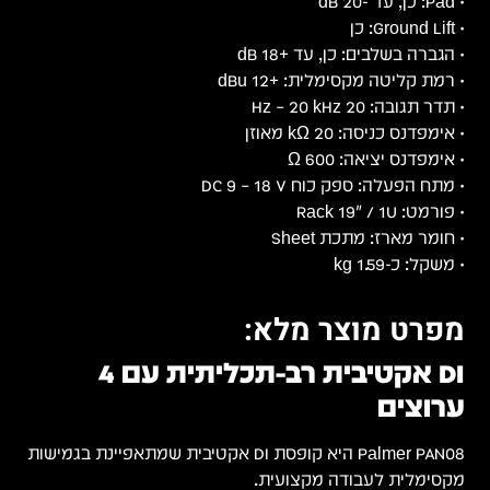
• Pad: כן, עד -20 dB
• Ground Lift: כן
• הגברה בשלבים: כן, עד +18 dB
• רמת קליטה מקסימלית: +12 dBu
• תדר תגובה: 20 Hz – 20 kHz
• אימפדנס כניסה: 20 kΩ מאוזן
• אימפדנס יציאה: 600 Ω
• מתח הפעלה: ספק כוח DC 9 – 18 V
• פורמט: Rack 19" / 1U
• חומר מארז: מתכת Sheet
• משקל: כ-1.59 kg
מפרט מוצר מלא:
DI אקטיבית רב-תכליתית עם 4
ערוצים
Palmer PAN08 היא קופסת DI אקטיבית שמתאפיינת בגמישות
מקסימלית לעבודה מקצועית.