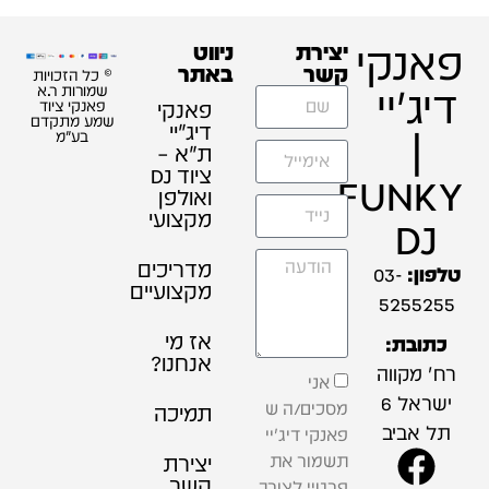
פאנקי
יצירת
ניווט
קשר
באתר
© כל הזכויות
דיג'יי
שמורות ר.א
פאנקי
פאנקי ציוד
שמע מתקדם
דיג׳יי
|
בע"מ
ת"א –
ציוד DJ
FUNKY
ואולפן
מקצועי
DJ
מדריכים
טלפון:
03-
מקצועיים
5255255
אז מי
כתובת:
אנחנו?
רח' מקווה
אני
ישראל 6
מסכים/ה ש
תמיכה
תל אביב
פאנקי דיג'יי
תשמור את
יצירת
קשר
פרטיי לצורך