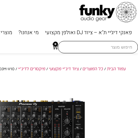
פאנקי דיג׳יי ת"א – ציוד DJ ואולפן מקצועי
מי אנחנו?
מוצרי
Searc
0
for
עמוד הבית
/
כל המוצרים
/
ציוד דיג'יי מקצועי
/
מיקסרים לדיג'יי
/ Pioneer DJM-V10 – מיקסר דיג׳יי