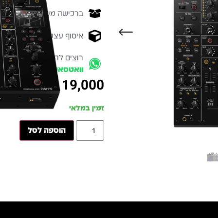
ברכישה מעל 700 ש״ח -
המ
איסוף עצמי מהיר - מקוה ישרא
רוצים להתייעץ עם מומחה
וואטסאפ
₪
19,000
זמין במלאי
הוספה לסל