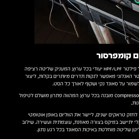
ם קומפרסור
ה-Pioneer DJM-V10 כולל פילטר HPF/LPF יעודי בכל ערוץ, המעניק שליטה רציפה
טר האנלוגי מאפשר לנקות תדרים מיותרים בקלות, ליצור
שמור על סאונד נקי ושקוף לאורך כל הסט.
בנוסף, המיקסר מצויד ב-Compressor מובנה בכל ערוץ, המהווה פתרון מושלם לטיפול
ות.
חזק טראקים ישנים, ליישר את הווליום באופן אוטומטי
י יתיישב במיקס בצורה מאוזנת, עוצמתית ועשירה. שילוב
טן שליטה מוחלטת באיכות הסאונד בכל רגע נתון.