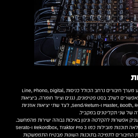
ת
ה-Pioneer DJM-V10 מציע מערך חיבורים נרחב הכולל כניסות Line, Phono, Digital,
רים אלו מאפשרים לשלב בסט פטיפונים, נגנים וציוד חומרה. ביציאות
המכשיר תמצא חיבורי Master, Booth, Rec ו-Send/Return, לצד שתי יציאות אוזניות
 של שני תקליטנים במקביל.
המיקסר מציע תאימות מלאה תוכנות מובילות כמו Rekordbox, Traktor Pro 3 ו-Serato
 גמישות החיבורים לתמיכה בתוכנות השונות מבטיח התממשקות