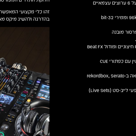
Pioneer DJM-V10 – מיקסר קלאב מקצועי בעל 6 ערוצים עצמאיים
מנוע DSP ברזולוציית 96kHz / 64-bit וממירי 32-bit
בהדרגה ולהשיג מיקס מאו
ומפרסור מובנה
4 כניסות Send, 2 החזרי Return חיצוניים ומודול Beat FX
שני שקעי אוזניות עצמאיים לחלוטין עם כפתורי CUE
חיבור USB כפול עם תמיכה מלאה ב-rekordbox, Serato
אידיאלי למפיקים, מועדוני על, פסטיבלים, מופעי לייב-סט (Live Sets)