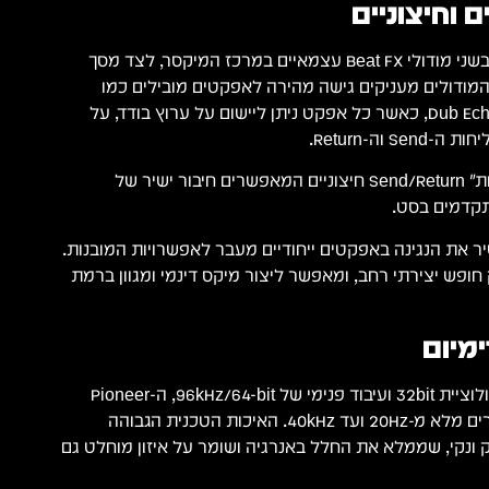
 וחיצוניים
Pioneer DJM-V10 מצויד בשני מודולי Beat FX עצמאיים במרכז המיקסר, לצד מסך
ול. המודולים מעניקים גישה מהירה לאפקטים מובילים כמו
Delay, Reverb, Filter ו-Dub Echo, כאשר כל אפקט ניתן ליישום על ערוץ בודד, על
וה-Return.
המכשיר כולל שני "שליחות" Send/Return חיצוניים המאפשרים חיבור ישיר של
תקדמים בסט.
יר את הנגינה באפקטים ייחודיים מעבר לאפשרויות המובנות.
חופש יצירתי רחב, ומאפשר ליצור מיקס דינמי ומגוון ברמת
מיום
עם ממירי A/D ו-D/A ברזולוציית 32bit ועיבוד פנימי של 96kHz/64-bit, ה-Pioneer
DJM-V10 מעניק טווח תדרים מלא מ-20Hz ועד 40kHz. האיכות הטכנית הגבוהה
 ונקי, שממלא את החלל באנרגיה ושומר על איזון מוחלט גם