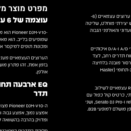
מפרט מוצר מל
הוא מיקסר קלאב מהפכני ומתקדם בעל 6 ערוצים עצמאיים (6-
עוצמה של 6 ערוצים
ופש יצירתי מוחלט, שליטה
דוני והאולפני הגבוה
ומכונות תופים למיקסר אח
המיקסר מצויד במעבד DSP ברזולוציית 96kHz / 64-bit וממירי A/D ו-D/A איכותיים
 בטווח תדרים רחב, לצד
הערוצים העצמאיים מעניק
Band) בכל ערוץ, קומפרסור מובנה בלחיצה
בזמן אמת. זהו פתרון מוש
אחת להבלטת טראקים ישנים או חלשים, ואיזולטור ראשי תלת-תחומי (Master
אולפן.
EQ ארבעה תח
בנוסף, ה-DJM-V10 מציע ארבע כניסות Send ושני החזרי Return עצמאיים לשילוב
תדר
יים, מודול Beat FX פנימי עוצמתי, כרטיס קול כפול עם
יציאות USB כפולות לתמיכה מלאה ב-rekordbox, Traktor Pro 3 ו-Serato DJ Pro, ושני
אמצע נמוך, אמצע גבוה ו
ומדויק בהרבה בהשוואה למערכות EQ
חלוקת התדרים המפורטת 