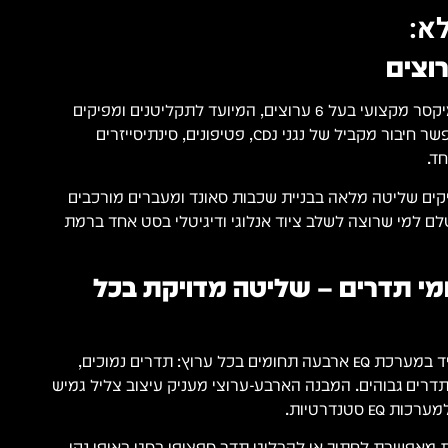
א:
-Pioneer DJM-V10 הוא מיקסר מקצועי בעל 6 ערוצים, המיועד לתקליטנים ומפיקים
שמופיעים בלייב. הוא מאפשר חיבור מקביל של נגני CDJ, פטיפונים, סינתיסייזרים
ד.
ים שליטה מלאה בבניית שכבות סאונד ומעברים מורכבים
לם למי שרוצה לשלב ציוד אנלוגי ודיגיטלי בסט אחד ברמת
ומי תדרים – שליטה מדויקת בכל
ה-Pioneer DJM-V10 מצויד במערכת EQ ארבעה תחומים בכל ערוץ: תדרים נמוכים,
תדרים גבוהים. המבנה הארבע-ערוצי מעניק עיצוב צליל גמיש
 סטנדרטיות.
מאפשרת לחתוך או להבליט תדר ספציפי בסט באופן נקי.