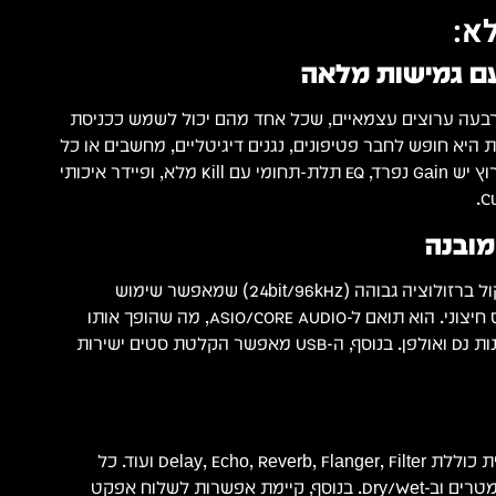
א:
ם גמישות מלאה
וי סביב ארבעה ערוצים עצמאיים, שכל אחד מהם יכול לשמש ככניסת
Ph. המשמעות היא חופש לחבר פטיפונים, נגנים דיגיטליים, מחשבים או כל
מקור אודיו חיצוני. לכל ערוץ יש Gain נפרד, EQ תלת-תחומי עם Kill מלא, ופיידר איכותי
המיקסר מצויד בכרטיס קול ברזולוציה גבוהה (24bit/96kHz) שמאפשר שימוש
במחשב בלי צורך בכרטיס חיצוני. הוא תואם ל-ASIO/CORE AUDIO, מה שהופך אותו
לאידיאלי לשילוב עם תוכנות DJ ואולפן. בנוסף, ה-USB מאפשר הקלטת סטים ישירות
ספריית האפקטים המובנית כוללת Delay, Echo, Reverb, Flanger, Filter ועוד. כל
אפקט ניתן לשליטה בפרמטרים וב-Dry/Wet. בנוסף, קיימת אפשרות לשלוח אפקט