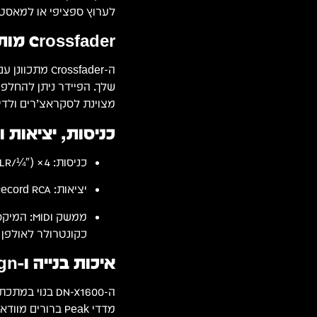
לערוץ ספציפי או למאסטר
Crossfader מותאם לסקראץ’
שלך. הפיידר ניתן להחלפה
מצוינת לסקראצ’רים ולדי.ג
כניסות, יציאות
כניסות: 4× Phono/Line RCA, Mic Combo (XLR/¼″).
יציאות: Master XLR, Master RCA, Booth RCA, Record RCA, אוזניות ¼″.
כקונטרולר לאולפן או 
איכות בנייה ו-Design
מדדי Peak ברור