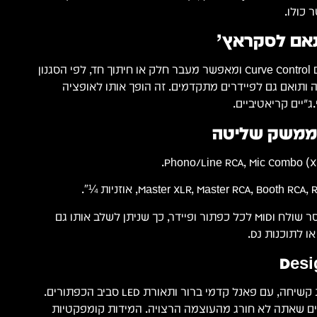
 כולו.
ה-Crossfader מתכוונן עם Curve Control ומאפשר מעבר חלק או חיתוך חד, לפי הסגנון
 ותואם גם לפיידרים מתקדמים. זה הופך אותו לאופציה
׳יים קריאטיביים.
 וממשק שליטה
ממשק MIDI: המיקסר שולח MIDI לכל כפתור ופיידר, כך שניתן לשלב אותו גם
לתוכנות DJ.
ה-DN-X1600 בנוי במתכת קשיחה, עם פאנל קדמי ברור ותאורת LED סביב הכפתורים.
ים מוודאים שאתה לא חורג מהעוצמה הרצויה. המידות קומפקטיות