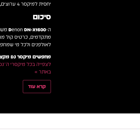
יחסית למיקסר 4 ערוצים, והמשקל הופך אותו לנייד בלי להתפשר על עמידות.
סיכום
ה-
Denon DN-X1600
משלב
לאולפנים ולכל מי שמחפש פתרון 4 ערוצים חזק, אמין ו
מחפשים מיקסר DJ מקצועי לפטיפונים, מועדונים ונגני CDJ?
באתר »
קרא עוד