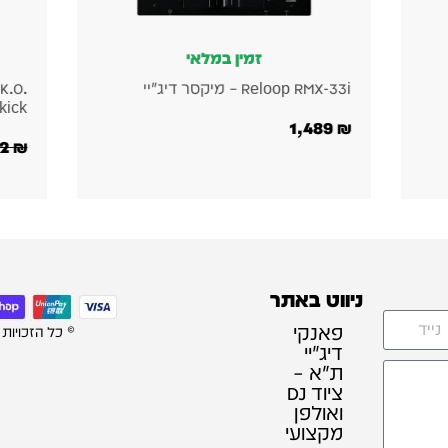
י
לא במלאי
Teenage Engineering EP-136 K.O.
Sidekick – מיקסר עם אפקטים
512
₪
732
₪
ניווט באתר
פאנקי
© כל הזכויות
דיג׳יי
ת"א –
ציוד DJ
ואולפן
מקצועי