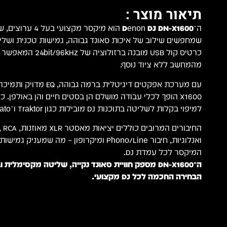
תיאור מוצר :
ה־
Denon DJ DN-X1600
שמחפשים שילוב של איכות סאונד גבוהה, גמישות טכנית ושל
כרטיס קול USB מובנה ברזו
מהמחשב ללא ציוד נוסף.
X1600 הופך לכלי עבודה מושלם הן בסטים חיים והן באולפן. כ
למיפוי בקלות לשליטה בתוכנות DJ מובילות כגון Traktor ו־Serato.
ואנלוגיות, חיבור Phono/Line ומיקרופון – מה שמ
המיקסר לכל עמדת DJ.
ה־DN-X1600 מספק חוויית סאונד נקייה, שליטה מקסימלי
הבחירה החכמה לכל DJ מקצועי.