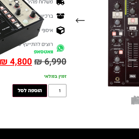
משלוח מהיר - זמן אספקה בין 3-5 ימי 
ברכישה מעל 700 ש״ח -
המ
איסוף עצמי מהיר - מקוה ישרא
רוצים להתייעץ עם מומחה
וואטסאפ
₪
4,800
₪
6,990
זמין במלאי
הוספה לסל