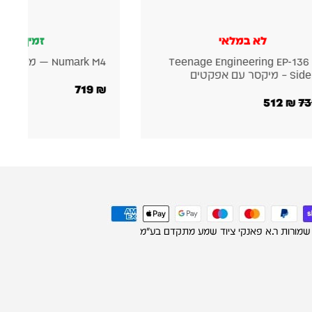
זמין במלאי
Numark M4 — מיקסר דיג׳י 3 ערוצים
מקצועיות
719
₪
299
₪
499
₪
 שמורות ר.א פאנקי ציוד שמע מתקדם בע"מ