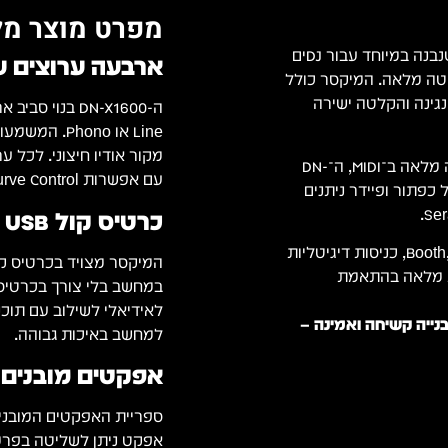
מפרט מוצר מל
הוא מיקסר מקצועי בעל 4 ערוצים, שנבנה במיוחד עבור DJים
ארבעה ערוצים ע
יטה מלאה. המיקסר כולל
לוציה של 24bit/96kHz המאפשר נגינה והקלטה ישירה
ה-DN-X1600 בנ
Line או ono
עם מערכת אפקטים דיגיטלית ברמה גבוהה, EQ מדויק ותמיכה מלאה ב־MIDI, ה־DN-
עם אפשרות Curve Control.
ל כפתור ופיידר ניתנים
כרטיס קול USB מובנה
החיבורים המרובים כוללים יציאות מאסטר XLR מאוזנות, Booth, RCA, כניסות דיגיטליות
עניק גמישות מלאה בהתאמת
ת ובנייה קשיחה ואמינה –
למחשב באיכות גבוהה.
אפקטים מובנים