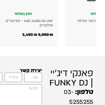
זמין במלאי
זמין במלא
Kali Audio IN-UNF – מוניטורים
Reloop RMX-33i – מיקסר דיג׳יי
ניים
1,489
₪
2,490
₪
פאנקי דיג'יי
יצירת קשר
| FUNKY DJ
טלפון:
03-
5255255