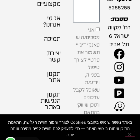
מקצועיים
5255255
אז מי
כתובת:
אנחנו?
רח' מקווה
אני
ישראל 6
מסכים/ה ש
תמיכה
תל אביב
פאנקי דיג'יי
תשמור את
יצירת
קשר
פרטיי לצורך
טיפול
תקנון
בפנייה,
אתר
ויודע/ת
שאוכל לקבל
תקנון
עדכונים
הנגישות
ותוכן שיווקי
באתר
בהתאם
למדיניות
פרטיות
באתר נעשה שימוש בקובצי Cookies לצורך שיפור חוויית הגלישה, התאמת
הפרטיות .
התוכן וניתוח ביצועי האתר — כדי להעניק לכם חוויית קנייה מהירה ונוחה
יותר.