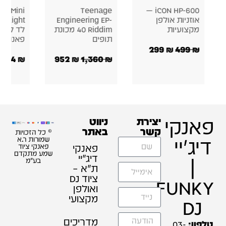
Apextone Mini
Teenage
iCON HP-600 —
זניות אולפן
Engineering EP-
Spider Light פנס
צועיות
40 Riddim מכונת
לד לאירועים |
תופים
פאנקי דיג'יי
299
₪
499
354
₪
952
₪
1,360
₪
פאנקי
יצירת
ניווט
קשר
באתר
© כל הזכויות
דיג'יי
שמורות ר.א
פאנקי
פאנקי ציוד
שמע מתקדם
דיג׳יי
|
בע"מ
ת"א –
ציוד DJ
FUNKY
ואולפן
מקצועי
DJ
מדריכים
טלפון:
03-