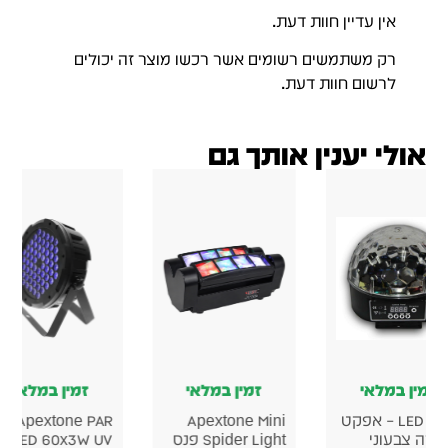
אין עדיין חוות דעת.
רק משתמשים רשומים אשר רכשו מוצר זה יכולים
לרשום חוות דעת.
אולי יענין אותך גם
זמין במלאי
זמין במלאי
זמין במלאי
כדור LED – אפקט
Apextone Mini
Apextone PAR
ורה צבעוני
Spider Light פנס
LED 60x3W UV –