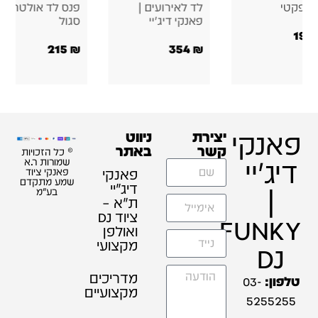
ומפקטי
לד לאירועים |
פנס לד אולטרה
פאנקי דיג'יי
סגול
199
215
₪
354
₪
פאנקי
יצירת
ניווט
קשר
באתר
© כל הזכויות
דיג'יי
שמורות ר.א
פאנקי
פאנקי ציוד
שמע מתקדם
דיג׳יי
|
בע"מ
ת"א –
ציוד DJ
FUNKY
ואולפן
מקצועי
DJ
מדריכים
טלפון:
03-
מקצועיים
5255255