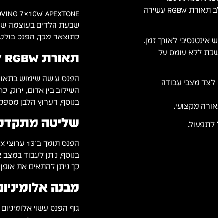
הפנס כולל 7 לדים עוצמתיים בעוצמה של 10W כל אחד, ומשלב תאורת RGBW עשירה
MOVING 7×10W APEXTONE משלב מבנה קומפקטי עם ביצועים ח
שבעת הלדים בעוצמה של 10W מספקים אור חד וברו
כתוצאה מכך, הפנס בולט 
 אינטנסיבי לאורך זמן.
שכת ללא עומס על
תאורת RGBW לצבעים עשירים ומדויקים
הפנס עושה שימוש בתאורת RGBW מל
עות קונטרולר DMX עם 13 ערוצים, לצד מצבי עבודה
השילוב בין אדום, ירוק, כ
בנוסף, הערוץ הלבן מספק 
אורה מקצועי.
שליטה מתקדמת עם 13 ע
 לתפעול.
הפנס תומך ב־13 ערוצי DMX לשליטה מלאה בתנועה, צבעים ואפקטים.
בנוסף, ניתן לעבוד במצב
כך ניתן להתאים את אופן
מבנה אלומיניו
גוף הפנס עשוי אלומיניום א