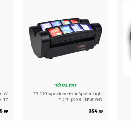
זמין במלאי
 פנס לד
Apextone PAR LED 60x3W UV – פנס
נוזל
לד אולטרה סגול
גבוהה 
120
₪
215
₪