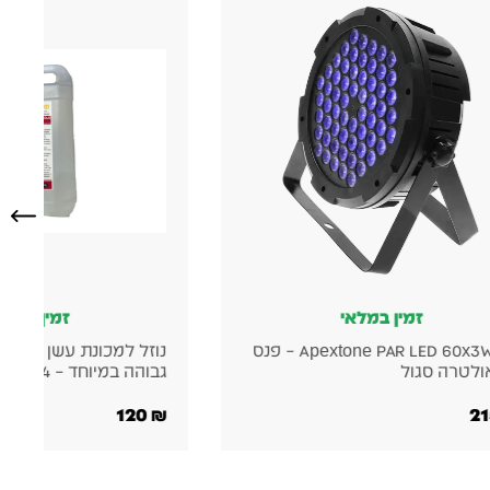
זמין במלאי
זמין במלא
 למכונת עשן – עם אפקט צפיפות
במיוחד – 4 ליטר
מקצועית
790
₪