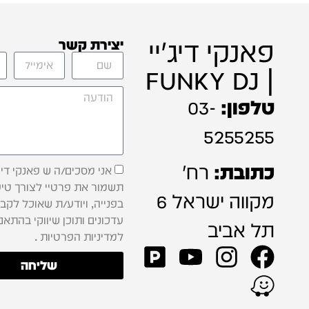
פאנקי דיג'יי
יצירת קשר
| FUNKY DJ
טלפון:
03-
5255255
כתובת:
רח'
אני מסכים/ה ש פאנקי דיג'
תשמור את פרטיי לצורך טיפ
מקווה ישראל 6
בפנייה, ויודע/ת שאוכל לקב
עדכונים ותוכן שיווקי בהתאם
תל אביב
למדיניות הפרטיות .
שליחה