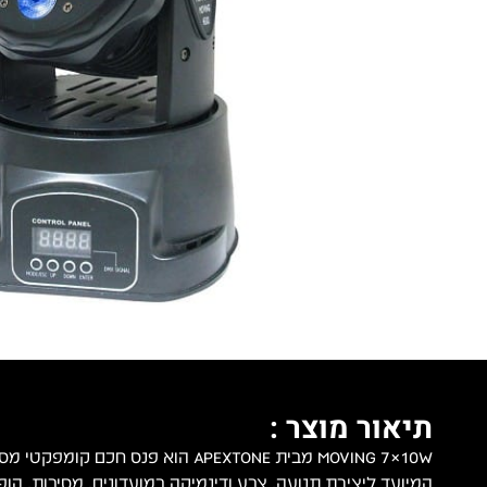
תיאור מוצר :
המיועד ליצירת תנועה, צבע ודינמיקה במועדונים, מסיבות, הופעו