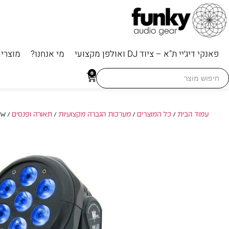
פאנקי דיג׳יי ת"א – ציוד DJ ואולפן מקצועי
מי אנחנו?
מוצרי
Searc
0
for
עמוד הבית
/
כל המוצרים
/
מערכות הגברה מקצועיות
/
תאורה ופנסים
/ APEXTONE MOVING 7×10W – פנס חכם