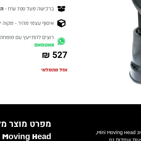
ברכישה מעל 700 ש״ח -
המ
איסוף עצמי מהיר - מקוה ישרא
רוצים להתייעץ עם מומחה
וואטסאפ
₪
527
אזל מהמלאי
מפרט מוצר מל
MOVING 7×10W מבית APEXTONE הוא פנס חכם קומפקטי מסוג Mini Moving Head,
Mini Moving Head עם עוצמה
ת ועמדות DJ.