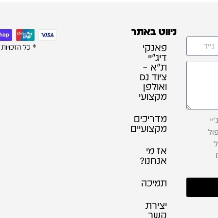
ניווט באתר
פאנקי
© כל הזכויות
דיג׳יי
ת"א –
ציוד DJ
ואולפן
מקצועי
מדריכים
יי
מקצועיים
ול
ל
אז מי
אנחנו?
תמיכה
יצירת
קשר