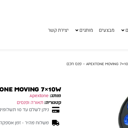
ם
מבצעים
מותגים
יצירת קשר
APEXTONE MOVING 7×10W – 
מותג:
Apextone
קטגוריה:
תאורה ופנסים
ניתן לשלם עד 10 תשלומים ללא ריבית
משלוח מהיר - זמן אספקה בין 3-5 ימי 