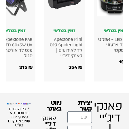
זמין במלאי
זמין במלאי
זמין במלאי
כדור LED – אפקט
Apextone Mini
Apextone PAR
ורה צבעוני
Spider Light פנס
LED 60x3W UV –
ומפקטי
לד לאירועים |
פנס לד אולטרה
פאנקי דיג'יי
סגול
199
215
₪
354
₪
פאנקי
יצירת
ניווט
קשר
באתר
© כל הזכויות
דיג'יי
שמורות ר.א
פאנקי
פאנקי ציוד
שמע מתקדם
דיג׳יי
|
בע"מ