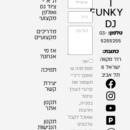
ת"א –
ציוד DJ
FUNKY
ואולפן
מקצועי
DJ
מדריכים
טלפון:
03-
מקצועיים
5255255
אז מי
כתובת:
אנחנו?
רח' מקווה
אני
ישראל 6
מסכים/ה ש
תמיכה
תל אביב
פאנקי דיג'יי
תשמור את
יצירת
קשר
פרטיי לצורך
טיפול
תקנון
בפנייה,
אתר
ויודע/ת
שאוכל לקבל
תקנון
עדכונים
הנגישות