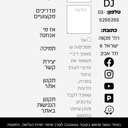
DJ
מדריכים
טלפון:
03-
מקצועיים
5255255
אז מי
כתובת:
אנחנו?
רח' מקווה
אני
ישראל 6
מסכים/ה ש
תמיכה
תל אביב
פאנקי דיג'יי
תשמור את
יצירת
קשר
פרטיי לצורך
טיפול
תקנון
בפנייה,
אתר
ויודע/ת
שאוכל לקבל
תקנון
עדכונים
הנגישות
ותוכן שיווקי
באתר
בהתאם
למדיניות
פרטיות
באתר נעשה שימוש בקובצי Cookies לצורך שיפור חוויית הגלישה, התאמת