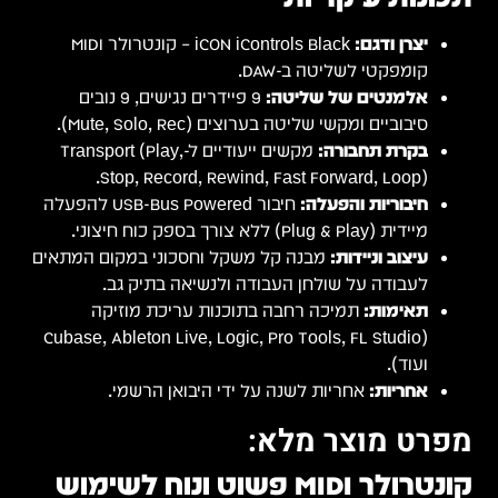
יצרן ודגם:
iCON iControls Black – קונטרולר MIDI
קומפקטי לשליטה ב-DAW.
אלמנטים של שליטה:
9 פיידרים נגישים, 9 נובים
סיבוביים ומקשי שליטה בערוצים (Mute, Solo, Rec).
בקרת תחבורה:
מקשים ייעודיים ל-Transport (Play,
Stop, Record, Rewind, Fast Forward, Loop).
חיבוריות והפעלה:
חיבור USB-Bus Powered להפעלה
מיידית (Plug & Play) ללא צורך בספק כוח חיצוני.
עיצוב וניידות:
מבנה קל משקל וחסכוני במקום המתאים
לעבודה על שולחן העבודה ולנשיאה בתיק גב.
תאימות:
תמיכה רחבה בתוכנות עריכת מוזיקה
(Cubase, Ableton Live, Logic, Pro Tools, FL Studio
ועוד).
אחריות:
אחריות לשנה על ידי היבואן הרשמי.
מפרט מוצר מלא:
קונטרולר MIDI פשוט ונוח לשימוש