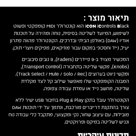
תיאור מוצר :
iCON iControls Black
הוא קונטרולר MIDI קומפקטי ופשוט
לשימוש, המיועד לשליטה בסיסית, נוחה ומהירה על תוכנות
אודיו (DAW) באולפן הביתי ובדרכים. הקונטרולר מהווה פתרון
יעיל, נייד וחסכוני במקום עבור מוזיקאים, מפיקים ויוצרי תוכן.
המכשיר מצויד ב-9 פיידרים (Faders), 9 נובים סיבוביים
(Knobs), מקשי שליטה בתחבורה (Transport Control),
ומקשי ניווט בערוצים (Track Select / Mute / Solo / Rec).
המבנה הקומפקטי שלו מאפשר שילוב קל לצד מקלדת
שליטה, מחשב נייד או עמדת עבודה צפופה.
הקונטרולר עובד בתקן Plug & Play בחיבור USB ישיר ללא
צורך בהתקנת דרייברים מורכבת, ונתמך על ידי תוכנות DAW
מובילות. עם עיצוב שחור, נקי ומקצועי, מתקבל כלי עבודה נוח
ונגיש לשליטה במיקס ופרויקטים.
תכונות עיקריות