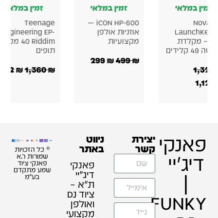
זמין במלאי
זמין במלאי
זמין במלאי
Teenage
iCON HP-600 —
Novati
LaunchKey 
אוזניות אולפן
Engineering EP-
MK3 – מקלדת
מקצועיות
40 Riddim מכונת
ה 49 קלידים
תופים
299
₪
499
₪
952
₪
1,360
₪
1,323
1,126
פאנקי
יצירת
ניווט
קשר
באתר
© כל הזכויות
דיג'יי
שמורות ר.א
פאנקי
פאנקי ציוד
שמע מתקדם
דיג׳יי
|
בע"מ
ת"א –
ציוד DJ
FUNKY
ואולפן
מקצועי