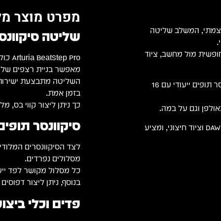
מפרט מוצר מל
MI וסיקוונסר עצמאי עוצמתי, המשלב שליטה
שליטה סיקוונס
.
חופשית מול מחשב, ציוד
p Pro
מאפשר בניית רצפים של עד 64 צע
ה-BeatStep Pro כולל שני סיקוונסרים מלודיים נפרדים וסיקוונסר תופים ייעודי עם 16
בזמן אמת.
כך ניתן ליצור קווי בס, מ
באולפן וגם על במה.
סיקוונסר תופים ייעודי
המכשיר מאפשר עבודה עצמאית לחלוטין או שילוב עמוק עם DAW וציוד חיצוני, ומציע
מסלולים נפרדים.
כל מסלול מקושר לפד ייעו
בנוסף, ניתן ליצור דפוסים 
פדים וכלי ביצו