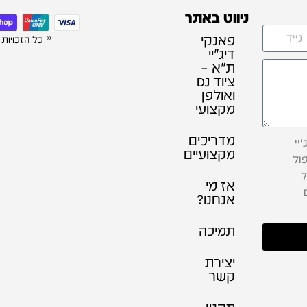
ניווט באתר
פאנקי
© כל הזכויות
דיג׳יי
ת"א –
ציוד DJ
ואולפן
מקצועי
מדריכים
יי
מקצועיים
ול
ל
אז מי
אנחנו?
תמיכה
יצירת
קשר