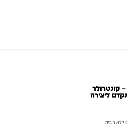
Arturia BeatStep Pr – קונטרולר
תקדם ליצירה