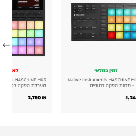
לא במלאי
זמין במלא
Native Instruments MASCHINE MK3 –
UF8
ת הפקה למוזיקה
שליטה עם 8 פיידרים ממונעים
5,000
₪