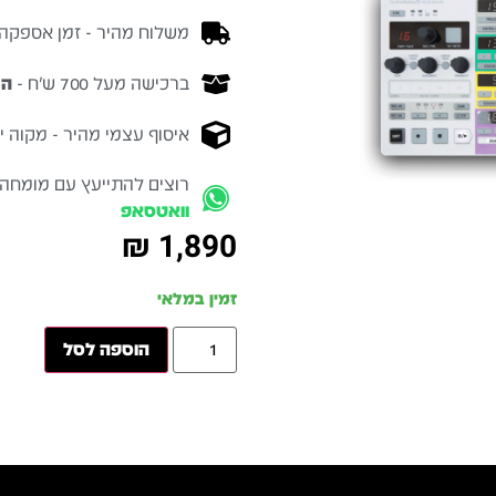
משלוח מהיר - זמן אספקה בין 3-5 ימי 
ברכישה מעל 700 ש״ח -
המ
איסוף עצמי מהיר - מקוה ישרא
רוצים להתייעץ עם מומחה
וואטסאפ
₪
1,890
זמין במלאי
הוספה לסל