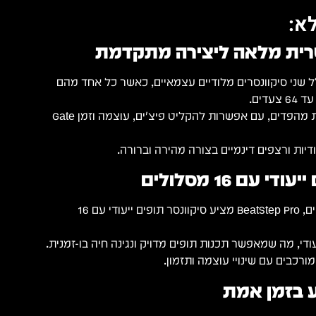
א:
רית מלאה ליצירה מתקדמת
Arturia BeatSte כולל שני סיקוונסרים מלודיים עצמאיים, כאשר כל אחד מהם
דים.
השליטה מתבצעת ישירות מהפדים, עם אפשרות להקליט פיצ'ים, עוצמה וזמן Gate
לודיות ורצפים דינמיים בצורה מהירה וברורה.
 עם 16 מסלולים
לצד הסיקוונסרים המלודיים, BeatStep Pro מציע סיקוונסר תופים ייעודי עם 16
די, מה שמאפשר תכנות תופים מדויק ונגינה חיה בו-זמנית.
מורכבים עם שינויי עוצמה ותזמון.
ע בזמן אמת