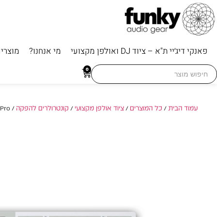
פאנקי דיג׳יי ת"א – ציוד DJ ואולפן מקצועי
מי אנחנו?
מוצרי
Searc
0
for
עמוד הבית
/
כל המוצרים
/
ציוד אולפן מקצועי
/
קונטרולרים להפקה
/ Arturia BeatStep Pro – קונטרולר וסיקוונסר ביצועים מתקדם ליצירה והופעה