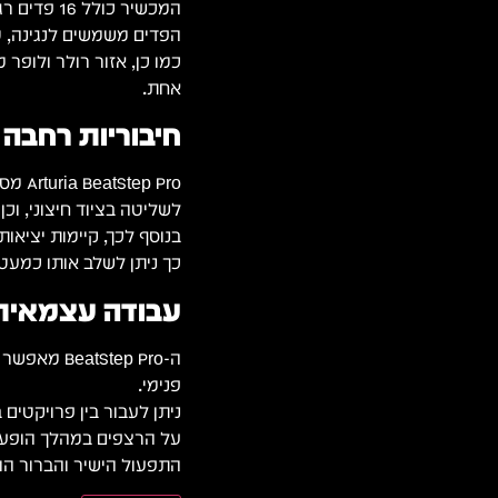
המכשיר כולל 16 פדים רגישים לעוצמת לחיצה ולמהירות.
הפדים משמשים לנגינה, ט
כמו כן, אזור רולר ולופר
אחת.
חיבוריות רחבה 
לשליטה בציוד חיצוני, וכן יציאות CV/Gate לשליטה בסינתיסייזרים אנ
בנוסף לכך, קיימות יציאות Gate נפרדות לתופים ומודולים חיצוניי
כך ניתן לשלב אותו כמעט
עבודה עצמאית, 
ה-Step Pro
פנימי.
ניתן לעבור בין פרויקטים
על הרצפים במהלך הופעה
התפעול הישיר והברור הופך