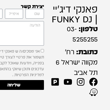
פאנקי דיג'יי
יצירת קשר
| FUNKY DJ
טלפון:
03-
5255255
כתובת:
רח'
אני מסכים/ה ש פאנקי דיג'
תשמור את פרטיי לצורך טיפ
מקווה ישראל 6
בפנייה, ויודע/ת שאוכל לקב
עדכונים ותוכן שיווקי בהתאם
תל אביב
למדיניות הפרטיות .
שליחה