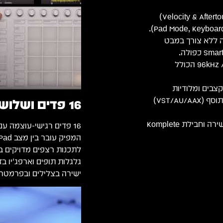
16 פאדים מוגדלים ורגישים למגע (Velocity & Aftertouch)
ה ללא צורך במבט
ממשק אודיו מקצועי באיכות 96kHz / 24-bit הכולל
Var ליצירת מקצבים ומלודיות
אקראיות, עבודה במצב עצמאי (Standalone App) או כתוסף (VST/AU/AAX)
16 פדים ושלושה מצבי נגינה
ספריית Maschine Central העשירה וחבילת Komplete
גלגלות תופים וארפג'יו בז
ישירה בצלילים ובפרמטרי