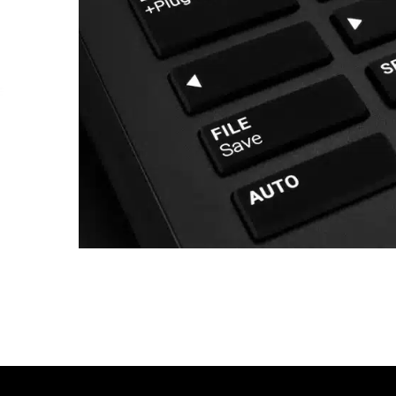
עסקים
שלוח חינם
ל 6 ת״א
 לפני הרכישה?
שלח לנו