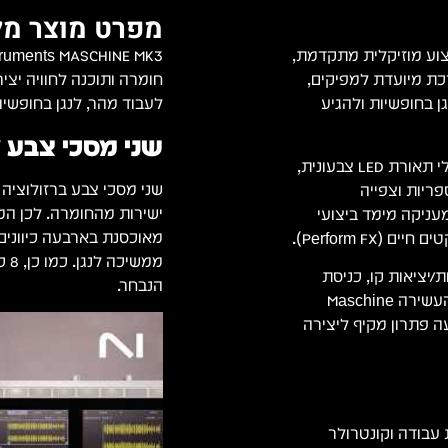
מפרט מוצר מל
וע מוזיקלית מתקדמת,
כת מיועדת למפיקים,
חומרה ותוכנה לחוויה יצי
גן בחופשיות ולהגיע
לעבוד מהר, לנגן בחופשיו
שני מסכי צבע 
הלב הפועם של המכשיר כולל 16 פאדים מוגדלים ורגישים בעלי תאורת LED צבעונית,
שני מסכי צבע ברזולוציה ג
פריות וצפייה
ישירות מהחומרה. לכן המ
, רצועת ה-Smart Strip הכפולה מעניקה מימד ביצועי
מאוכסנת בארבעה כיוונים
ממ
ק אודיו איכותי (96kHz/24-bit), כניסות/יציאות קו, כניסת
הנבחר.
מיקרופון דינמי וחיבורי MIDI מלאים. יחד עם ספריית הצלילים העשירה Maschine
 Komplete 15 Select, ה-MASCHINE MK3 מציעה פתרון מקיף ליצירה
Native Instrume – תחנת עבודה וקונטרולר