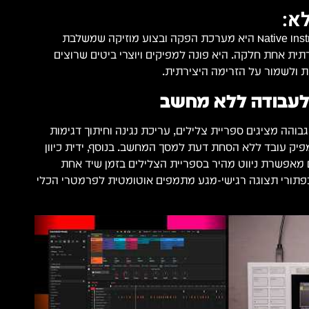
א:
Native Instruments MASCHINE MK3 היא מערכת הפקה ובצוע מוזיקה שמשלבת
רתית אחת חלקה. היא פונה למפיקים ויוצרי ביטים שרוצים
ת ולשמור על הזרימה היצירתית.
לעבודה ללא מחשב
בוהה מציגים ספריית צלילים, עריכת נגינה וחיתוך דגימות
פיק עובד ללא הסחת דעת למסך המחשב. בנוסף, ידית כיוון
 מאפשרת ניווט מהיר בספריית הצלילים בזמן שיד אחת
שיכה לנגן. כמו כן, 8 כפתורי תצוגה רגישי-מגע מתמפים אוטומטית לפרמטרי הכלי