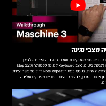
16 פדים רגישי-עוצמה עם LED צבעוני מספקים תחושת נגינה חיה ומיידית. לפיכך
המפיק עובר בין מצב Pad לנגינת ביטים, מצב Keyboard לנגינה כפסנתר ומצב Step
לתכנות רצפים מדויקים בלחיצה אחת. בנוסף, כפתור Note Repeat גדול מאפשר יצירת
מן אמת. כמו כן, לחצני קבוצות ייעודיים מעניקים שליטה
ם.