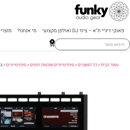
פאנקי דיג׳יי ת"א – ציוד DJ ואולפן מקצועי
מי אנחנו?
מוצרי
Searc
0
for
עמוד הבית
/
כל המוצרים
/
סינתיסייזרים ומכונות תופים
/
סינתיסייזרים
/ Native Instruments MASCHINE MK3 – מערכת הפקה למוזיקה