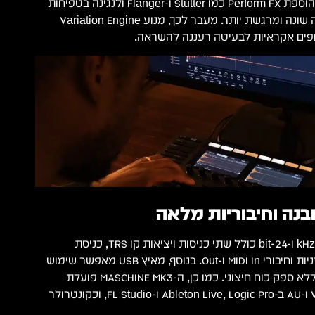
אותו לכיפוף גובה צליל, להוספת Perform FX כמו Stutter ו-Flanger ולנגינה בטפיחות
על דגימות. לכן כל הופעה שונה ומרגשת יותר. מעבר לכך, מנוע Variation Engine
תופים אקראיות לבעיטה רעננה להשראה.
נה וחיבוריות מלאה
ממשק אודיו מובנה ב-96 kHz ו-24-bit כולל שתי כניסות ויציאות קו TRS, כניסת
מיקרופון דינמי, יציאת אוזניות וחיבורי MIDI In ו-Out. בנוסף, מאיץ USB מאפשר שימוש
ב-MASCHINE מכל מקום ללא ספק כוח חיצוני. כמו כן, ה-MASCHINE MK3 פועלת
כמערכת עצמאית, כ-VST ו-AU ב-Ableton Live, Logic Pro ו-FL Studio, וכקונטרולר