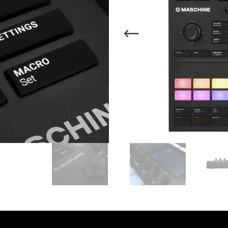
משלוח מהיר - זמן אספקה בין 3-5 ימי 
ברכישה מעל 700 ש״ח -
המ
איסוף עצמי מהיר - מקוה ישרא
רוצים להתייעץ עם מומחה
וואטסאפ
₪
2,790
אזל מהמלאי