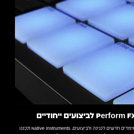
Smart Strip כפול מוסיף מימדים חדשים לנגינה ולביצועים. Native Instruments תכננו