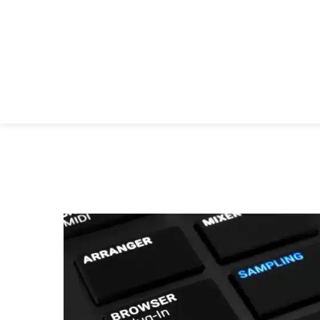
Native Instruments MASCHINE MK3 –
ה