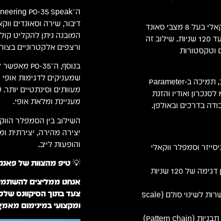
דינמי. באמצעות המיקרופון
המכשיר כולל מיקרופון מובנה לדגימה ישירה, מנוע סינתזה ווקאלי בעל 8 מצבי סאונד
ותם בתוך ביטים, מלודיות
שונים (כמו Auto-Tune, Robot ו-Vocoder), וזיכרון דגימה של עד 120 שניות. שילוב זה
ידית ואינטואיטיבית יותר.
מאפשר להפוך
פקטים שונים
ם ועד סאונדים רובוטיים,
בחזית המכשיר מותקנים סיקוונסר 16 צעדים, 8 אפקטים בלייב, תמיכה ב-Parameter
הפוך לטקסטורה מוזיקלית
Locks, רמקול מובנה ותצוגת LCD מונפשת. עם חיבורי 3.5 מ"מ לסנכרון
מעניינת ומלאת אופי.
ם בזמן אמת מעניק חוויית
טרוניות, ביטים, סקיצות
והופעות לייב.
Teenage Engineering PO-35 Speak – סינתיסייזר
 טיפ מהצוות של פאנקי:
מיקרופון מובנה לדגימת קול, זיכרון דגימה של 120 שניות
ך אותו להרבה יותר דינמי
8 אפקטים מובנים לביצועים בלייב, אפשרות לשינוי סולם (Scale
ומקצועי במינימום מאמץ.
סיקוונסר 16 צעדים, אפשרות לשרשור תבניות (Pattern Chain)