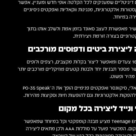
 דיגיטליים שמעניקים לכל הקלטה אופי חדש ומעניין. אפשר
סטורות אלקטרוניות, מנגינות ווקאליות ואפקטים ניסיוניים
רה במיוחד.
יר מאפשרת לעצב סאונד בזמן אמת ולשלב אותו בתוך
טרוניים בצורה זורמת ויצירתית.
 ליצירת ביטים ודפוסים מורכבים
הסיקוונסר המובנה כולל 16 צעדים ומאפשר ליצור בקלות מקצבים, רצפים ולופים
שר מספר תבניות יחד ולבנות קטעים מוזיקליים מורכבים יותר
השילוב בין סאמפלינג ווקאלי, סיקוונסר ואפקטים פנימיים הופך את ה־PO-35 Speak
הפקות אלקטרוניות וגם להופעות חיות וסקיצות מהירות.
נייד ליצירה בכל מקום
Teenage Engineering PO-35 Speak מציע מבנה קומפקטי וקל במיוחד שמאפשר
לקחת אותו כמעט לכל מקום. המכשיר פועל על סוללות AAA ולכן מתאים ליצירה
ת ולעבודה ספונטנית בכל רגע של השראה.