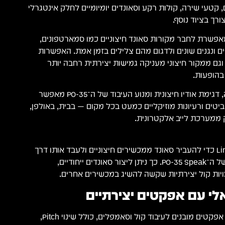
ם, קטעי שירה, קולות רקע וסאונדים יומיומיים לחלק אינטגרלי
רך בציוד נוסף.
סף, כניסת ה־Line In מאפשרת לחבר מקורות סאונד חיצוניים כמו סמארטפונים,
פים ונגנים שונים ולדגום מהם צלילים בזמן אמת. האפשרות
גם ממקור חיצוני מעניקה גמישות יצירתית רחבה יותר
בהופעות.
השילוב בין הקלטה ישירה, דגימת אודיו חיצונית ומנוע העיבוד של ה־PO-35 מאפשר
ביטים ורעיונות מוזיקליים כמעט בכל מקום — בבית, באולפן,
 ממערכת לייב אלקטרונית.
השתמשו בכניסת ה־Line In כדי להעביר סאונד ממכשירים חיצוניים ולעבד אותו דרך
מנוע הווקאל והאפקטים של ה־PO-35 Speak. כך ניתן ליצור סאונדים ייחודיים,
ויות קול יצירתיות שקשה להשיג במכשירים אחרים.
אלי עם אפקטים יצירתיים
PO-35 Speak מציע מגוון אפקטים מובנים לעיבוד קול וסאמפלים, כולל שינוי Pitch,