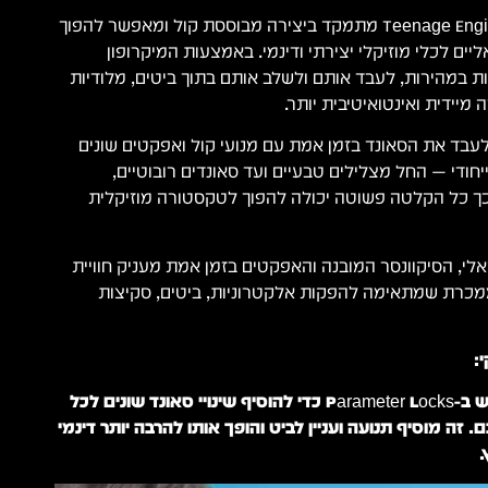
ה־Teenage Engineering PO-35 Speak מתמקד ביצירה מבוססת קול ומאפשר להפוך
דיבור, שירה וסאונדים ווקאליים לכלי מוזיקלי יצירתי ו
המובנה ניתן להקליט קולות במהירות, לעבד אותם ולשלב א
ורצפים אלקטרוניים בצורה מי
בנוסף, ה־PO-35 מאפשר לעבד את הסאונד בזמן אמת עם מנועי קול וא
שמעניקים לדגימות אופי ייחודי — החל מצלילים טבעיי
מעוותים וסינתטיים יותר. כך כל הקלטה פשוטה יכולה ל
השילוב בין הסמפלר הווקאלי, הסיקוונסר המובנה והאפקטי
יצירה מהירה, יצירתית וממכרת שמתאימה להפקות אלק

אנחנו ממליצים להשתמש ב-Parameter Locks כדי להוסיף שינויי סאונד שונים לכל
צעד בתוך הסיקוונס שלכם. זה מוסיף תנועה ועניין לביט והופ