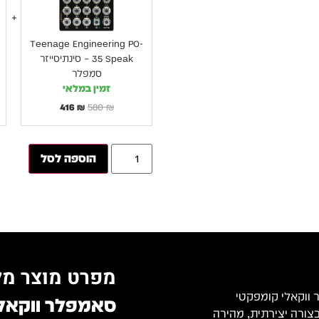
Teenage Engineering PO-
35 Speak – סינתיסייזר
סמפלר
זמין במלאי
416
₪
580
₪
הוספה לסל
מפרט מוצר מל
 ווקאלי קומפקטי
סאמפלר ווקאלי
ן קולות בצורה יצירתית, מהירה