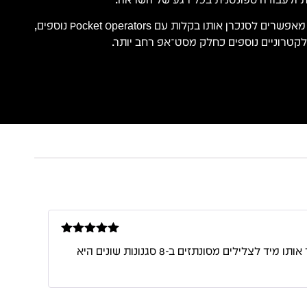
בנוסף, החיבורים המובנים מאפשרים לסנכרן אותו בקלות עם Pocket Operators נוספים,
לקטרוניים נוספים כחלק מסט־אפ רחב יותר.
דורג
5
מתוך
זה ה-Pocket Operator הכי מעניין שיצא עד היום. היכולת להקליט את הקול שלך דרך המיקרופון המובנה ולהפוך אותו מיד לצלילים מסונתזים ב-8 סגנונות שונים היא
5