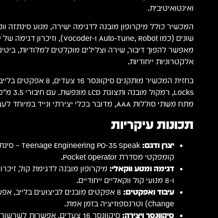
ואינטואיטיבית.
מאפשר להפוך דיבור, שירה וצלילים מוקלטים למלודיות, ביטי
אלקטרוניות ייחודיות.
Locks, רמקול 
מתח משתי סוללות AAA, מדובר בכלי יצירתי ונייד במיוחד לעבודה בדרכים ובאולפן.
תכונות עיקריות
יצרן ודגם:
ng PO-35 Speak
קומפקטי מסדרת Pocket Operator.
דגימה ומנוע ווקאלי:
ו-8 מנועי קול ווקאליים ייחודיים.
עיבוד ואפקטים:
Change) וטרנספוזיציה בזמן אמת.
סיקוונסר ויצירה: