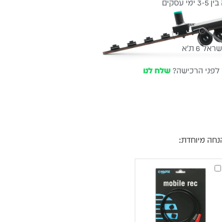
עסקים
שלוח חינם
ל 6 ת״א
 לפני הרכישה?
שלח לנו
נחה מיוחדת:
Klotz
AY5-
0300
–
כבל
Mini
Jack
ל־2×Jack