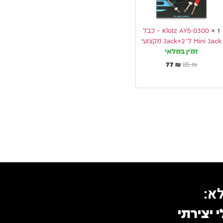
מקצועי
1
×
Klotz AY5-0300 – כבל
Mini Jack ל־2×Jack מקצועי
זמין במלאי
77
₪
85
₪
א:
 יצירתי