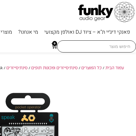
פאנקי דיג׳יי ת"א – ציוד DJ ואולפן מקצועי
מי אנחנו?
מוצרי
Searc
0
for
עמוד הבית
/
כל המוצרים
/
סינתיסייזרים ומכונות תופים
/
סינתיסייזרים
/ Teenage Engineering PO-35 Speak – סינתיסייזר סמפלר