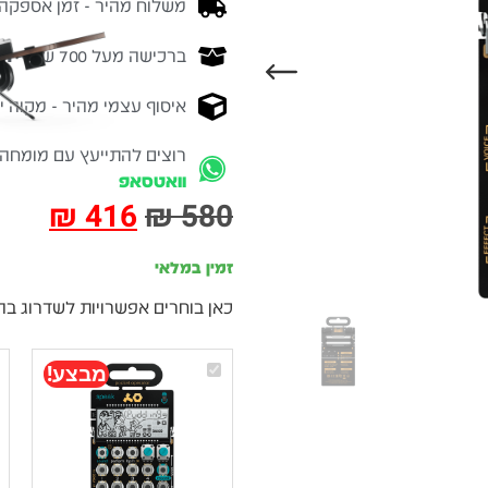
משלוח מהיר - זמן אספקה בין 3-5 ימי 
ברכישה מעל 700 ש״ח -
המ
איסוף עצמי מהיר - מקוה ישרא
רוצים להתייעץ עם מומחה
וואטסאפ
₪
416
₪
580
זמין במלאי
כאן בוחרים אפשרויות לשדרוג בה
Teenage
מבצע!
Engineering
PO-
35
Speak
–
סינתיסייזר
סמפלר