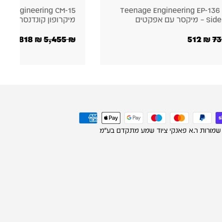
Teenage Engineering CM-15 —
יקרופון קונדנסר נייד
שטח נייד
6,000
₪
8,572
₪
3,818
₪
5,455
 שמורות ר.א פאנקי ציוד שמע מתקדם בע"מ