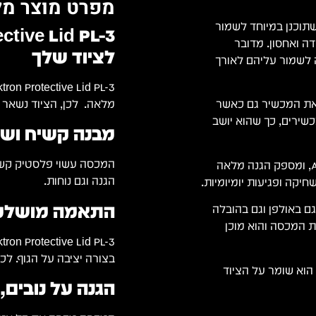
מפרט מוצר מל
ח ואיכותי, שתוכנן במיוחד לשמור
ן עבודה ואחסון. מדובר
לציוד שלך
ל מי שמשתמש במכשירים מסדרת MKII ורוצה לשמור עליהם לאורך
מלאה. לכן, הציוד נשאר נ
את המכשיר גם כאשר
שירים, כך שהוא יושב
מבנה קשיח ושק
המכסה עשוי פלסטיק קשיח
ה-PL-3 מתאים לדגמים Analog Four MKII ו-Analog Rytm MKII, ומספק הגנה מלאה
הגנה וגם נוחות.
חיקה ופגיעות יומיומיות.
התאמה מושלמת ל
ם באולפן וגם בהובלה
ת המכסה והוא מוכן
בצורה יציבה על הגוף. לכ
 הוא שומר על הציוד
הגנה על נובים,