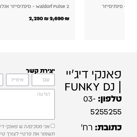
יזר אנלוגי
ge Engineering EP-2350 Ting
מיקרופון יד עם אפקטים
2,290
196
₪
280
₪
פאנקי דיג'יי
יצירת קשר
| FUNKY DJ
טלפון:
03-
5255255
כתובת:
רח'
אני מסכים/ה ש פאנקי דיג'
תשמור את פרטיי לצורך טיפ