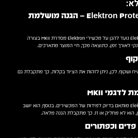
א:
Elektron Protective Lid PL-3 – הגנה מושלמת
Elektron Protective Lid PL-3 נועד להגן על מכשירי Elektron מסדרת MKII בצורה
קי לאורך זמן. כתוצאה מכך, חיי המוצר מתארכים.
וף
 ושקוף. לכן, ניתן לזהות את הציוד בקלות. כך מתקבלת גם
דגמי MKII
Elektron Protective Lid PL-3 מותאם בדיוק למידות של המכשירים. בנוסף, הוא יושב
ן, הוא לא מחליק או זז. כך מתקבלת הגנה מלאה.
 פדים וכפתורים