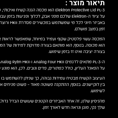
תיאור מוצר :
Elektron Protective Lid PL-3 הוא מכסה הגנה קשי
על ציוד ה-Elektron שלכם מפני אבק, לכלוך ופגיעות בזמ
באביזר חיוני לכ
זמן במצב מושלם.
המכסה עשוי פלסטיק שקוף ועמיד במיוחד, שמאפשר לראות 
הוא מכוסה. בנוסף, הוא מותאם בצורה מדויקת למידות של המכ
בצורה יציבה ואינו זז בזמן שימוש.
על הפאנל העליון, כולל כפתורים, פדים ונובים. לכן, הוא מונע ש
העיצוב הקשיח מבטיח עמידות גבוהה, כך שניתן להשתמש בו ג
בין לוקיישנים. בנוסף, ההתקנה פשוטה מאוד – פשוט מניחים א
לשימוש.
מהניסיון שלנו, זה אחד האביזרים הקטנים שעושים הבדל גדול.
שלך נקי, מוגן ונראה חדש לאורך זמן.