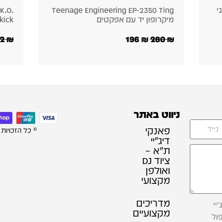
Teenage Engineering EP-136 K.O.
Teena
Sidekick – מיקסר עם אפקטים
מ
₪
512
₪
732
₪
ניווט באתר
פאנקי
© כל הזכויות
דיג׳יי
ת"א –
ציוד DJ
ואולפן
מקצועי
מדריכים
יי
מקצועיים
ול