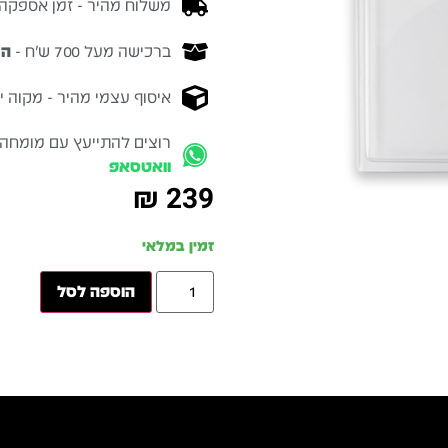
משלוח מהיר - זמן אספקה בין 3-5 ימי 
ברכישה מעל 700 ש״ח -
המ
איסוף עצמי מהיר - מקוה ישרא
רוצים להתייעץ עם מומחה
וואטסאפ
₪
239
זמין במלאי
הוספה לסל