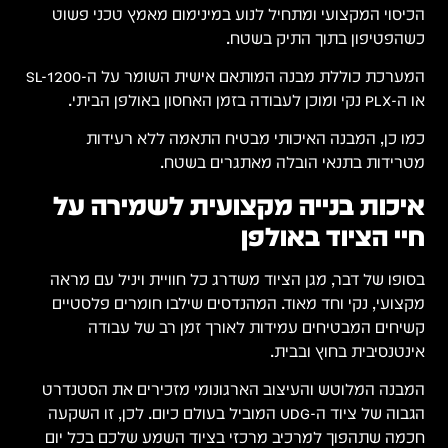
הכיסוי המקצועי ומתחיל לנוע במינימום מאמץ טכני פשוט
כשהפטיפון בתוך התיק בשטח.
המערכת כוללת מבנה המותאם אישית השומר על ה-SL-1200
או ה-PLX נקי ומוכן לעבודה בזמן האחסון באולפן הביתי.
כמו כן, המבנה האיכותי מבטיח התאמה ללא רעידות
מטרידות בתנאי הובלה מאתגרים בשטח.
איכות בנייה מקצועית לשמירה על
חיי הציוד באולפן
בסופו של דבר, מגן הציוד משדרג כל חוויית ויניל עם מראה
מקצועי, נקי וחד מאוד. המהנדסים שילבו חומרים פלסטיים
קשיחים המבטיחים עמידות לאורך זמן רב של עבודה
אינטנסיבית בחוץ ובבית.
המבנה המלוטש והעיצוב הארגונומי מזכירים את הסטנדרט
הגבוה של ציוד ה-UDG המוביל בעולם כיום. לכן, זו השקעה
חכמה שתהפוך למרכיב מרכזי בציוד השמע שלכם בכל יום