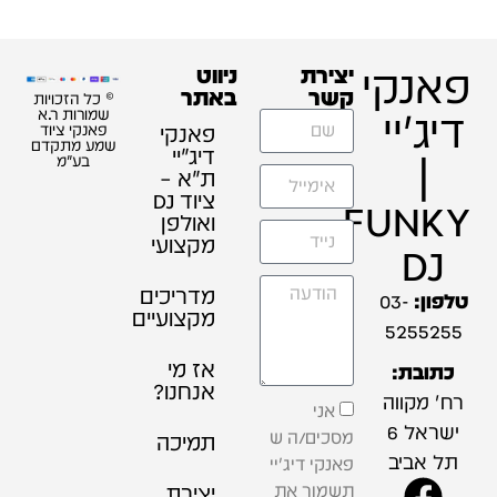
פאנקי
יצירת
ניווט
קשר
באתר
© כל הזכויות
דיג'יי
שמורות ר.א
פאנקי
פאנקי ציוד
שמע מתקדם
דיג׳יי
|
בע"מ
ת"א –
ציוד DJ
FUNKY
ואולפן
מקצועי
DJ
מדריכים
טלפון:
03-
מקצועיים
5255255
אז מי
כתובת:
אנחנו?
רח' מקווה
אני
ישראל 6
מסכים/ה ש
תמיכה
תל אביב
פאנקי דיג'יי
תשמור את
יצירת