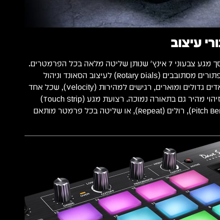
י עיצוב
הבקרה מתבצעת דרך מסך מגע צבעוני 7 אינץ' שנותן שליטה מלאה בכל הפרמטרים.
מתחת למסך יש שישה כפתורים מסתובבים (Rotary Dials) לעיצוב הסאונד וניהול
הדגימות. בחזית יש 16 פאדים גדולים ומוארים, רגישים למהירות (Velocity), שכל אחד
יכול לקבל צבע מותאם לזיהוי מהיר גם בתאורה נמוכה. רצועת מגע (Touch Strip)
מאפשרת כיפוף גובה (Pitch Bend), רולים (Repeat), או שליטה בכל פרמטר מותאם