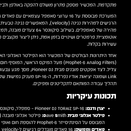
מתקדמת. המכשיר מספק פתרון מושלם להפקה באולפן ולביצו
המערכת מבוססת על 16 ערוצי סאמפל עצמאיים עם פאד
הרגישים למהירות נגינה (Velocity), המאפשר
אוטומציית פרמטרים ושינויים בזמן אמת, ניתן ליצור מקצבים 
עשירות בקלות.
(Prophet-6 Analog Filters) מעל המיקס הראשי, המ
Link ושמונה יציאות אודיו נפרדות, ה
תהליך עבודה המותאם לתקליטנים ומפיקים.
תכונות עיקריות
יצרן ודגם:
Pioneer DJ TORAIZ SP-16 – סמפלר, סיקוונסר וגרובבוקס מקצועי.
פילטר אנלוגי מבית Dave Smith:
המבוסס על הסינתיסייזר Prophet-6 להוספת חום ואופי למיקס הראשי.
פאדים וממשק: