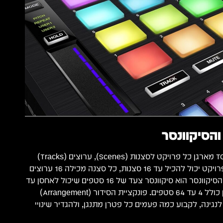
הסיקוונסר
המנוע של ה-TORAIZ SP-16 מארגן כל פרויקט לסצנות (Scenes), ערוצים (Tracks)
ופטרנים (Patterns). כל פרויקט יכול להכיל עד 16 סצנות, כל סצנה מכילה 16 ערוצים
— סה"כ עד 256 דגימות. הסיקוונסר הוא סיקוונסר צעד של 16 סטפים שיכול לאחסן עד
256 פטרנים, כשכל פטרן כולל 4 עד 64 סטפים. פונקציית הסידור (Arrangement)
ינה, לקבוע כמה פעמים כל פטרן מתנגן, ולהגדיר שינויי