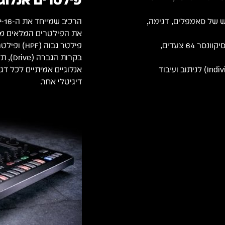
ינץ' לניהול נגיש של סאמפלים, דגימה,
16 ערוצי סאמפלים עצמאיים, סיקוונסר 64 צעדים,
אנלוגיים אמיתיים לכל ד
8 יציאות אודיו נפרדות (Individual Outputs) לניתוב ועיבוד
דיגיטלי אחר.