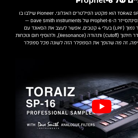
הרכיב שמייחד את ה-TORAIZ SP-16 הוא מקטע הפילטרים האנלוגי. Pioneer שילבו בו
את הפילטרים המלאים מסינתסייזר ה-Prophet-6 של Dave Smith Instruments —
פילטר גבוה (HPF) ופילטר נמוך (LPF) בעלי 4 קטבים. אפשר לעצב את הסאונד עם
בקרות הגברה (Drive), תדר חיתוך (Cutoff) ותהודה (Resonance), ולהוסיף חום ונוכחות
גימה. זה מה שהופך את הסמפלר הזה לשונה מכל סמפלר