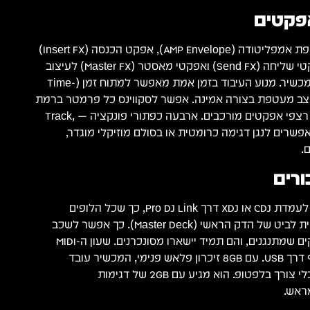
אפקטים
לכל ערוץ דגימה יש מעטפת אמפליטודה (AMP Envelope), אפקט הכנסה (Insert FX)
ועורך רצף. בנוסף, יש אפקטי שליחה (Send FX) ואפקטי מאסטר (Master FX) לעיצוב
מיקס מקצועי ישירות מהמכשיר. מנוע העיבוד בזמן אמת מאפשר למתוח זמן (Time-
ובה ולעצב מעטפת בצורה אמינה. אפשר לסקווינס כל פרמטר ברמת
סטפ בודד, מה שמאפשר רצפי אפקטים מורכבים. ארבעה כפתורי פונקציה — Track,
Mute ו-Scale — מאפשרים לנגן דגימה כרומטית או בסולם מוזיקלי מוגדר,
.
ורים
ה-TORAIZ SP-16 מתחבר לעמדת CDJ או XDJ דרך Pro DJ Link, כך שכל הלופים
והדגימות ננעלים אוטומטית לביט של הדק הראשי (Master Deck). כך אפשר לשכב
מספר צלילים על הטראקים שמתנגנים, והם תמיד יישארו מסונכרנים. שעון ה-MIDI
מאפשר לסנכרן ציוד נוסף דרך USB. עם 8GB זיכרון פלאש פנימי, המכשיר עובד
כיחידה עצמאית מלאה, בלי צורך בלפטופ. הוא מגיע עם 2GB של דגימות