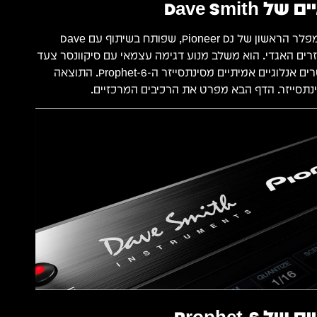
Dave Smit
ה-TORAIZ SP-16 הוא הסמפלר הראשון של Pioneer DJ, שפותח בשיתוף עם Dave
סייזרים האגדי. הוא משלב מנוע דגימה עצמאי עם סיקוונסר צעד
(Step Sequencer) ופילטרים אנלוגיים אמיתיים מסינתסייזר ה-Prophet-6. התוצאה
נתסייזר. הדף הבא מפרט את הרכיבים המרכזיים.
Prophet-6