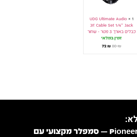
כבלים
באורך
3
מטר
-
UDG Ultimate Audio
×
1
שחור
Cable Set 1/4'' Jack זוג
כבלים באורך 3 מטר - שחור
זמין במלאי
72
₪
80
₪
א:
Pioneer TORAIZ SP-16 — סמפלר מקצועי עם