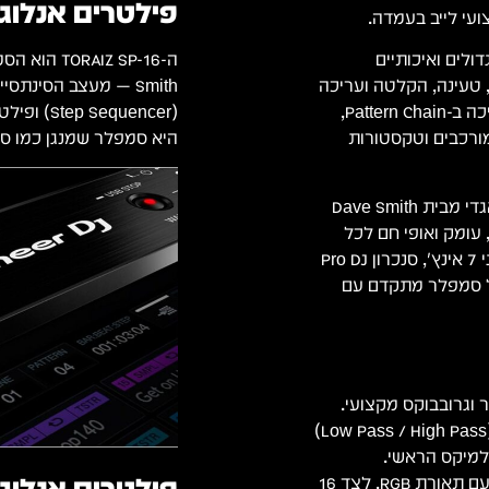
פילטרים אנלוגיים של h
עי לייב בעמדה.
ים גדולים ואיכותיים
Smith — מעצב הסינת
ים נגינה טבעית, טעינה, הקלטה ועריכה
מהירה של סאמפלים. בשילוב סיקוונסר 64 צעדים מובנה, תמיכה ב-Pattern Chain,
היא סמפלר שמנגן כמו סי
מורכבים וטקסטורות
אחד היתרונות הבולטים של המכשיר הוא הפילטר האנלוגי האגדי מבית Dave Smith
וסיף חום, עומק ואופי חם לכל
צליל. לצד אפקטים מובנים מבית Pioneer DJ, מסך מגע צבעוני 7 אינץ', סנכרון Pro DJ
-SP-16 מעניק גמישות של סמפלר מתקדם עם
פילטר אנלוגי מובנה (Low Pass / High Pass)
פילטרים אנלוגיים של 
16 פאדים מוגדלים רגישים ל-Velocity עם תאורת RGB, לצד 16