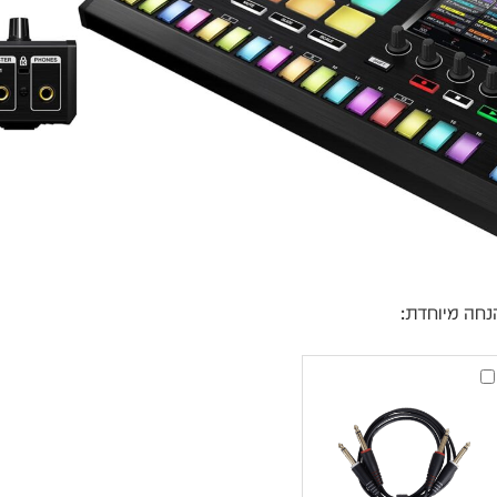
עסקים
שלוח חינם
ל 6 ת״א
 לפני הרכישה?
שלח לנו
נחה מיוחדת:
UDG
Ultimate
Audio
Cable
Set
1/4''
Jack
זוג