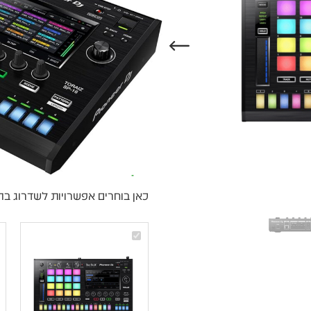
משלוח מהיר - זמן אספקה בין 3-5 ימי 
ברכישה מעל 700 ש״ח -
המ
איסוף עצמי מהיר - מקוה ישרא
רוצים להתייעץ עם מומחה
וואטסאפ
₪
8,200
זמין במלאי
כאן בוחרים אפשרויות לשדרוג בה
Pioneer
TORAIZ
SP-
16
–
סמפלר
מקצועי