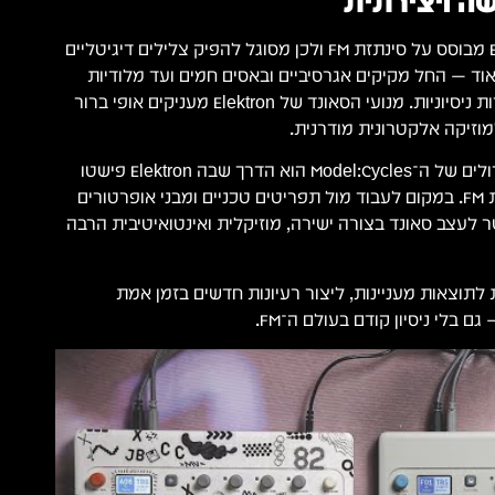
ה־Elektron Model:Cycles מבוסס על סינתזת ‎FM‎ ולכן מסוגל להפיק צלילים דיגיטליים
וד — החל מקיקים אגרסיביים ובאסים חמים ועד מלודיות
מתכתיות, פדים וטקסטורות ניסיוניות. מנועי הסאונד של Elektron מעניקים אופי ברור
וזיקה אלקטרונית מודרנית.
בנוסף, אחד היתרונות הגדולים של ה־Model:Cycles הוא הדרך שבה Elektron פישטו
את המורכבות של סינתזת ‎FM‎. במקום לעבוד מול תפריטים טכניים ומבני אופרטורים
עצב סאונד בצורה ישירה, מוזיקלית ואינטואיטיבית הרבה
לתוצאות מעניינות, ליצור רעיונות חדשים בזמן אמת
 בלי ניסיון קודם בעולם ה־FM.