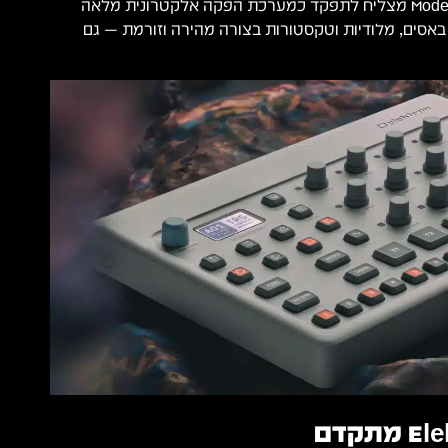
כתוצאה מכך, ה־Model:Cycles מצליח לתפקד כמערכת הפקה אלקטרונית מלאה
אסים, מלודיות וטקסטורות בצורה מהירה וזורמת — גם