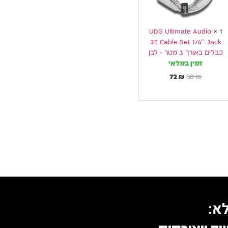
כבלים
באורך
3
מטר
-
UDG Ultimate Audio
×
1
לבן
Cable Set 1/4'' Jack זוג
כבלים באורך 3 מטר - לבן
זמין במלאי
72
₪
80
₪
א: