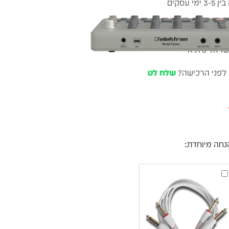
עסקים
שלוח חינם
ל 6 ת״א
 לפני הרכישה?
שלח לנו
נחה מיוחדת:
UDG
Ultimate
Audio
Cable
Set
1/4''
Jack
זוג