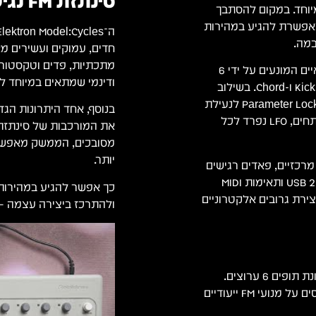
סינתזת FM נגישה ויצירתית
מיוחד. במקום להסתבך
ה מערכת נגישה המאפשרת להגיע במהירות
במה.
חדים, עמוקים ועשירים מא
הלב הפועם של המכשיר מבוסס על 6 ערוצים (Tracks) עצמאיים המונעים על ידי 6
ודינמי שמתאים במיוחד למ
מנועי סאונד ייעודיים (Machines): Kick, Snare, Metal, Perc, Tone ו-Chord. בשילוב
הסיקוונסר המתקדם של Elektron, המכשיר מציע תמיכה ב-Parameter Locks לנעילת
שינויי סאונד לכל צעד, Trig Conditions ליצירת מקצבים מתפתחים, LFO נפרד לכל
מסובכים, הממשק מאפשר ל
יותר.
מרכזיים, פאדים רגישים
למהירות נגינה, אפשרות Micro Timing לדיוק גרובים, חיבור USB 2.0 ותאימות MIDI
כך אפשר להגיע במהירות 
ירת גרובים אלקטרוניים
ולהתרכז ביצירה עצמה — גם
6 ערוצים עצמאיים המבוססים על מנועי FM ייעודיים