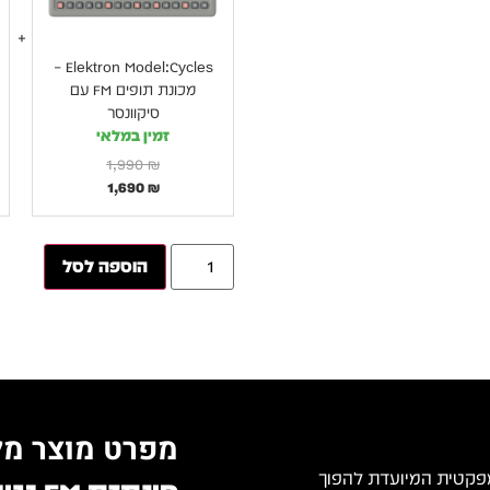
Elektron Model:Cycles –
מכונת תופים FM עם
סיקוונסר
זמין במלאי
1,990
₪
1,690
₪
הוספה לסל
מפרט מוצר מל
ת תופים קומפקטית המיועדת להפוך