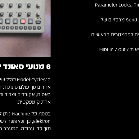
ונסר Elektron מתקדם הכולל Parameter Locks, Trig
LFO ייעודי לכל ערוץ, לצד אפקטי Send מרכזיים של
יים לפרמטרים הראשיים
חיבור USB 2.0 (ממשק אודיו/MIDI), יציאות MIDI In / Out /
6 מנועי סאונד ייעודיים
באסים, אקורדים ומלודיות
אחת קומפקטית.
בנוסף, כ
Elektron, כך שאפש
תוך כדי עבודה. המעבר בין