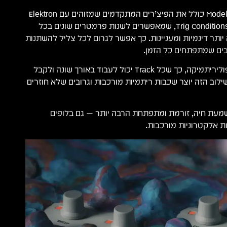
הסיקוונסר של ה־Model:Cycles כולל את הפיצ’רים המתקדמים שמזוהים עם Elektron
כמו ‎Parameter Locks‎ ו־‎Trig Conditions‎, שמאפשרים לשנות פרמטרים שונים בכל
רבה יותר דינמיות ומעניינות. כך אפשר לגרום לכל צליל להשתנות
ים שמתפתחים כל הזמן.
בנוסף, קיימת אפשרות לפוליריתמיקה, כך שכל Track יכול לעבוד באורך שונה ולקבל
לוב הזה יוצר שכבות ריתמיות מורכבות וגרובים שלא חוזרים
מעת חיה, זורמת ומתפתחת הרבה יותר — גם בלופים
ת אלקטרוניות מורכבות.