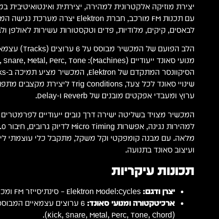
יצירת מוזיקה אלקטרונית למהירה, יצירתית ואינטואיטיבית ב
עם תכנות FM מורכב, חברת Elektron יצר
לבאסים, קיקים, מלודיות, פדים וטקסטורות עשירות לאולפן ול
ערוץ ומעבדי אפקטים מובנים של Reverb ו-Delay.
המכשיר מצויד בשליטה ישירה דרך נובים ייעודיים לפרמטרים 
מלאה. עם מבנה קומפקטי וקל משקל, מתקבל כלי עוצמתי ליצ
ועיצוב סאונד בתנועה.
תכונות עיקריות
יצרן ודגם:
Elektron Model:Cycles – סינתיסייזר FM ומכונת תופים 6 ערוצים.
ארכיטקטורה ומנועי סאונד:
(Kick, Snare, Metal, Perc, Tone, Chord).