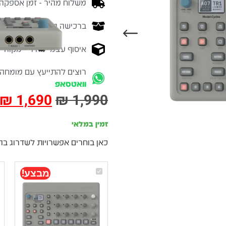
משלוח מהיר - זמן אספקה בין 3-5 ימי 
ברכישה מעל 700 ש״ח -
המ
איסוף עצמי מהיר - מקוה ישרא
רוצים להתייעץ עם מומחה
וואטסאפ
₪
1,690
₪
1,990
זמין במלאי
כאן בוחרים אפשרויות לשדרוג בה
Elektron
מבצע!
Model:Cycles
–
מכונת
תופים
FM
עם
סיקוונסר