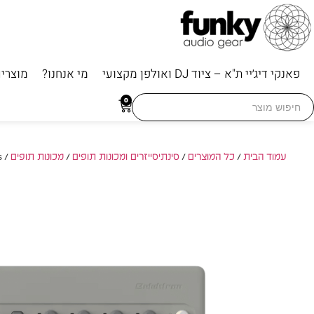
פאנקי דיג׳יי ת"א – ציוד DJ ואולפן מקצועי
מי אנחנו?
מוצרי
Searc
0
for
עמוד הבית
/
כל המוצרים
/
סינתיסייזרים ומכונות תופים
/
מכונות תופים
/ Elektron Model:Cycles – מכונת תופים FM עם סיקוונסר