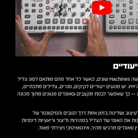
ה־Model:Cycles כולל שישה ‎Machines‎ שונים, כאשר כל אחד מהם מותאם לסוג צליל
אחר בתוך עולם סינתזת ה־FM. יש מנועים ייעודיים לקיקים, סנרים, צלילים מתכתיים,
 — כך שאפשר לבנות מקצבים וסאונדים מגוונים מתוך מכונה
ל ‎Machine‎ ניתן לעיצוב ושליטה בזמן אמת דרך הנובים והסיקוונסר של
ר לשנות את האופי של הצליל במהירות וליצור וריאציות דינמיות
 סאונדים מרגיש מהיר, אינטואיטיבי ויצירתי מאוד.