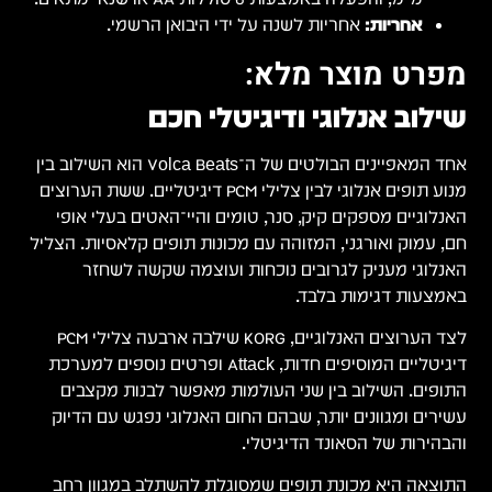
Vol הוא השילוב בין
שת הערוצים
פי
הצליל
, KORG שילבה ארבעה צלילי PCM
 למערכת
ם
יוק
חב