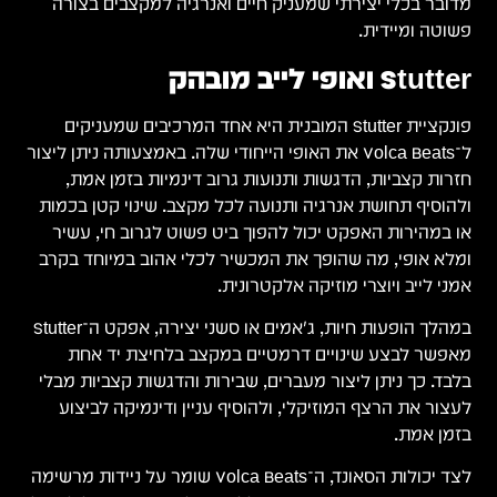
רה
ים
תן ליצור
,
כמות
יר
בקרב
ופעות חיות, ג'אמים או סשני יצירה, אפקט ה־Stutter
מבלי
וע
ניידות מרשימה