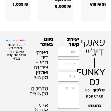
952
₪
1,360
₪
106
₪
152
₪
זכויות
ת ר.א
 ציוד
תקדם
"מ