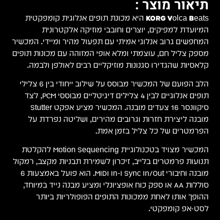
ית
מכשיר
תופים
.
שיר מבוסס על שילוב ייחודי בין 6 צלילי
ם דיגיטליים מבוססי PCM, לצד
Stutter
ל
Motion Sequ להקלטת
רמקול
מובנה וחיבורי Sync In/Out ו-MIDI In. הוא פועל באמצעות 6
חד,