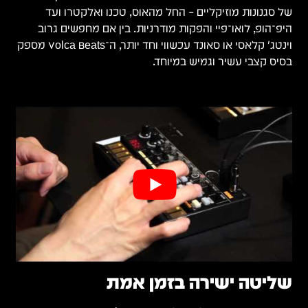
ב
נטג' קלאסי או סאונד עכשווי וחד יותר, ה־Volca Beats מספק