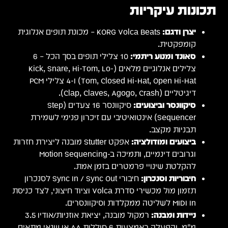
 אנלוגית
ך הכל – 6
Ki-
To) ו-4 צלילי PCM
ת
ירת חזרות
Sync לסנכרון
וני, לצד כניסת
ול מובנה, יציאת אוזניות/אודיו 3.5