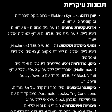
ית
ם – 8 ערוצים
 אנלוגי
מגוון מנועי סאונד (Machines)
יות
ם
ל ערוץ, 2 LFOs לכל ערוץ,
 64 צעדים,
 קלידים עם
אה ב-