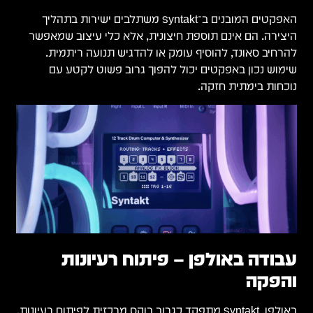
יך
פשר
רעיונות.