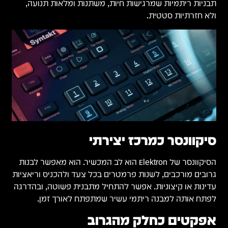
ה,
 לבנות
אציות
הדרגה