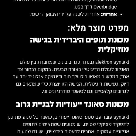
ד
 עם
גם
ב
 מתוכנן
ם