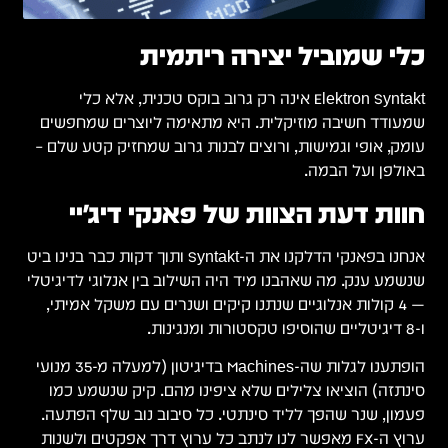
שים
לם –
 כבר בנינו ביט
גיטלי
תי,
גלות שה-Machines בדיגיטון (למעלה מ-35 מנועי
מו
עה.
שנות