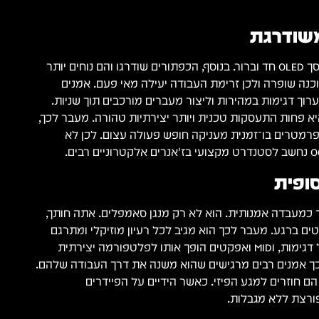
משודרגת
הגרסה החדשה מציגה מסך OLED חד וברור. בנוסף, הכפתורים שודרגו והם נוחים יותר
נה שופרה ולכן זרימת העבודה יעילה מאי פעם. אמנים
וך דגימות במהירות וליצור מעברים מורכבים תוך שניות.
א פחות התעסקות טכנית ויותר יצירתיות טהורה. מעבר לכך,
מטרים בו־זמנית מעניקה חופש פעולה עצום. לכן לא
סופית
Octatra מתפקד כמעבדה אמנותית. הוא לא רק מנגן סאמפלים. אתה חותך,
ם ברגע. מעבר לכך הוא מגיב לכל רעיון מוזיקלי ומתרגם
אותו לביצוע חי. שילוב של דגימות, MIDI ואפקטים הופך אותו לפלטפורמה יצירתית
כך אמנים רבים מרגישים שהוא משנה את דרך העבודה שלהם.
ם חוזרים למגע הפיזי. כאשר הידיים על הפיידרים
פורצת ללא מגבלות.