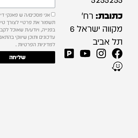
כתובת:
רח'
אני מסכים/ה ש פאנקי דיג'
תשמור את פרטיי לצורך טיפ
מקווה ישראל 6
בפנייה, ויודע/ת שאוכל לקב
עדכונים ותוכן שיווקי בהתאם
תל אביב
למדיניות הפרטיות .
שליחה