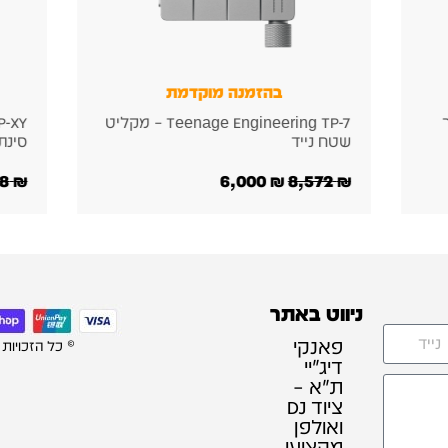
בהזמנה מוקדמת
Te – מקליט
Teenage Engineering OP-XY
סינתסייזר נייד
חכמ
1,750
₪
7,195
₪
10,278
₪
ניווט באתר
פאנקי
© כל הזכויות
דיג׳יי
ת"א –
ציוד DJ
ואולפן
מקצועי