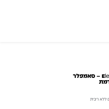
Elektron Octatrack MKII – סאמפלר
דמת