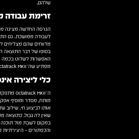
שלהם.
זרימת עבודה 
לעבודה ממושכת. גם התוכ
מדווחים שהם מצליחים לער
בסופו של דבר התוצאה הי
האפשרות לשלוט בכמה פר
מפתיע שה־Octatrack MKII נחשב לסטנדרט מקצועי בז'אנרים אלקטרוניים רבים.
כלי ליצירה אינ
ה־ck MKII
מותח, מסדר ומוסיף אפקטי
שאין לה גבול. כתוצאה מ
במקום לשבת מול תוכנה ה
והכפתורים – היצירתיות 