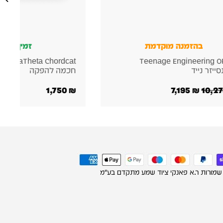
זמין במלאי
זמין במלא
AlphaTheta Chordcat מכונת תופים
DJS-1000
ה להפקה
ל DJ
7,250
₪
 שמורות ר.א פאנקי ציוד שמע מתקדם בע"מ