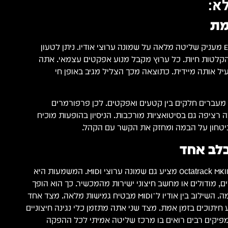
א:
מת
ה Elektron Octatrack MKII מעניק שליטה מלאה על שמונה ערוצי אודיו. ניתן לטעון
 הקלטות חיות. כל ערוץ מקבל מנוע אפקטים עצמאי. אתה
ל אותה מיידית. כתוצאה מכך הצליל מגיב באופן חי
 מעברים חלקים בין קטעים ואפקטים. לכן פרפורמרים
רציפה גם בסיטואציות מורכבות. הניסיון בהופעות מוכיח
טחון על הבמה ומחזק את הקשר עם הקהל.
לב אחד
מעבר ליכולות האודיו, ה־Octatrack MKII מציע גם שמונה ערוצי MIDI. המשמעות היא
, מודולים או מחשב חיצוני ישירות מהמכשיר. כך הוא הופך
לליבה של כל אולפן או במה. השילוב בין אודיו ל־MIDI מבטיח גמישות מלאה. מצד אחד
יתוכים בזמן אמת. מצד שני אתה מתזמן כלי נגינה חיצוניים
מפיקים רבים רואים בו מרכז שליטה אמיתי לכל ההפקה