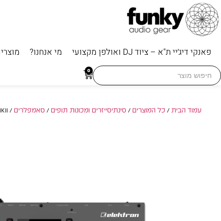
פאנקי דיג׳יי ת"א – ציוד DJ ואולפן מקצועי
מי אנחנו?
מוצרי
Searc
0
for
עמוד הבית
/
כל המוצרים
/
סינתיסייזרים ומכונות תופים
/
סאמפלרים
/ Elektron Octatrack MKII – סאמפלר עוצמתי ליצירה מתקדמת