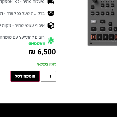
משלוח מהיר - זמן אספקה בין 3-5 ימי 
ברכישה מעל 700 ש״ח -
המ
איסוף עצמי מהיר - מקוה ישרא
רוצים להתייעץ עם מומחה
וואטסאפ
₪
6,500
זמין במלאי
הוספה לסל