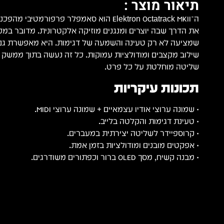
תיאור מוצר :
ה־Elektron Octatrack MKII הוא סאמפלר פרפורמטיב
את הדרך שבה יוצרים ומנגנים מוזיקה אלקטרונית. מדובר ב
שמציעה לא רק טעינה והשמעה של דגימות. היא מאפשרת גם 
שילוב מקצבים ומודולציות עמוקות. כל זה נעשה בתוך ממשק א
שליטה מוחלטת על כל פרט.
תכונות עיקריות
• שמונה ערוצי אודיו עצמאיים + שמונה ערוצי MIDI.
• טעינת דגימות והקלטה בלייב.
• קרוספיידר לשליטה יצירתית במעברים.
• אפקטים מובנים ומודולציות בזמן אמת.
• מבנה קשיח, מסך OLED ברור וכפתורים משודרגים.