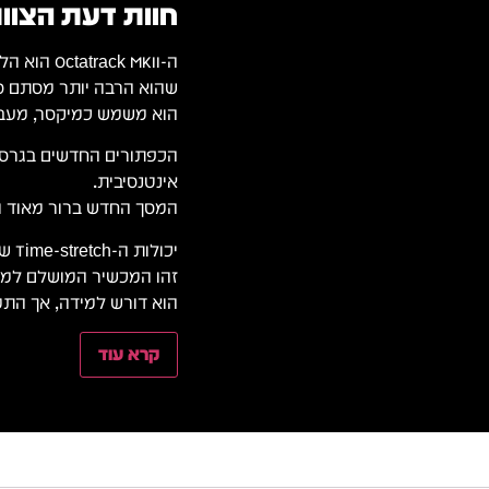
חוות דעת הצוות
ה-ck MKII
שהוא הרבה יותר מסתם ס
הוא משמש כמיקסר, מעב
אינטנסיבית.
המסך החדש ברור מאוד ו
יכולות ה-Time-stretch שלו נשארו הטובות ביותר בשוק גם היום.
זהו המכשיר המושלם למי 
הוא דורש למידה, אך התמו
קרא עוד