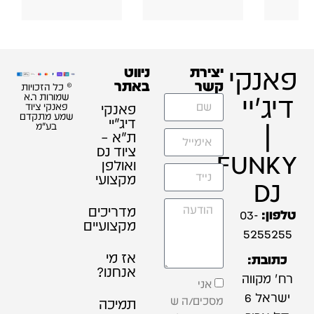
פאנקי
יצירת
ניווט
קשר
באתר
© כל הזכויות
דיג'יי
שמורות ר.א
פאנקי
פאנקי ציוד
שמע מתקדם
דיג׳יי
|
בע"מ
ת"א –
ציוד DJ
FUNKY
ואולפן
מקצועי
DJ
מדריכים
טלפון:
03-
מקצועיים
5255255
אז מי
כתובת:
אנחנו?
רח' מקווה
אני
ישראל 6
מסכים/ה ש
תמיכה