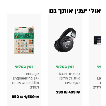
אולי יענין אותך גם
זמין במלאי
זמין במלאי
זמין במלאי
Behringer XENYX
Teenage
iCON HP-600 —
זניות אולפן
Engineering EP-
UFX1204 – מיק
צועיות
40 Riddim מכונת
אנלוגי עם כרטיס
תופים
קול USB
299
₪
499
2,300
₪
952
₪
1,360
₪
1,250
₪