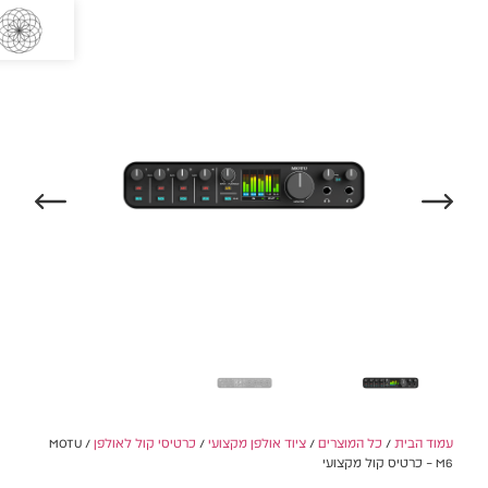
0
/ MO