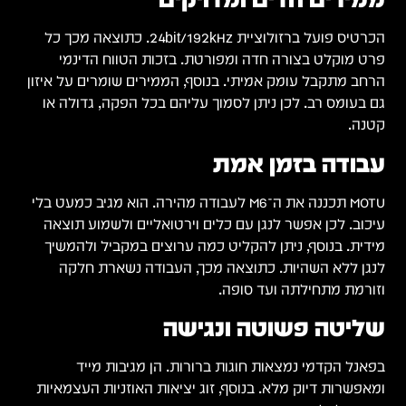
ה מכך כל
איזון
או
עט בלי
אה
יך
יות