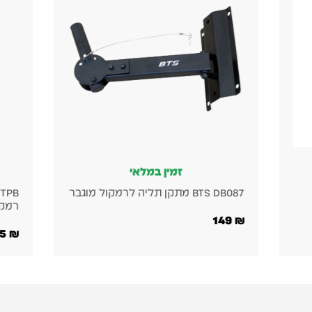
י
זמין במלאי
Gravity SP 3332 TPB מוט חיבור
רמקול לסאב-וופר
255
₪