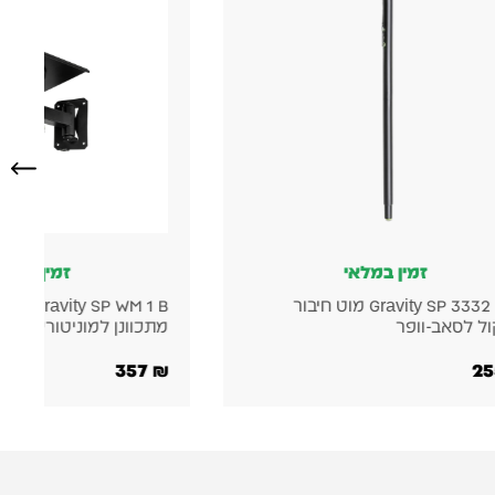
זמין במלאי
Gravity SP WM 1 B – מתקן קיר
APEXTONE WS-990 כונ
מתכוונן למוניטורים אולפניים
590
₪
357
₪