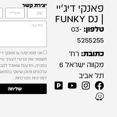
פאנקי דיג'יי
יצירת קשר
| FUNKY DJ
טלפון:
03-
5255255
כתובת:
רח'
אני מסכים/ה ש פאנקי דיג'
תשמור את פרטיי לצורך טיפ
מקווה ישראל 6
בפנייה, ויודע/ת שאוכל לקב
עדכונים ותוכן שיווקי בהתאם
תל אביב
למדיניות הפרטיות .
שליחה