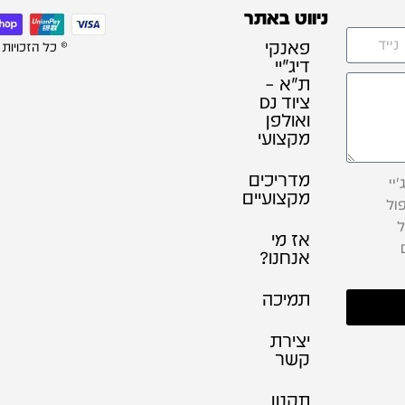
ניווט באתר
פאנקי
© כל הזכויות
דיג׳יי
ת"א –
ציוד DJ
ואולפן
מקצועי
מדריכים
יי
מקצועיים
ול
ל
אז מי
אנחנו?
תמיכה
יצירת
קשר
תקנון