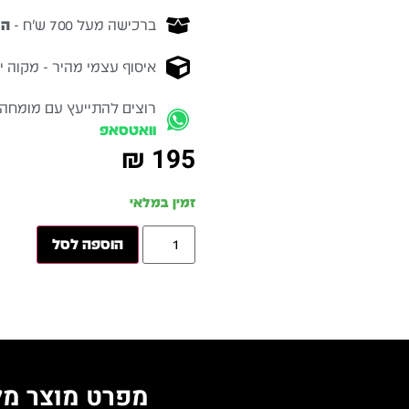
ברכישה מעל 700 ש״ח -
המ
איסוף עצמי מהיר - מקוה ישרא
רוצים להתייעץ עם מומחה
וואטסאפ
₪
195
זמין במלאי
הוספה לסל
מפרט מוצר מל