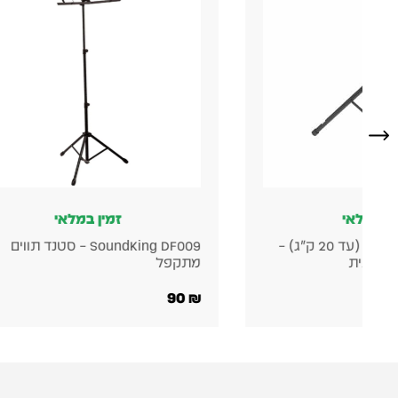
זמין במלאי
זמין במלא
SoundKing DF009 – סטנד תווים
BTS DB087 מתקן תליה לרמקול מוגבר
פל
149
₪