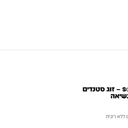
SoundKing SB400 Pair – זוג סטנדים
נשיאה