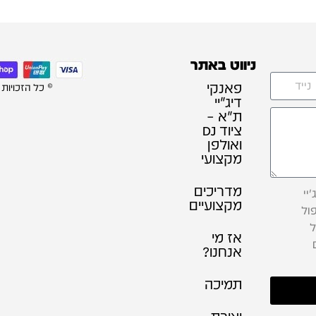
ניווט באתר
פאנקי
© כל הזכויות
דיג׳יי
ת"א –
ציוד DJ
ואולפן
מקצועי
מדריכים
יי
מקצועיים
ול
ל
אז מי
אנחנו?
תמיכה