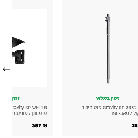
זמין במלאי
זמין במלאי
Gravity SP 3332 TPB מוט חיבור
Gravity SP WM 1 B
לסאב-וופר
מתכוונן למוניטורים אולפני
357
₪