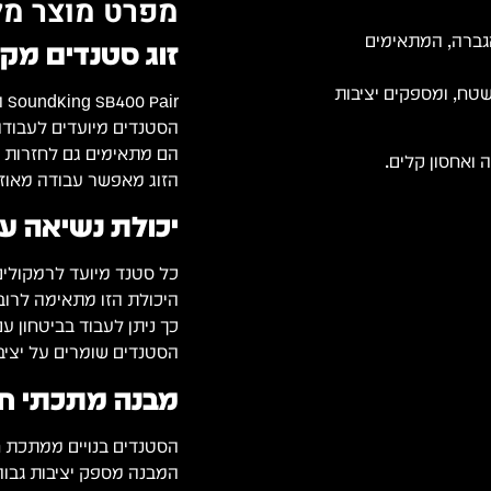
מפרט מוצר מל
מקולי הגברה, המתאימים
זוג סטנדים מק
שטח, ומספקים יציבות
SoundKing SB400 Pair הוא פתרון מקצועי להצבת רמקולים להגברה.
הסטנדים מיועדים לעבודה 
הם מתאימים גם לחזרות ו
 ואחסון קלים.
הזוג מאפשר עבודה מאוזנ
יכולת נשיאה עד 20 ק״ג לכל ס
כל סטנד מיועד לרמקולים במ
היכולת הזו מתאימה לרוב 
כך ניתן לעבוד בביטחון ע
הסטנדים שומרים על יציב
מבנה מתכתי חז
הסטנדים בנויים ממתכת ח
המבנה מספק יציבות גבוהה