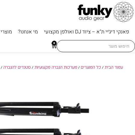
פאנקי דיג׳יי ת"א – ציוד DJ ואולפן מקצועי
מי אנחנו?
מוצרי
Searc
0
for
עמוד הבית
/
כל המוצרים
/
מערכות הגברה מקצועיות
/
סטנדים להגברה
/ SoundKing SB400 Pair – זוג סטנדים לרמקולים כולל תיק