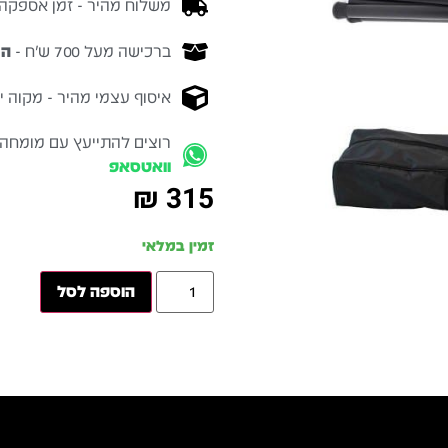
משלוח מהיר - זמן אספקה בין 3-5 ימי 
ברכישה מעל 700 ש״ח -
המ
איסוף עצמי מהיר - מקוה ישרא
רוצים להתייעץ עם מומחה
וואטסאפ
₪
315
זמין במלאי
הוספה לסל