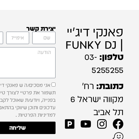
פאנקי דיג'יי
יצירת קשר
| FUNKY DJ
טלפון:
03-
5255255
כתובת:
רח'
אני מסכים/ה ש פאנקי דיג'
תשמור את פרטיי לצורך טיפ
מקווה ישראל 6
בפנייה, ויודע/ת שאוכל לקב
עדכונים ותוכן שיווקי בהתאם
תל אביב
למדיניות הפרטיות .
שליחה