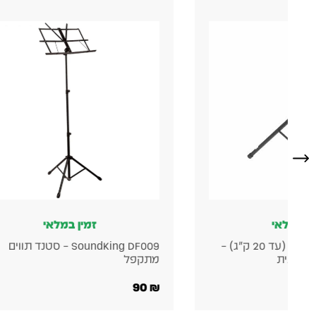
 במלאי
זמין במלאי
סטנד לרמקול הגברה (עד 20 ק"ג) –
SoundKing DF009 – סטנד תווים
חותית
מתקפל
90
₪