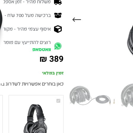
משלוח מהיר - זמן אספקה בין 3-5 ימי 
ברכישה מעל 700 ש״ח -
המ
איסוף עצמי מהיר - מקוה ישרא
רוצים להתייעץ עם מומחה
וואטסאפ
₪
389
זמין במלאי
כאן בוחרים אפשרויות לשדרוג בה
Audio-
Technica
ATH-
M30x
–
אוזניות
אולפן