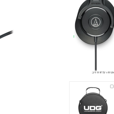
עסקים
שלוח חינם
ל 6 ת״א
 לפני הרכישה?
שלח לנו
נחה מיוחדת:
UDG
Ultimate
DIGI
Headphone
Bag
Black
קייס
אוזניות