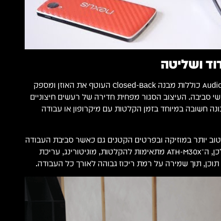
וד ושליטה
ה־Audio-Technica ATH-M30x כוללות מבנה Closed-Back העוטף את האוזן ומספק
עשי סביבה. העיצוב הסגור מפחית חדירה של רעשים חיצוניים
נה חשובה במיוחד בזמן הקלטות עם מיקרופון או עבודה
ב יותר במוזיקה ובפרטים הקטנים גם כאשר סביבת העבודה
אינה אקוסטית לחלוטין. לכן, ה־ATH-M30x מתאימות להקלטות, מוניטורינג, עריכת
 תוכן, תוך שמירה על רמת ריכוז גבוהה לאורך כל העבודה.