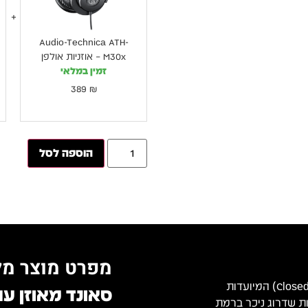
Audio-Technica ATH-
M30x – אוזניות אולפן
זמין במלאי
389
₪
הוספה לסל
מפרט מוצר מל
הן אוזניות אולפן סגורות (Closed-Back) המיועדות
סאונד מאוזן ע
עות שדרוג ניכר ברמת