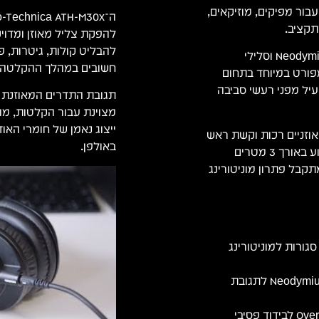
בור מפיקים, מוזיקאים,
תקציב.
להבליט קולות, גיטרות, פ
המערכת מבוססת על דרייברים בקוטר 40 מ"מ עם מגנטי Neodymium וסלילי
חשובים במהלך ההקלטה ו
קי, מאוזן ומפורט במיוחד בתחום
 פסיבי יעיל מפני רעשי סביבה
מצוינת עבור הקלטות, מוני
ייצוג נאמן של חומרי הא
אוזניים רכות וקשת ראש
באולפן.
מרופדת לנוחות מירבית בשעות עבודה ממושכות. עם כבל קבוע באורך 3 מטרים
רתיק נשיאה כלול, מתקבל פתרון מוניטורינג
אוזניות אולפן סגורות למוניטורינג
דרייברים בקוטר 40 מ"מ עם מגנטי Neodymium לתגובת
מבנה סגור (Closed-Back) בתצורת Over-Ear לבידוד פסיבי