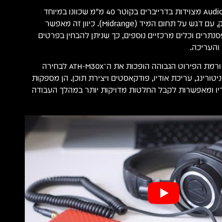
ה־Audio-Technica ATH-M30x מצוידות בדרייברים בקוטר 40 מ"מ שכוונו במיוחד
להפקת צליל מאוזן ומדויק, עם דגש על תחום המיד (Midrange). כיוון זה מאפשר
סנתרים וכלים מרכזיים נוספים, כך שניתן להבחין בפרטים
העריכה.
תגובת התדרים המאוזנת ורמת הפירוט הגבוהה הופכות את ה־ATH-M30x לבחירה
טורינג, עריכת אודיו, פודקאסטים ויצירת תוכן. הן מספקות
ודיו ומאפשרות לקבל החלטות מדויקות יותר במהלך העבודה