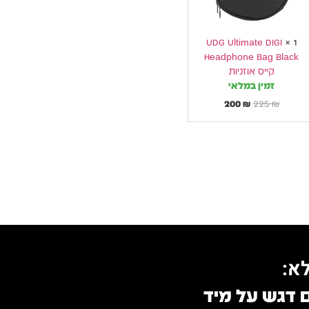
UDG Ultimate DIGI
×
1
Headphone Bag Black
קייס אוזניות
זמין במלאי
200
₪
225
₪
א:
ם דגש על מיד