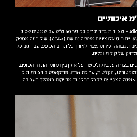
ה־Audio-Technica ATH-M30x מצוידות בדרייברים בקוטר 40 מ"מ עם מגנטים מסוג
Neodymium וסלילי קול עשויים חוט אלומיניום מצופה נחושת (CCAW). שילוב זה מספק
שות גבוהה ופירוט מצוין לאורך כל תחום השמע, עם דגש על
דויק של קולות וכלים.
ם בצורה עקבית ולשמור על איזון בין תחומי התדר השונים,
אימות למוניטורינג, הקלטות, עריכת אודיו, פודקאסטים ויצירת תוכן.
 אמינה המסייעת לקבל החלטות מדויקות במהלך העבודה