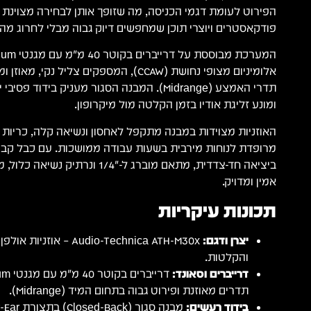
הפירוט לעומת דגמי הכניסה, מה שזופך אותן לבחירה מצוינת ע
פודקאסטרים ויוצרי תוכן שמחפשים דיוק גבוה מבלי לחרוג מה
אלומיניום מצופי נחושת (CCAW), המספקים צליל נ
תדרי האמצע (Midrange). המבנה הסגור מעניק בידוד
ומונע זליגת אודיו בזמן הקלטה מול מיקרופון.
האוזניות מצוידות במבנה מתקפל לאחסון ונשיאה קלה, כריות 
ביציאה חד-צדדית, מתאם מוברג ל-"1/4 ונ
אמין ומדויק.
תכונות עיקריות
יצרן ודגם:
Audio-Technica ATH-M30x – 
והקלטות.
דרייברים וסאונד:
תדרים מאוזנת ופירוט גבוה בתחום המיד (Midrange).
בידוד רעשים: