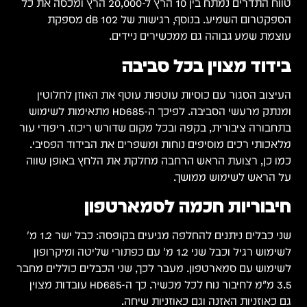
טווח התדרים נמתח בין 10 הרץ ל-20,000 הרץ ומכסה את כל
הספקטרום השמיע. בנוסף, רגישות של 102 dB מספקת
עוצמת שמע גבוהה גם ממכשירים ניידים.
בידוד מצוין בכל סביבה
העיצוב הסגור עם כוסיות עוטפות עוטף את האוזן לחלוטין
ומנתק מרעשי הסביבה. לפיכך ה-HD685 מתאימות לשימוש
בתחבורה ציבורית, בקפה ובכל מקום שדורש ריכוז. ריפודי עור
מלאכותי רכים מוסיפים נוחות ומשפרים את הבידוד הפסיבי.
כמו כן, רצועת הראש הרחבה מחלקת את הלחץ באופן שווה
על הראש לשימוש ממושך.
חיבוריות חכמה לסמארטפון
שני כבלים ניתנים להחלפה מגיעים בקופסה: כבל ישר 1.2 מ'
לשימוש רגיל וכבל שני 1.2 מ' עם כפתורי שליטה ומיקרופון
לשימוש עם סמארטפון. מעבר לכך, שני הכבלים כוללים מחבר
3.5 מ"מ לחיבור נוח לכל מכשיר. כך ה-HD685 עובדות מצוין
גם כאוזניות האזנה וגם כאוזניות שיחה.