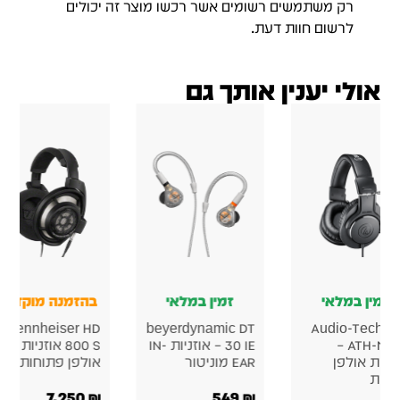
רק משתמשים רשומים אשר רכשו מוצר זה יכולים
לרשום חוות דעת.
אולי יענין אותך גם
זמין במלאי
זמין במלאי
בהזמנה מוקדמת
Sennheiser HD
beyerdynamic DT
Audio-Techn
ATH-M20x –
30 IE – אוזניות IN-
800 S אוזניות
ניות אולפן
EAR מוניטור
אולפן פתוחות
רות
7,250
₪
549
₪