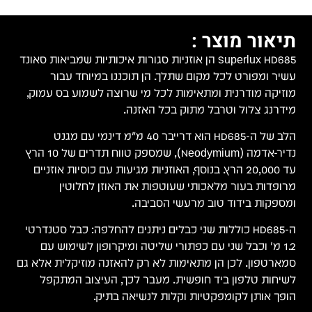
תיאור מוצר :
Superlux HD685 הן אוזניות סגורות איכותיות שמביאות סאונד
עשיר ומפורט לכל מקום שתלך. הן תוכננו במיוחד עבור
מוזיקה מודרנית ומתאימות לכל מי שרוצה לשמוע בס עמוק,
מידרנג צלול וטרבל מתוק בכל האזנה.
הלב של ה-HD685 הוא דרייבר 40 מ"מ דינמי עם מגנט
נדיר-אדמה (Neodymium), שמספק טווח תדרים של 10 הרץ
עד 20,000 הרץ. בנוסף, האוזניות מגיעות עם כוסיות אוזניים
מרופדות בעור מלאכותי שעוטפות את האוזן לחלוטין
ומספקות בידוד טוב מרעשי הסביבה.
ה-HD685 כוללות שני כבלים ניתנים להחלפה: כבל סטנדרטי
1.2 מ' וכבל שני עם כפתורי שליטה ומיקרופון לשימוש עם
סמארטפון. לכן הן מתאימות לא רק להאזנה מוזיקלית אלא גם
לשיחות טלפון ביד חופשית. מעבר לכך, העיצוב המתקפל
הופך אותן לקומפקטיות וקלות לנשיאה בתיק.