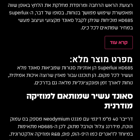
רצועת הראש הרחבה ומרופדת מחלקת את הלחץ באופן שווה
ומאפשרת שימוש ממושך בנוחות. בסופו של דבר, ה-Superlux
HD685 מוכיחות שניתן לקבל סאונד מקצועי ועיצוב מעשי
במחיר שמתאים לכל כיס.
קרא עוד
מפרט מוצר מלא:
Superlux HD685 הן אוזניות סגורות שמביאות סאונד מלא
ועשיר לכל מקום. הן תוכננו עבור מאזין שרוצה איכות אמיתית,
נוחות לאורך זמן ופונקציונליות מלאה גם בדרכים.
סאונד עשיר שמותאם למוזיקה
מודרנית
דרייבר 40 מ"מ דינמי עם מגנט Neodymium מספק בס עמוק
ונוכח, מידרנג צלול וטרבל מתוק. לכן ה-HD685 מתאימות
במיוחד לז'אנרים כמו היפ-הופ, פופ, R&B ומוזיקה אלקטרונית.