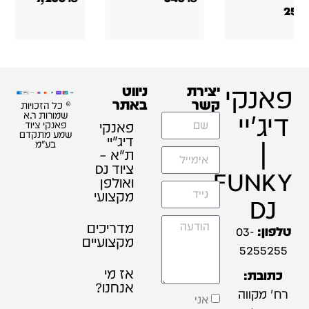
פאנקי
יצירת
ניווט
קשר
באתר
© כל הזכויות
דיג'יי
שמורות ר.א
פאנקי
פאנקי ציוד
שמע מתקדם
דיג׳יי
|
בע"מ
ת"א –
ציוד DJ
FUNKY
ואולפן
מקצועי
DJ
מדריכים
טלפון:
03-
מקצועיים
5255255
אז מי
כתובת:
אנחנו?
רח' מקווה
אני