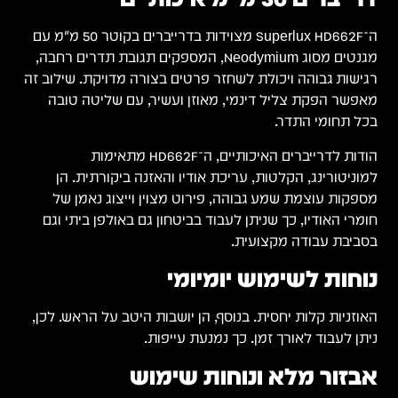
ה־Superlux HD662F מצוידות בדרייברים בקוטר 50 מ"מ עם
מגנטים מסוג Neodymium, המספקים תגובת תדרים רחבה,
רגישות גבוהה ויכולת לשחזר פרטים בצורה מדויקת. שילוב זה
מאפשר הפקת צליל דינמי, מאוזן ועשיר, עם שליטה טובה
בכל תחומי התדר.
הודות לדרייברים האיכותיים, ה־HD662F מתאימות
למוניטורינג, הקלטות, עריכת אודיו והאזנה ביקורתית. הן
מספקות עוצמת שמע גבוהה, פירוט מצוין וייצוג נאמן של
חומרי האודיו, כך שניתן לעבוד בביטחון גם באולפן ביתי וגם
בסביבת עבודה מקצועית.
נוחות לשימוש יומיומי
האוזניות קלות יחסית. בנוסף, הן יושבות היטב על הראש. לכן,
ניתן לעבוד לאורך זמן. כך נמנעת עייפות.
אבזור מלא ונוחות שימוש