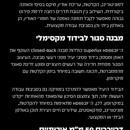
למוניטורינג, הקלטות, עריכת אודיו, מיקס בסיסי והאזנה
ביקורתית. השילוב בין תגובת תדרים רחבה לרמת פירוט
גבוהה מאפשר לקבל תמונה נאמנה של חומרי האודיו, הן
באולפן ביתי והן בסביבת עבודה מקצועית.
מבנה סגור לבידוד מקסימלי
ה־Superlux HD662F כוללות מבנה Closed-Back העוטף את
האוזן ומספק בידוד פסיבי יעיל מפני רעשי סביבה. העיצוב
הסגור מפחית חדירה של רעשים חיצוניים ומונע זליגת סאונד
מהממברנות, תכונה חשובה במיוחד בזמן הקלטות עם
מיקרופון.
הבידוד היעיל מאפשר להתרכז במוזיקה גם בסביבות עבודה
רועשות יותר, תוך צמצום הסיכון שהסאונד מהאוזניות ייקלט
במיקרופון. לכן, ה־HD662F מתאימות במיוחד להקלטות,
מוניטורינג, פודקאסטים, שידורים חיים ויצירת תוכן באולפן
הביתי או המקצועי.
דרייברים 50 מ"מ איכותיים