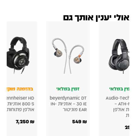
אולי יענין אותך גם
זמין במלאי
זמין במלאי
בהזמנה מוקדמת
Sennheiser HD
beyerdynamic DT
Audio-Techni
ATH-M20x –
30 IE – אוזניות IN-
800 S אוזניות
זניות אולפן
EAR מוניטור
אולפן פתוחות
ורות
7,250
₪
549
₪
259