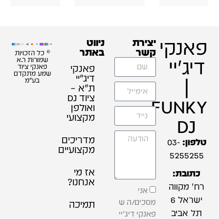
פאנקי
יצירת
ניווט
קשר
באתר
© כל הזכויות
דיג'יי
שמורות ר.א
פאנקי
פאנקי ציוד
שמע מתקדם
דיג׳יי
|
בע"מ
ת"א –
ציוד DJ
FUNKY
ואולפן
מקצועי
DJ
מדריכים
טלפון:
03-
מקצועיים
5255255
אז מי
כתובת:
אנחנו?
רח' מקווה
אני
ישראל 6
מסכים/ה ש
תמיכה
תל אביב
פאנקי דיג'יי