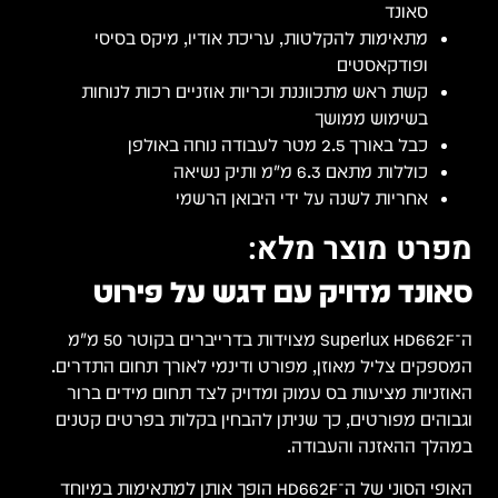
סאונד
מתאימות להקלטות, עריכת אודיו, מיקס בסיסי
ופודקאסטים
קשת ראש מתכווננת וכריות אוזניים רכות לנוחות
בשימוש ממושך
כבל באורך 2.5 מטר לעבודה נוחה באולפן
כוללות מתאם 6.3 מ"מ ותיק נשיאה
אחריות לשנה על ידי היבואן הרשמי
מפרט מוצר מלא:
סאונד מדויק עם דגש על פירוט
ה־Superlux HD662F מצוידות בדרייברים בקוטר 50 מ"מ
המספקים צליל מאוזן, מפורט ודינמי לאורך תחום התדרים.
האוזניות מציעות בס עמוק ומדויק לצד תחום מידים ברור
וגבוהים מפורטים, כך שניתן להבחין בקלות בפרטים קטנים
במהלך ההאזנה והעבודה.
האופי הסוני של ה־HD662F הופך אותן למתאימות במיוחד