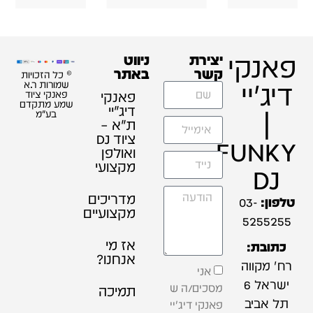
פאנקי
יצירת
ניווט
קשר
באתר
© כל הזכויות
דיג'יי
שמורות ר.א
פאנקי
פאנקי ציוד
שמע מתקדם
דיג׳יי
|
בע"מ
ת"א –
ציוד DJ
FUNKY
ואולפן
מקצועי
DJ
מדריכים
טלפון:
03-
מקצועיים
5255255
אז מי
כתובת:
אנחנו?
רח' מקווה
אני
ישראל 6
מסכים/ה ש
תמיכה
תל אביב
פאנקי דיג'יי