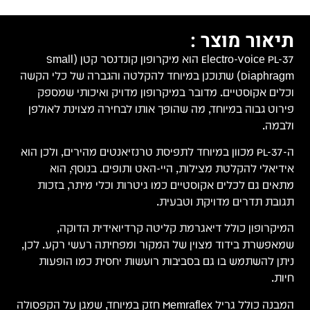
תיאור מוצר :
Electro-Voice PL-37 הוא מיקרופון קונדנסר קטן (Small
Diaphragm) שתוכנן במיוחד להקלטה והגברה של כלי הקשה
וכלים אקוסטיים. מדובר במיקרופון מדויק ואיכותי שמספק
פירוט גבוה במיוחד, מה שהופך אותו לבחירה מצוינת לאולפן
ולבמה.
ה-PL-37 מכוון במיוחד לתפיסת טרנזיאנטים מהירים, ולכן הוא
אידיאלי להקלטת מצילות, היי-האט ותופים. בנוסף, הוא
מתאים גם לכלים אקוסטיים כמו גיטרות וכלי מיתר, בזכות
תגובת תדרים מדויקת וטבעית.
המיקרופון כולל דיאגרמת קליטה קרדיואידית הדוקה,
שמאפשרת בידוד מצוין של המקור ומפחיתה רעשי רקע. לכן,
ניתן להשתמש בו גם בסביבות רועשות יחסית כמו הופעות
חיות.
המבנה כולל גריל Memraflex חזק במיוחד, שמגן על הקפסולה