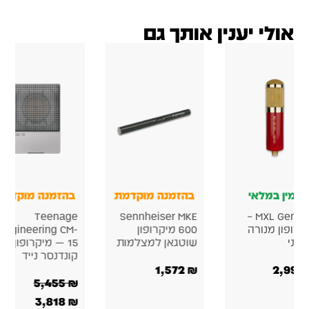
אולי יענין אותך גם
מין במלאי
בהזמנה מוקדמת
בהזמנה מוקדמת
Teenage
Sennheiser MKE
MXL Genesis –
ופון מנורה
600 מיקרופון
Engineering CM-
תי
שוטגאן למצלמות
15 — מיקרופון
קונדנסר נייד
1,572
₪
5,455
₪
3,818
₪