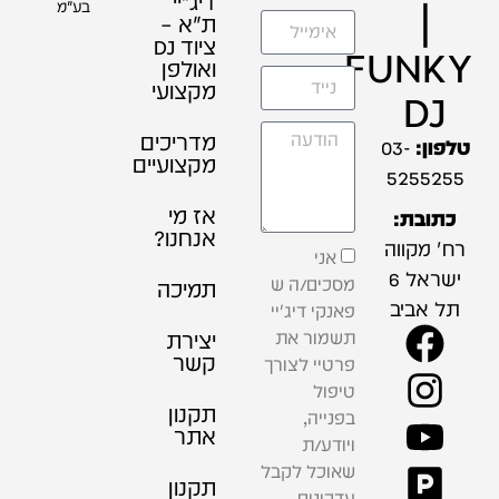
דיג׳יי
|
בע"מ
ת"א –
ציוד DJ
FUNKY
ואולפן
מקצועי
DJ
מדריכים
טלפון:
03-
מקצועיים
5255255
אז מי
כתובת:
אנחנו?
רח' מקווה
אני
ישראל 6
מסכים/ה ש
תמיכה
תל אביב
פאנקי דיג'יי
תשמור את
יצירת
קשר
פרטיי לצורך
טיפול
תקנון
בפנייה,
אתר
ויודע/ת
שאוכל לקבל
תקנון
עדכונים