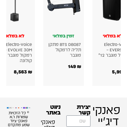
לא במלאי
זמין במלאי
לא במלאי
Electro-Voi
BTS DB087 מתקן
Electro-Voice
EVERSE 12 –
תליה לרמקול
EVOLVE 30M –
רמקול מוגבר 12"
מוגבר
רמקול מוגבר
יד
קולונה
149
₪
8,563
₪
5,990
פאנקי
יצירת
ניווט
קשר
באתר
© כל הזכויות
דיג'יי
שמורות ר.א
פאנקי
פאנקי ציוד
שמע מתקדם