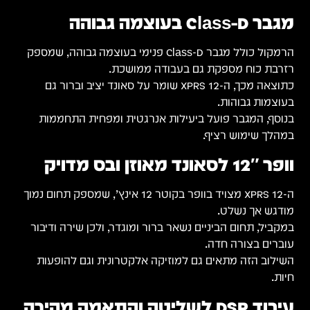
מגבר Class-D בעוצמה גבוהה
הרמקול כולל מגבר Class-D פנימי בעוצמה גבוהה, שמספק
רזרבת כוח מספקת גם בעבודה ממושכת.
כתוצאה מכך, ה-XPRS 12 שומר על סאונד יציב וברור גם
בעוצמות גבוהות.
בנוסף, המגבר פועל ביעילות אנרגטית ומפחית התחממות
במהלך שימוש רציף.
וופר 12″ לסאונד מאוזן ובס מדויק
ה-XPRS 12 מצויד בוופר בקוטר 12 אינץ’, שמספק תחום נמוך
מודגש אך נשלט.
במקביל, תחום הביניים נשאר ברור ומוגדר, ולכן שירה ודיבור
עוברים בצורה חדה.
השילוב הזה מתאים גם למוזיקה אלקטרונית וגם להופעות
חיות.
עיבוד DSP לשליטה והתאמה מהירה