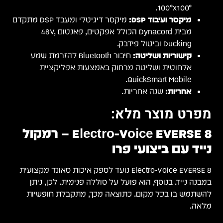
יגיטלי ומעבד DSP מתקדם
ע
– רמקול
קצועית
ן
ת