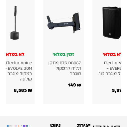
במלאי
זמין במלאי
לא במלאי
Electr
רמקול קולונה
Electro Voice
EVOLVE 30M –
מודולרי:
EVOLVE 50 —
מוגבר
Turbosound
מערכת קולונה
IP300 + Kali
מקצועית
Audio WS-12
10,700
₪
6,000
₪