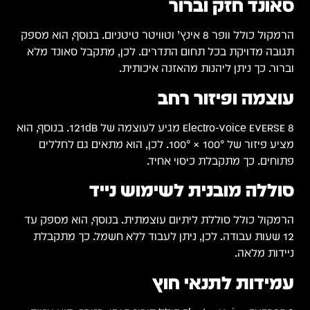
הוא מספק
מלא
מגיע לעוצמה של 121dB. בנוסף, הוא
לים
ק עד
לת