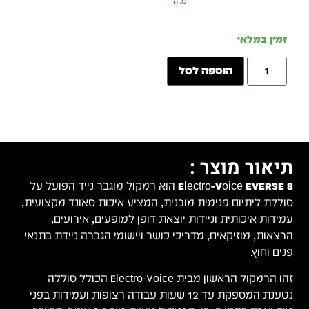
 על
ועית,
תנאי
 בפני