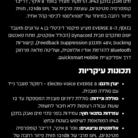
אינץ', דרייבר
 של 121dB SPL, וזווית
י בן 4 ערוצים ומעבד
תח פאנטום
F), קישוריות
וק
ול מוגבר נייד
סוללת ליתיום מובנית המספקת עד 12
בתקן
יה
 רחבה של