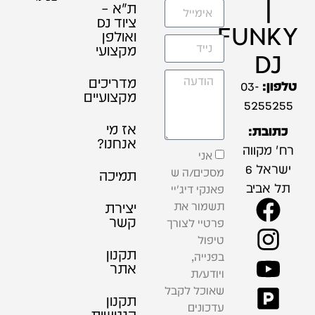
|
ת"א –
ציוד DJ
FUNKY
ואולפן
מקצועי
DJ
מדריכים
טלפון:
03-
מקצועיים
5255255
אז מי
כתובת:
אנחנו?
רח' מקווה
אני
ישראל 6
מסכים/ה ש
תמיכה
תל אביב
פאנקי דיג'יי
תשמור את
יצירת
קשר
פרטיי לצורך
טיפול
תקנון
בפנייה,
אתר
ויודע/ת
שאוכל לקבל
תקנון
עדכונים