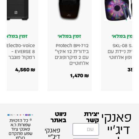
י
זמין במלאי
זמין במלאי
115
Electro-Voice
Protech BM-712
S
 עם
בידורית 12 אינץ׳
EVERSE 8 –
טי
עם 2 מיקרופונים
רמקול מוגבר נייד
אלחוטיים
0W
4,560
₪
950
₪
1,470
₪
390
₪
פאנקי
יצירת
ניווט
קשר
באתר
© כל הזכויות
דיג'יי
שמורות ר.א
פאנקי
פאנקי ציוד
שמע מתקדם
דיג׳יי
בע"מ