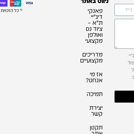
ניווט באתר
פאנקי
© כל הזכויות
דיג׳יי
ת"א –
ציוד DJ
ואולפן
מקצועי
מדריכים
יי
מקצועיים
ול
ל
אז מי
אנחנו?
תמיכה
יצירת
קשר
תקנון
אתר