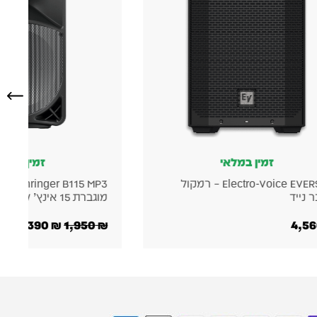
זמין במלאי
Behringer B115 MP3 – בידורית
מוגברת 15 אינץ’ 1000W
ומקצועית
1,237
₪
1,390
₪
1,950
₪