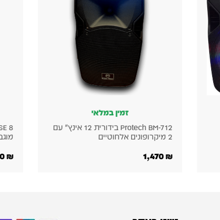
י
זמין במלאי
Protech BM-712 בידורית 12 אינץ׳ עם
Electro-Voice EVERSE 8 – רמקול
מוגבר נייד
4,560
₪