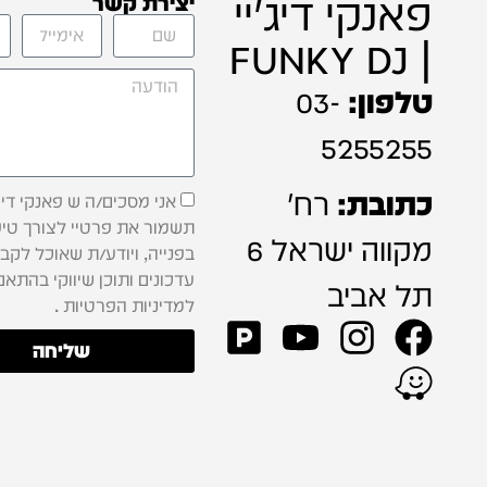
פאנקי דיג'יי
יצירת קשר
| FUNKY DJ
טלפון:
03-
5255255
כתובת:
רח'
אני מסכים/ה ש פאנקי דיג'
תשמור את פרטיי לצורך טיפ
מקווה ישראל 6
בפנייה, ויודע/ת שאוכל לקב
עדכונים ותוכן שיווקי בהתאם
תל אביב
למדיניות הפרטיות .
שליחה