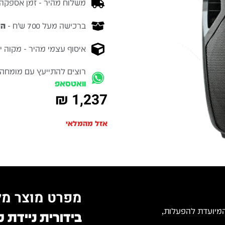
משלוח מהיר - זמן אספקה בין 3-5 ימי 
ברכישה מעל 700 ש״ח -
המ
איסוף עצמי מהיר - מקוה ישרא
רוצים להתייעץ עם מומחה
וואטסאפ
₪
1,237
אזל מהמלאי
מפרט מוצר מל
Protech היא בידורית ניידת ומקצועית מבית Protech, המיועדת להפעלות,
בידורית ניידת 