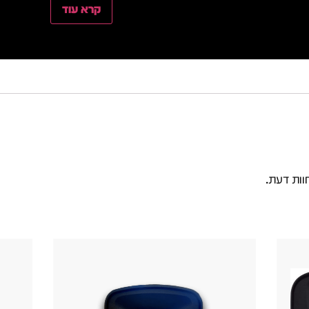
קרא עוד
וות דעת.