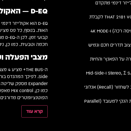
אקולייזר דינמי מתקדם
D-EQ — האקולייזר הדינמי האנלוגי הראשון של SSL
מעגל אנלוגי מקורי המבוסס על THAT 2181 VCAs לקבלת
D-EQ הוא אקולייזר ד
LOW THD (ניקוי בס), F/B Feed-Back (דחיסה רכה) ו-4K MODE
קבוע
חכמה וטבעית. כמו כן, ניתן להפעיל את ה-D-EQ לפנ
נמי אנלוגי דו-פסי (HF/LF) לעיצוב תדרים חכם וגמיש
מצבי הפעלה ו
 על הפאנץ' והחיות
4 מצבים גמישים – Stereo, Σ S/C Stereo, Dual Mono ו-Mid-Side
Expander מספק ש
פוטנציומטרים מדורגים ונשלטים דיגיטלית לשחזור (Recall) אנלוגי
כמו כן, 
הפוטנציומטרים מדורגים ו
כפתור MIX ייעודי לאיזון מהיר בין האות הנקי למעובד (Parallel
קרא עוד