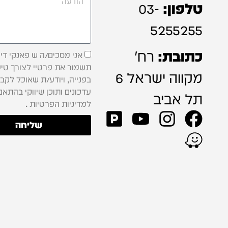
טלפון:
03-
5255255
כתובת:
רח'
אני מסכים/ה ש פאנקי דיג'
תשמור את פרטיי לצורך טיפ
מקווה ישראל 6
בפנייה, ויודע/ת שאוכל לקב
עדכונים ותוכן שיווקי בהתאם
תל אביב
למדיניות הפרטיות .
שליחה