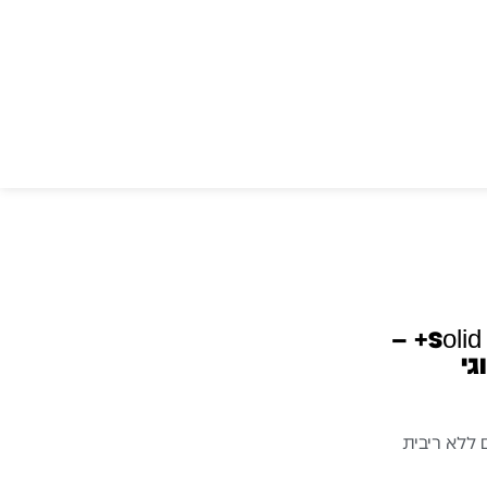
Solid State Logic THE BUSּ+ –
גי