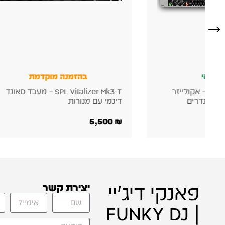
נה מוקדמת
זמין במלאי
SPL Vitalizer Mk3-T – מעבד סאונד
TC Electronic M100 – מעבד אפ
סטריאופוני מקצועי
745
₪
פאנקי דיג'יי
יצירת קשר
| FUNKY DJ