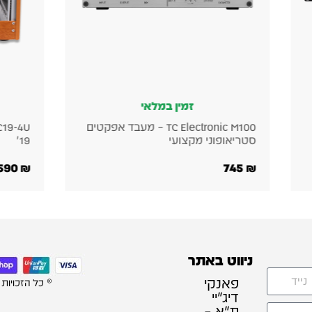
זמין במלאי
קטים
Alctron GC19-4U ראק שולחני לציוד
19״
פרה אמפ
9,300
₪
590
₪
ניווט באתר
פאנקי
© כל הזכויות
דיג׳יי
ת"א –