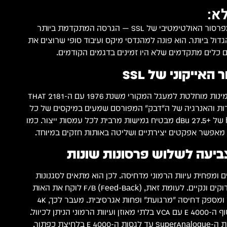
א:
SSL THE BUS+ הוא הקומפרסור האולטימטיבי של SSL — הגרסה המתקדמת ביותר
גדול ביותר. הוא פונה למהנדסי מיקס ועיבוד סופי שרוצים את
אייקוני של SSL
ה-THE BUS+ שומר על אמינות מוחלטת למעגל המקורי משנת 1976 עם ה-2181 THAT
הלכידות והאנרגיה של ה"דבק" המפורסם שמעים במיקסים של כל
הנושא. בנוסף, headroom של +27.5 dBu מבטיח גמישות מרבית לכל עמסות ייצור. כמו
יעה לשלוש פרסונות שונות
הבסים ומפחית עיוות הרמוני מדחיסה. לכן הוא מתאים לסגנונות
מוזיקה שדורשים בסים הדוקים ונקיים. לעומת זאת, F/B (Feed-Back) לוקח את האות
מהסיידצ'יין לאחר ה-VCA ומספק דחיסה "מרגועת" ופחות אגרסיבית. מעבר לכך, 4K
MODE מדמה את אופי מסוף ה-4000 E עם VCA בלתי מאוזן ועיוות הרמוני הניתן לכיוול.