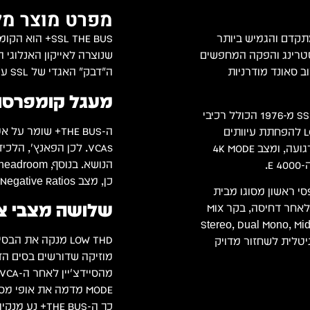
מפרט מוצר מל
ומפרסור (BUS Compressor) המתקדם והגמיש ביותר
נדסי מיקס, מאסטרינג והפקה המחפשים
שנוצרה לאייקון האנלוגי ה
 יחד עם יכולות עיצוב סאונד מודרניות
ה"דבק" האגדי של SSL עם כלים מתקדמים שלא היו זמינים בדגמים הקודמים.
מעגל קומפרסור ה
היחידה מבוססת על מעגל ה-BUS Compressor האייקוני של SSL מ-1976 הכולל רכיבי
THAT 2181 VCAs, ומציעה 3 מצבי צבע ייחודיים: מצב LOW THD להפחתת עיוותים
VCAs. לכן הפאנץ', 
בתדרים הנמוכים, מצב F/B (Feed-Back) לדחיסה מוזיקלית ורגועה, ומצב 4K MODE
E.
כן, מצב Negative Ratios מאפשר אפקטים יצירתיים ושליטה באותות חזקים במיוחד.
נמי אנלוגי דו-פסי ראשון מסוגו מבית
שלושה מצבי צב
SSL), רכיב Transient Expander להחזרת הדינמיקה והפאנץ' לאחר דחיסה, בקר MIX
סה מקבילית (Parallel Compression), 4 מצבי תפעול (Stereo, Dual Mono, Mid-
LOW THD מנקה את 
יטה דיגיטלית לשחזור מדויק
כך ה-THE BUS+ נע מנקיות ה-SuperAnalogue עד לגסות ה-4000 E בלחיצת כפתור.