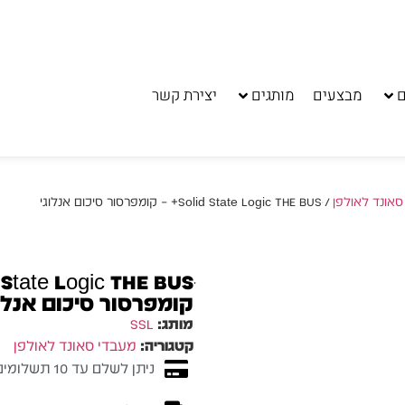
ם
מבצעים
מותגים
יצירת קשר
סאונד לאולפן
/ Solid State Logic THE BUSּ+ – קומפרסור סיכום אנלוגי
קומפרסור סיכום אנלו
מותג:
SSL
קטגוריה:
מעבדי סאונד לאולפן
ניתן לשלם עד 10 תשלומים ללא ריבית