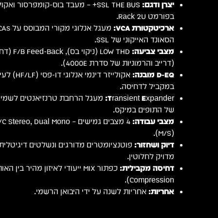
יצרן ודגם:
SSL THE BUS+ – מעבד בוס-קומפרסור ו
בפורמט Rack 2U.
ארכיטקטורת VCA:
הסאונד האייקוני של SSL.
מצבי צביעה:
(דרייב והרמוניות של סדרת 4000E).
D-EQ מובנה:
אקולייזר די
במקביל לדחיסה.
Transient Expander:
מעגל הרחבת טרנזיאנטים לשמירה
של התופים במיקס.
מצבי עבודה:
(M/S).
דיוק ושחזור:
מדויק לחלוטין.
דחיסה מקבילית:
Compression).
אחריות:
אחריות לשנה על ידי היבואן הרשמי.