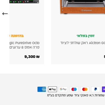
בהזמנה מוקדמת
בהזמנה מוק
Solid State Logic PureDrive Octo –
3
 8 ערוצים
הקלטה אנלוגי לאולפן
8,000
₪
 שמורות ר.א פאנקי ציוד שמע מתקדם בע"מ