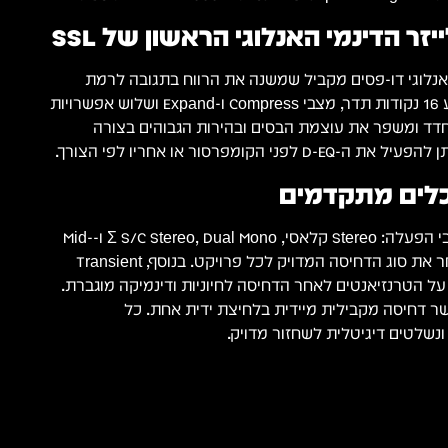
ינמי אנלוגי דו-פסים מקביל שמשנה את הרווח בתגובה לרמת
האות. בנוסף, כל פס מציע 16 נקודות תדר, מצבי Compress ו-Expand ושלוש אפשרויות
י זמן. לכן ה-D-EQ מחדד ומשפר את עוצמת הבסים ובהירות הגבוהים בצורה
י הקומפרסור או אחריו לפי הצורך.
כלים מתקדמים
ה-THE BUS+ מציע 4 מצבי הפעלה: Stereo קלאסי, Σ S/C Stereo, Dual Mono ו-Mid-
Side. לפיכך המהנדס בוחר את סוג הדחיסה המדויק לכל פרויקט. בנוסף, Transient
ליטה על הטרנזיאנטים לאחר הדחיסה לחיוניות ודינמיקה מוגברת.
MIX control מאפשר דחיסה מקבילית מיידית בלחיצת ידית אחת. כל
נשלטים דיגיטלית לשחזור מדויק.