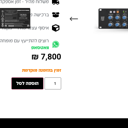
משלוח מהיר - זמן אספקה בין 3-5 ימי 
ברכישה מעל 700 ש״ח -
המ
איסוף עצמי מהיר - מקוה ישרא
רוצים להתייעץ עם מומחה
וואטסאפ
₪
7,800
זמין בהזמנה מוקדמת
הוספה לסל