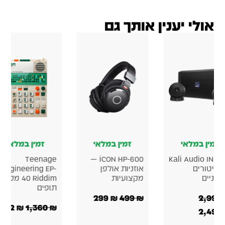
אולי יענין אותך גם
זמין במלאי
זמין במלאי
זמין במלאי
Teenage
iCON HP-600 —
Kali Audio IN-U
מוניטורים
אוזניות אולפן
Engineering EP-
לפניים
מקצועיות
40 Riddim מכונת
תופים
299
₪
499
₪
2,990
952
₪
1,360
₪
2,490