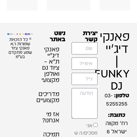
פאנקי
יצירת
ניווט
קשר
באתר
© כל הזכויות
דיג'יי
שמורות ר.א
פאנקי
פאנקי ציוד
שמע מתקדם
דיג׳יי
|
בע"מ
ת"א –
ציוד DJ
FUNKY
ואולפן
מקצועי
DJ
מדריכים
טלפון:
03-
מקצועיים
5255255
אז מי
כתובת:
אנחנו?
רח' מקווה
אני
ישראל 6
מסכים/ה ש
תמיכה