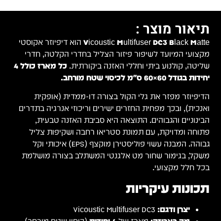
תיאור מוצר :
Vicoustic Multifuser DC3 Black Matte
הוא דיפיוזר אקוסטי
מקצועי המיועד לשיפור פיזור הצליל בחדרי הקלטה, חדרי
שליטה, קולנוע ביתי וחללי האזנה ביקורתית.
כל מארז כולל 4
יחידות בגודל 60×60 ס"מ לכיסוי שטח מורחב.
הדיפיוזר מפזר את גלי הקול בצורה דו-ממדית (אופקית
ואנכית), ובכך מפחית החזרים ישירים וריכוזי אנרגיה בתדרים
הבינוניים והגבוהים. התוצאה היא סביבת האזנה טבעית,
פתוחה ומדויקת, עם תמונת סטריאו רחבה ושקיפות צליל
גבוהה. המבנה עשוי פוליסטירן מוקצף (EPS) איכותי וקל
משקל, בגימור שחור מט אלגנטי המשתלב בצורה מושלמת
בכל חלל מקצועי.
תכונות עיקריות
יצרן ודגם:
Vicoustic Multifuser DC3