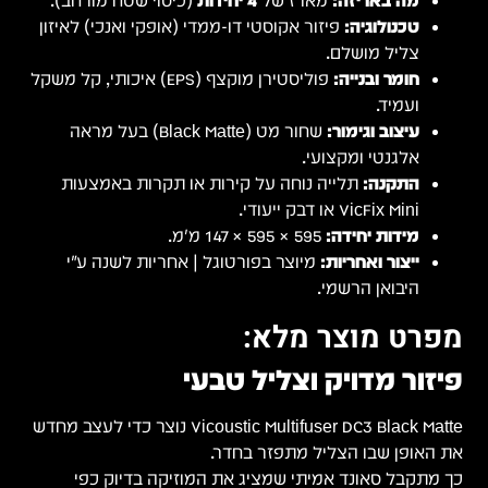
מה באריזה:
מארז של
4 יחידות
(כיסוי שטח מורחב).
טכנולוגיה:
פיזור אקוסטי דו-ממדי (אופקי ואנכי) לאיזון
צליל מושלם.
חומר ובנייה:
פוליסטירן מוקצף (EPS) איכותי, קל משקל
ועמיד.
עיצוב וגימור:
שחור מט (Black Matte) בעל מראה
אלגנטי ומקצועי.
התקנה:
תלייה נוחה על קירות או תקרות באמצעות
VicFix Mini או דבק ייעודי.
מידות יחידה:
595 × 595 × 147 מ״מ.
ייצור ואחריות:
מיוצר בפורטוגל | אחריות לשנה ע"י
היבואן הרשמי.
מפרט מוצר מלא:
פיזור מדויק וצליל טבעי
Vicoustic Multifuser DC3 Black Matte נוצר כדי לעצב מחדש
את האופן שבו הצליל מתפזר בחדר.
כך מתקבל סאונד אמיתי שמציג את המוזיקה בדיוק כפי