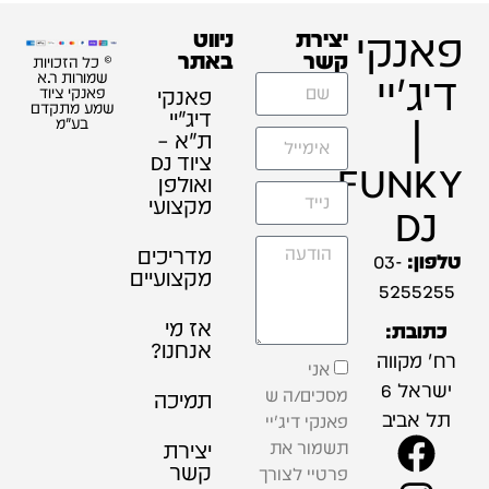
פאנקי
יצירת
ניווט
קשר
באתר
© כל הזכויות
דיג'יי
שמורות ר.א
פאנקי
פאנקי ציוד
שמע מתקדם
דיג׳יי
|
בע"מ
ת"א –
ציוד DJ
FUNKY
ואולפן
מקצועי
DJ
מדריכים
טלפון:
03-
מקצועיים
5255255
אז מי
כתובת:
אנחנו?
רח' מקווה
אני
ישראל 6
מסכים/ה ש
תמיכה
תל אביב
פאנקי דיג'יי
תשמור את
יצירת
קשר
פרטיי לצורך