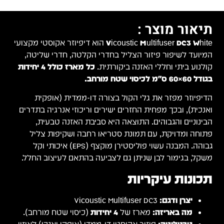
תיאור מוצר :
Vicoustic Multifuser DC3 White
הוא דיפיוזר אקוסטי מקצועי
המיועד לשיפור פיזור הצליל בחדרי הקלטה, חדרי שליטה,
קולנוע ביתי וחללי האזנה ביקורתית.
כל מארז כולל 4 יחידות
בגודל 60×60 ס"מ לכיסוי שטח מורחב.
הדיפיוזר מפזר את גלי הקול בצורה דו-ממדית (אופקית
ואנכית), ובכך מפחית החזרים ישירים וריכוזי אנרגיה בתדרים
הבינוניים והגבוהים. התוצאה היא סביבת האזנה טבעית,
פתוחה ומדויקת, עם תמונת סטריאו רחבה ושקיפות צליל
גבוהה. המבנה עשוי פוליסטירן מוקצף (EPS) איכותי וקל
משקל, בגימור לבן שניתן גם לצביעה בהתאם לעיצוב החלל.
תכונות עיקריות
יצרן ודגם:
Vicoustic Multifuser DC3
מה באריזה:
מארז של
4 יחידות
(כיסוי שטח מורחב).