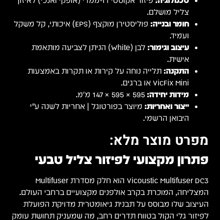
טכנולוגיה:
פיזור אקוסטי דו-ממדי (אופקי ואנכי) לאיזון
צליל מושלם.
חומר ובנייה:
פוליסטירן מוקצף (EPS) איכותי, קל משקל
ועמיד.
עיצוב וגימור:
לבן (White) הניתן לצביעה מותאמת
אישית.
התקנה:
תלייה נוחה על קירות או תקרות באמצעות
VicFix Mini או ברגים.
מידות יחידה:
595 × 595 × 147 מ״מ.
ייצור ואחריות:
מיוצר בפורטוגל | אחריות לשנה ע"י
היבואן הרשמי.
מפרט מוצר מלא:
פתרון מקצועי לפיזור צליל טבעי
Vicoustic Multifuser DC3 הוא חלק מסדרת Multifuser
המצליחה, המוכרת בקרב אולפנים מקצועיים ברחבי העולם.
העיצוב שלו מבוסס על תבנית גיאומטרית מדויקת הפועלת
לפיזור גלי הקול בטווח תדרים רחב, מה שמעניק תחושת עומק