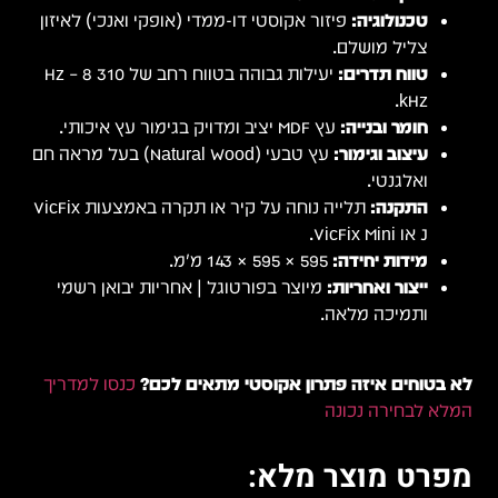
טכנולוגיה:
פיזור אקוסטי דו-ממדי (אופקי ואנכי) לאיזון
צליל מושלם.
טווח תדרים:
יעילות גבוהה בטווח רחב של 310 Hz – 8
kHz.
חומר ובנייה:
עץ MDF יציב ומדויק בגימור עץ איכותי.
עיצוב וגימור:
עץ טבעי (Natural Wood) בעל מראה חם
ואלגנטי.
התקנה:
תלייה נוחה על קיר או תקרה באמצעות VicFix
J או VicFix Mini.
מידות יחידה:
595 × 595 × 143 מ״מ.
ייצור ואחריות:
מיוצר בפורטוגל | אחריות יבואן רשמי
ותמיכה מלאה.
לא בטוחים איזה פתרון אקוסטי מתאים לכם?
כנסו למדריך
המלא לבחירה נכונה
מפרט מוצר מלא: