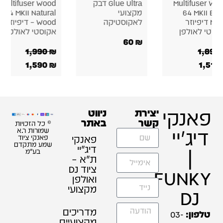
Glue Ultra דבק
Multifuser Wood
ifuser Wood
מקצועי
64 MKII Natural
 MKII White
לאקוסטיקה
Wood – דיפיוזר
Matte – דיפ
אקוסטי לאולפן
אקוסטי לאול
60
₪
1,890
₪
1,990
₪
1,510
₪
1,590
₪
פאנקי
יצירת
ניווט
קשר
באתר
© כל הזכויות
דיג'יי
שמורות ר.א
פאנקי
פאנקי ציוד
שמע מתקדם
דיג׳יי
|
בע"מ
ת"א –
ציוד DJ
FUNKY
ואולפן
מקצועי
DJ
מדריכים
טלפון:
03-
מקצועיים