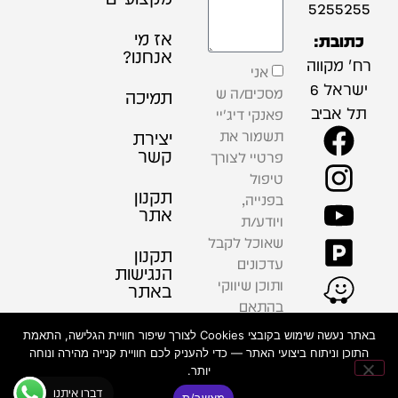
5255255
אז מי
כתובת:
אנחנו?
רח' מקווה
אני
ישראל 6
מסכים/ה ש
תמיכה
תל אביב
פאנקי דיג'יי
תשמור את
יצירת
קשר
פרטיי לצורך
טיפול
תקנון
בפנייה,
אתר
ויודע/ת
שאוכל לקבל
תקנון
עדכונים
הנגישות
ותוכן שיווקי
באתר
בהתאם
למדיניות
פרטיות
באתר נעשה שימוש בקובצי Cookies לצורך שיפור חוויית הגלישה, התאמת
הפרטיות .
התוכן וניתוח ביצועי האתר — כדי להעניק לכם חוויית קנייה מהירה ונוחה
יותר.
שליחה
דברו איתנו
מאשר/ת