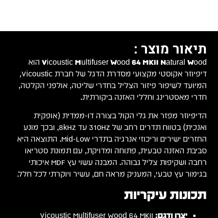
תיאור מוצר :
Vicoustic Multifuser Wood 64 MKII Natural Wood
הוא
דיפיוזר אקוסטי מקצועי מסדרת הדגל של חברת Vicoustic,
המיועד לשיפור פיזור הצליל בחדרי שליטה, אולפני הקלטה,
חדרי מאסטרינג וחללי האזנה ביקורתית.
הדיפיוזר מפזר את גלי הקול בצורה דו-ממדית (אופקית
ואנכית) בטווח תדרים רחב של 310Hz עד 8kHz, ובכך מונע
החזרים ישירים וריכוזי אנרגיה בתדרי Mid-Low. התוצאה היא
סביבת האזנה טבעית, פתוחה ומדויקת, עם תמונת סטריאו
רחבה ושקיפות צליל גבוהה. המבנה עשוי עץ MDF איכותי
בגימור עץ טבעי, המעניק מראה חם, עשיר ויוקרתי לכל חלל.
תכונות עיקריות
יצרן ודגם:
Vicoustic Multifuser Wood 64 MKII