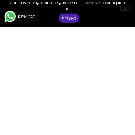
התוכן וניתוח ביצועי האתר — כדי להעניק לכם חוויית קנייה מהירה ונוחה
יותר.
דברו איתנו
מאשר/ת
+MXL DRUM PA-5K
MXL DRUM-PA-5K –
ערכת מיקרופונים
– ערכת 5 מיקרופונים
לתופים
מלאה לתופים
₪
1,417
₪
1,190