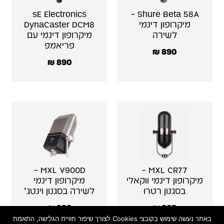
sE Electronics
Shure Beta 58A –
מיקרופון דינמי
DynaCaster DCM8
לשירה
מיקרופון דינמי עם
פריאמפ
₪
890
₪
890
MXL V900D –
MXL CR77 –
מיקרופון דינמי ווקאלי
מיקרופון דינמי
בסגנון רטרו
לשירה בסגנון וינטג’
₪
999
₪
965
באתר נעשה שימוש בקובצי Cookies לצורך שיפור חוויית הגלישה, התאמת