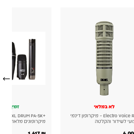
לא במלאי
זמין במלא
Electro Voice RE20 – מיקרופון דינמי
עי לשידור והקלטה
מיקרופונים מלאה לתופ
1,417
₪