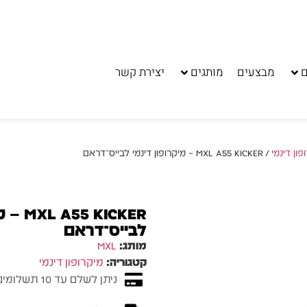
ם
מבצעים
מותגים
יצירת קשר
פון דינמי
/ MXL A55 KICKER – מיקרופון דינמי לבייס־דראם
 KICKER
לבייס־דראם
מותג:
MXL
קטגוריה:
מיקרופון דינמי
ניתן לשלם עד 10 תשלומים ללא ריבית