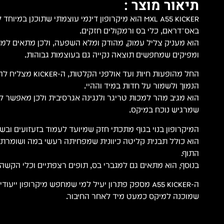
תיאור מוצר :
MXL A55 KICKER הוא מיקרופון דינמי עוצמתי שתוכנן ב
באס־דראם, כלי בס ורמקולים חזקים.
הוא מעניק צליל עמוק, מהודק ומלא השפעה, ולכן מתאים למת
ומפיקים שמחפשים תוצאה נקייה גם בעוצמות גבוהות.
החל מהופעות חיות ועד א
הנמוך ולשמור על חדות במיד וההיי.
הוא מגיב מהר למכות טריגר ולנגינה אגרסיבית ולכן מאפשר 
שמרגיש נוכח במיקס.
המיקרופון בנוי בגוף מתכתי חזק שמיועד לעמוד בזעזועים ובשי
הוא כולל תבנית קליטה כיוונית שמפחיתה רעשי במה ושומרת
התוף.
בנוסף, הוא מתאים גם למגברי בס, תופים רצפתיים וכלי הקשה ב
שמוכנה למיקס כמעט מיד לאחר החיבור.