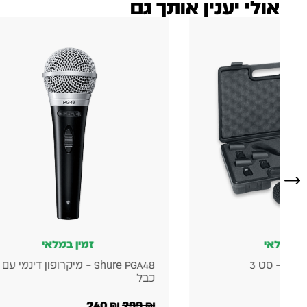
אולי יענין אותך גם
ין במלאי
זמין במלאי
Behringer XM1800S – סט 3
Shure PGA48 – מיקרופון דינמי עם
יים
כבל
240
₪
299
₪