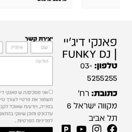
פאנקי דיג'יי
יצירת קשר
| FUNKY DJ
טלפון:
03-
5255255
כתובת:
רח'
אני מסכים/ה ש פאנקי דיג'
תשמור את פרטיי לצורך טיפ
מקווה ישראל 6
בפנייה, ויודע/ת שאוכל לקב
עדכונים ותוכן שיווקי בהתאם
תל אביב
למדיניות הפרטיות .