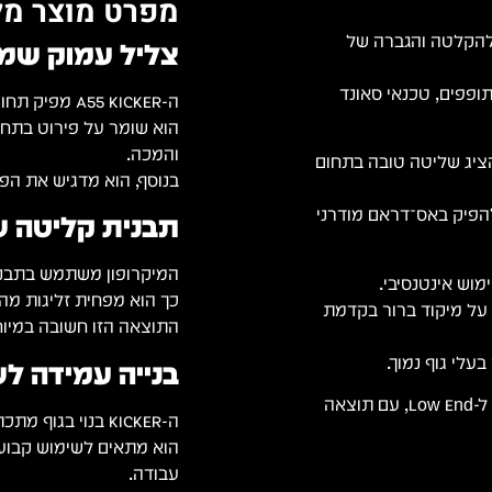
מפרט מוצר מל
מיוחד להקלטה והגברה של
צליל עמוק שמ
ופפים, טכנאי סאונד
ה-A55 KICKER מפיק תחום נמוך מלא ובועט שמעניק לתוף המרכזי נוכחות יציבה.
הוא שומר על פירוט בתח
והמכה.
ולפני הקלטות, ה-KICKER מצליח להציג שליטה טובה בתחום
בנוסף, הוא מדגיש את הפאנ
להפיק באס־דראם מודרני
תבנית קליטה 
המיקרופון משתמש בתבני
מוש אינטנסיבי.
כך הוא מפחית זליגות מהמ
 על מיקוד ברור בקדמת
התוצאה הזו חשובה במיו
עלי גוף נמוך.
בנייה עמידה לש
ה-A55 KICKER מספק פתרון יעיל למי שמחפש מיקרופון ייעודי ל-Low End, עם תוצאה
ה-KICKER בנוי בגוף מתכתי קשיח שעומד היטב בנפילות, מכות ורעידות.
הוא מתאים לשימוש קבוע 
עבודה.