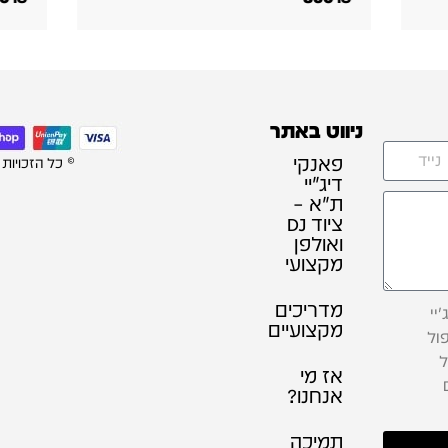
ניווט באתר
פאנקי
© כל הזכויות
דיג׳יי
ת"א –
ציוד DJ
ואולפן
מקצועי
מדריכים
יי
מקצועיים
ול
ל
אז מי
אנחנו?
תמיכה