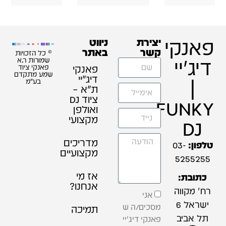
פאנקי
יצירת
ניווט
קשר
באתר
© כל הזכויות
דיג'יי
שמורות ר.א
פאנקי
פאנקי ציוד
שמע מתקדם
דיג׳יי
|
בע"מ
ת"א –
ציוד DJ
FUNKY
ואולפן
מקצועי
DJ
מדריכים
טלפון:
03-
מקצועיים
5255255
אז מי
כתובת:
אנחנו?
רח' מקווה
אני
ישראל 6
מסכים/ה ש
תמיכה
תל אביב
פאנקי דיג'יי