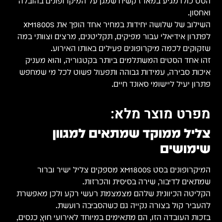
הסט כולו מגיע במארז קשיח שמגן על המיקרופונים בהובלה
ואחסון.
השילוב של שלושה יחידות במחיר אחד הופך את XM1800S
לפתרון אידיאלי עבור מפיקים, תקליטנים, מרצים וצוותי במה
שזקוקים לכמה מיקרופונים פעילים באותו האירוע.
זהו אחד הסטים המשתלמים ביותר בקטגוריה, והוא מעניק
איכות סבירה, עמידות גבוהה ותפעול פשוט לכל מי שמחפש
פתרון יעיל ליישומי סאונד חיים.
מפרט מוצר מלא:
צליל ממוקד שמתאים למגוון
שימושים
המיקרופונים בסט XM1800S מספקים צליל ישיר וברור
שמתאים לדיבור, שירה בסיסית והכרזות.
הקליטה הכיוונית שלהם מצמצמת רעשי רקע ולכן מאפשרת
להעביר קול בצורה נקייה גם כשהסביבה רועשת.
בזכות העובדה הזו, הם מתאימים במיוחד לאירועי חוץ, כנסים,