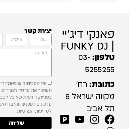
פאנקי דיג'יי
יצירת קשר
| FUNKY DJ
טלפון:
03-
5255255
כתובת:
רח'
אני מסכים/ה ש פאנקי דיג'
תשמור את פרטיי לצורך טיפ
מקווה ישראל 6
בפנייה, ויודע/ת שאוכל לקב
עדכונים ותוכן שיווקי בהתאם
תל אביב
למדיניות הפרטיות .
שליחה