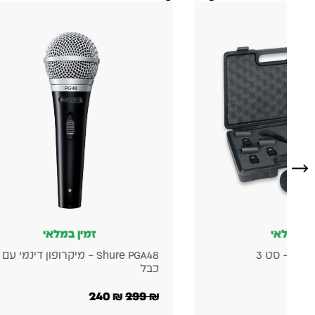
ין במלאי
זמין במלאי
Behringer XM1800S – סט 3
Shure PGA48 – מיקרופון דינמי עם
יים
כבל
240
₪
299
₪