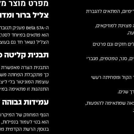
מפרט מוצר מל
ברמת פרימיום, המתאים להגברת
צליל ברור ומדוי
 מצוינת למוזיקאים,
ה-Beta 57A מעניק תגובה צלילית נקייה ומאוזנת שמחמיאה למגוון רחב של כלים.
עה.
הוא מתאים במיוחד לסנר, 
הצליל נשאר חד גם בעוצמ
לילים חזקים וגם פרטים
תבנית קליטה ס
ם, סנר, טמטמים, מגברי
התבנית הצרה מאפשרת למי
כך מתקבלת הפחתה משמע
 הקול ומפחיתה רעשי
עוצמת המוניטור בלי ליצו
התנהגות זו מתאימה במיו
ך שנים.
עמידות גבוהה 
וצאה שמתאימה להופעות,
הגוף המחוזק של המיקרופ
הוא בנוי לעמוד בנפילות,
בנוסף, הרשת הקדמית מש