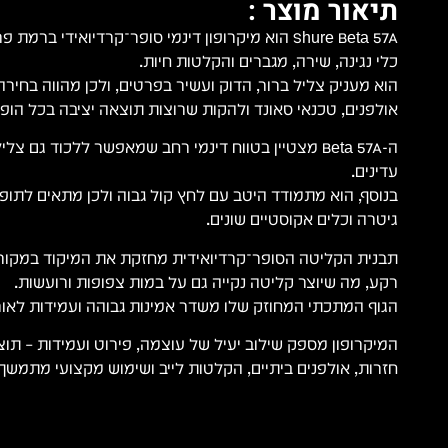
תיאור מוצר :
Shure Beta 57A הוא מיקרופון דינמי סופר־קרדיואידי 
כלי נגינה, שירה, מגברים והקלטות חיות.
הוא מעניק צליל ברור, הדוק ועשיר בפרטים, ולכן מהווה בחירה
אולפנים, טכנאי סאונד ולהקות שרוצות תוצאה יציבה בכל הופ
ה-Beta 57A מצטיין בטווח דינמי רחב שמאפשר ללכוד גם צ
עדינים.
בנוסף, הוא מתמודד היטב עם לחץ קול גבוה ולכן מתאים לתופי
גיטרה וכלים אקוסטיים שונים.
תבנית הקליטה הסופר־קרדיואידית מחזקת את המיקוד במקור
רקע, מה שיוצר קליטה נקייה גם על במות צפופות ורועשות.
הגוף המתכתי המחוזק שלו משדר אמינות גבוהה ועמידות לאור
המיקרופון מספק שילוב יעיל של עוצמה, פירוט ועמידות – ת
חזרות, אולפנים ביתיים, הקלטות לייב ושימוש מקצועי מתמשך.