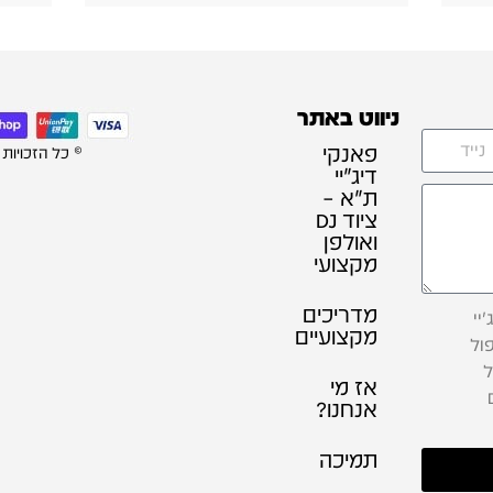
ניווט באתר
פאנקי
© כל הזכויות
דיג׳יי
ת"א –
ציוד DJ
ואולפן
מקצועי
מדריכים
יי
מקצועיים
ול
ל
אז מי
אנחנו?
תמיכה