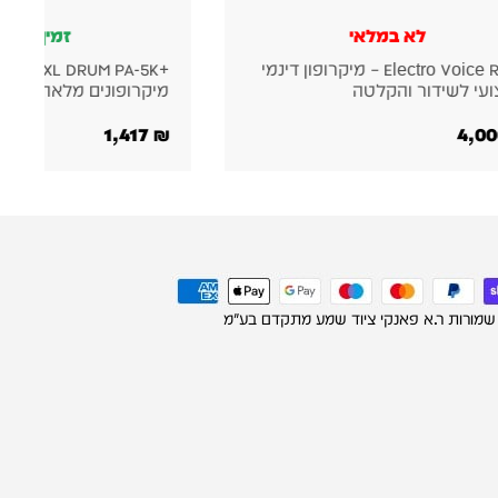
י
זמין במלאי
Electro Voic – מיקרופון דינמי
+MXL DRUM PA-5K – ערכת 5
ה
מיקרופונים מלאה לתופים
1,417
₪
 שמורות ר.א פאנקי ציוד שמע מתקדם בע"מ