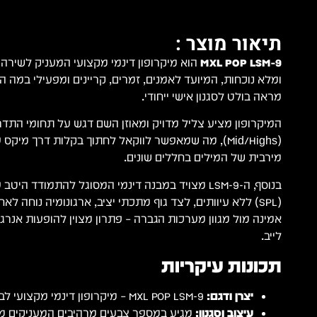
תיאור מוצר :
MXL POP LSM-9
הוא מיקרופון דינמי מקצועי המעניק לשירה ח
ומלא נוכחות, המיועד לאמנים, זמרים, קריינים ומפעילי במה ה
מראה בולט לסגנון אישי ייחודי.
המיקרופון מציע צליל מדויק ומאוזן השם דגש על תחומי התדרים
(Mid/Highs), מה שמאפשר לווקאל לחתוך בקלות דרך מיק
מירבית של המילים בחללים שונים.
בנוסף, ה-LSM-9 מצויד במבנה דינמי המסוגל להתמודד ה
(SPL) ללא עיוותים, לצד גוף מתכתי יציב, ארגונומיה נוחה ל
אמינה מול מגוון מערכות הגברה – פתרון מצוין להופעות אנרגט
לייב.
תכונות עיקריות
יצרן ודגם:
MXL POP LSM-9 – מיקרופון דינמי מקצועי לבמה ולשירה חיה.
עיצוב וסגנון:
מגיע במספר צבעים מרהיבים המעניקים מר