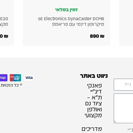
זמין במלאי
לא במלא
sE Electronics DynaCaster 
e RE20
ופון דינמי עם פריאמפ
מקצועי לשידור והקלט
4,000
₪
ניווט באתר
פאנקי
© כל הזכויות
דיג׳יי
ת"א –
ציוד DJ
ואולפן
מקצועי
מדריכים
יי