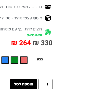
ברכישה מעל 700 ש״ח -
המ
איסוף עצמי מהיר - מקוה ישרא
רוצים להתייעץ עם מומחה
וואטסאפ
₪
264
₪
330
צבע
הוספה לסל