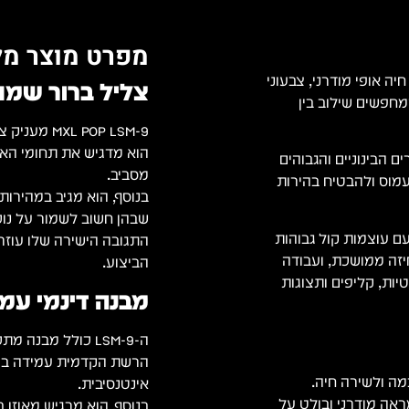
מפרט מוצר מל
יה אופי מודרני, צבעוני
צליל ברור שמת
מחפשים שילוב בין
MXL POP LSM-9 מעניק צליל חד שמבליט את השירה בצורה טבעית.
הוא מדגיש את תחומי האמ
 הבינוניים והגבוהים
מסביב.
ס עמוס ולהבטיח בהירות
בנוסף, הוא מגיב במהירות 
שבהן חשוב לשמור על נוכ
יטב עם עוצמות קול גבוהות
התגובה הישירה שלו עוזר
אחיזה ממושכת, ועבודה
הביצוע.
יות, קליפים ותצוגות
מבנה דינמי עמי
ה-LSM-9 כולל מבנה מתכתי חזק שמאפשר עבודה ממושכת גם בתנאי במה מאתגרים.
הרשת הקדמית עמידה בפני
אינטנסיבית.
אה מודרני ובולט על
בנוסף, הוא מרגיש מאוזן 