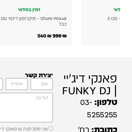
זמין במלאי
Shure PGA48 – מיקרופון דינמי עם
DCM8
כבל
מיקר
890
₪
240
₪
299
₪
פאנקי דיג'יי
יצירת קשר
| FUNKY DJ
טלפון:
03-
5255255
כתובת:
רח'
אני מסכים/ה ש פאנקי דיג'