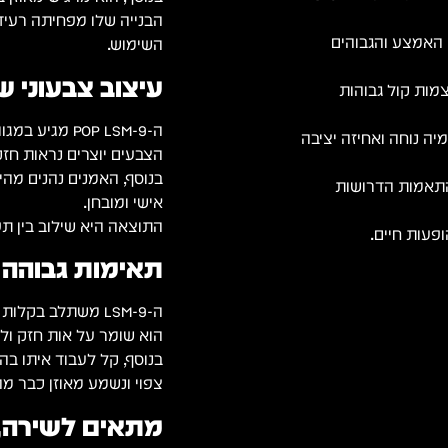
הבנייה שלו מפחיתה רעיד
י האמצע והגבוהים
השימוש.
עיצוב צבעוני 
מות קול גבוהות
ה-POP LSM-9 מגיע במגוון צבעים בולטים שמוסיפים אנרגיה לכל הופעה.
ה נוחה ואחיזה יציבה
הצבעים יוצרים נראות חזק
בנוסף, האמנים נהנים מהי
התאמות הדרושות
אישי ומובחן.
התוצאה היא שילוב בין תפק
ופעות חיים.
תאימות גבוהה 
ה-LSM-9 משתלב בקלות עם כל מערכת הגברה סטנדרטית.
הוא שומר על אות חזק ולכ
בנוסף, קל לעבוד איתו בה
צפוי ונשמע מאוזן כבר מה
מתאים לשירה, די