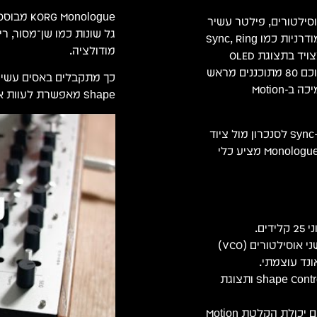
onologue
וסילטורים, פילטר עשיר
וייחודי ושליטה בצורת הגל (Shape Control), בשילוב תכונות מודרניות כמו Sync, Ring
מודולציה.
Modulation ו-Drive המוסיפים חיספוס ואופי ייחודי. המכשיר מצויד בתצוגת OLED
מרהיבה המציגה את צורת הגל בזמן אמת, 100 פריסטים (מתוכם 80 מתוכננים מראש
כך מתקבלים באסים עשירי
וזכרונות לשמירה אישית), וסיקוונסר 16 צעדים מתקדם עם תמיכה ב-Motion
Shape מאפשרת לעוות את הגל בזמן אמת וליצור אופי ייחודי.
בזכות מקלדת בת 25 קלידי Slim איכותיים, חיבורי MIDI, USB ו-Sync לסנכרון מול ציוד
אנלוגי ותוכנות, לצד אפשרות להפעלה באמצעות סוללות, ה-Monologue מציע כלי
סינתזה אנלוגית מלאה מבוססת שני אוסילטורים (VCO)
פילטר אנלוגי רב-מצבי, שליטת Shape Control ותצוגת
סיקוונסר 16 צעדים אינטואיטיבי עם יכולת הקלטת Motion