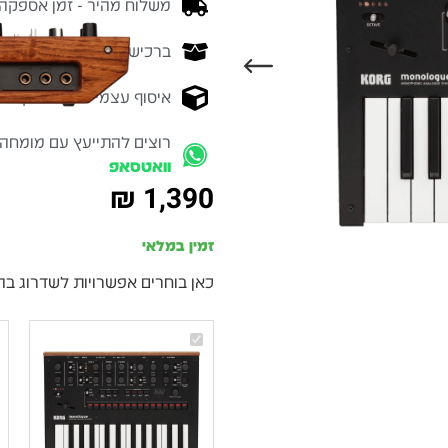
משלוח מהיר - זמן אספקה בין 3-5 ימי 
ברכישה מעל 700 ש״ח -
המ
איסוף עצמי מהיר - מקוה ישרא
רוצים להתייעץ עם מומחה
וואטסאפ
₪
1,390
זמין במלאי
כאן בוחרים אפשרויות לשדרוג בה
KORG
Monologue
–
סינתיסייזר
אנלוגי
מונופוני