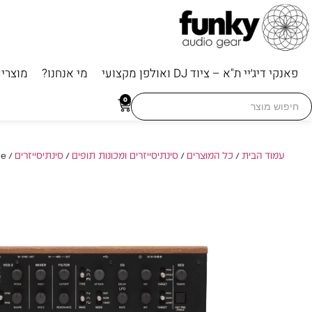
פאנקי דיג׳יי ת"א – ציוד DJ ואולפן מקצועי
מי אנחנו?
מוצרי
Searc
0
for
עמוד הבית
/
כל המוצרים
/
סינתיסייזרים ומכונות תופים
/
סינתיסייזרים
/ KORG Monologue – סינתיסייזר אנלוגי מונופוני