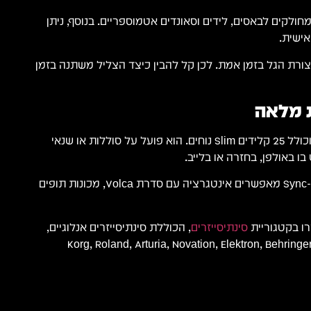
1 פריסטים מחולקים לבאסים, לידים וסאונדים אטמוספריים. בנוסף, ניתן
ישית.
יג את צורת הגל בזמן אמת. לכן קל להבין כיצד הצליל משתנה בזמן
ת מלאה
ה-Monologue קומפקטי וכולל 25 קלידים Slim נוחים. הוא פועל על סוללות או שנאי
בו באולפן, בחזרה או בלייב.
חיבורי MIDI In/Out, USB ו-Sync מאפשרים אינטגרציה עם סדרת Volca, מכונות תופים
ו בקטגוריית
סינתיסייזרים
, הכוללת סינתיסייזרים אנלוגיים,
יגיטליים והיברידיים של Korg, Roland, Arturia, Novation, Elektron, Behringer