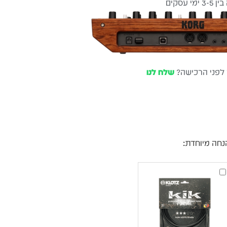
עסקים
שלוח חינם
ל 6 ת״א
 לפני הרכישה?
שלח לנו
נחה מיוחדת:
Klotz
KIK
TS-
TS
–
כבל
אינסטרומנט
מקצועי