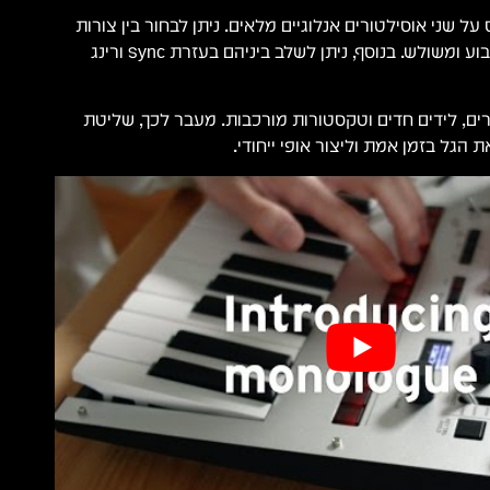
KORG M מבוסס על שני אוסילטורים אנלוגיים מלאים. ניתן לבחור בין צורות
גל שונות כמו שן־מסור, ריבוע ומשולש. בנוסף, ניתן לשלב ביניהם בעזרת Sync ורינג
ם, לידים חדים וטקסטורות מורכבות. מעבר לכך, שליטת