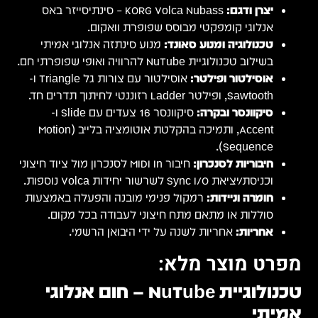
אס
י
אוסילטור עם צורות גל Triangle ו-
בלייב (Motion
וד חיצוני
צעות