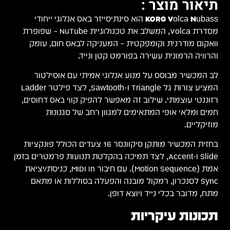
 NuTube – שפופרת
ק
 ו-Sawtooth, לצד פילטר Ladder
ים,
ונקציות
ים בזמן
כניסת/יציאת
ם