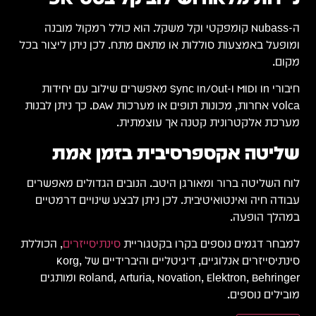
ר בכל
ות
DAW. כך ניתן לבנות
שרים
ים
כוללת
Rol ומותגים