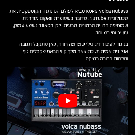
קטית את
וק,