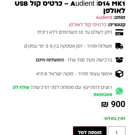
 כרטיס קול USB
לנו