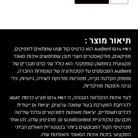
 למפיקים,
ונד
 של
ה,
 כלי
לצד איכות ההקלטה הגבוהה, ה־iD14 MK1 מציע כניסת ADAT
יאת DI ייעודית
טה
שלנו, זהו אחד
תי