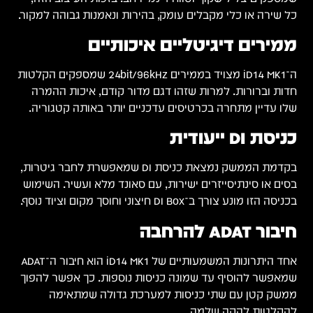
מקור.
24 שמספקים הקלטות
מרה
יה.
בר גיטרות,
ימוש
אחד היתרונות המשמעותיים של iD14 MK1 הוא חיבור ה־ADAT
להפוך