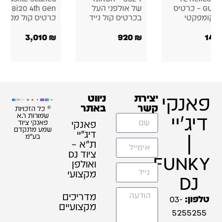
18i20 4th Gen –
22 – כרטיס קול
722 כרטיס קול
קול מקצועי
לאולפן
אולפני
1,190
₪
790
₪
זכויות
ת ר.א
 ציוד
תקדם
"מ