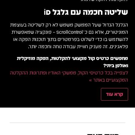
וצמת
יה שמאפשרת
 או
ת
קלטה