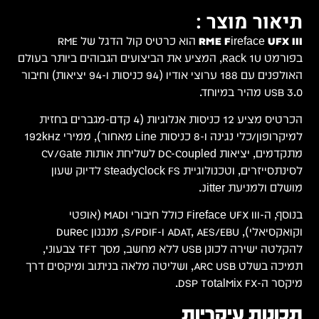
תר בעולם
סות ו-94 יציאות) וחיבור
בחזית
 ו-8 כניסות Line מאחור), ממירי 192kHz
 CV/Gate
 צבעוני,
ים דרך