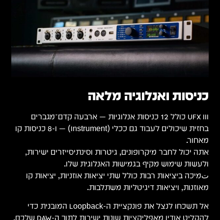
ם
לי (Instrument) — ו-8 כניסות קו
ת,
קו
נית כדי
ודיו מאפליקציות שונות ישירות לתוך ה-DAW שלכם.