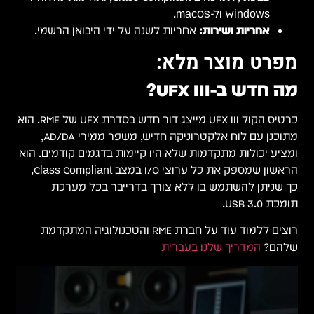
י.
כרטיס הקול UFX III מייצג דור חדש בסדרת UFX של RME. הוא
מתוכנן עם לוח אלקטרוניקה חדיש, משפר ממירי AD/DA,
. הוא
הראשון שמספק את כל ערוצי I/O במצב Class Compliant,
דמת