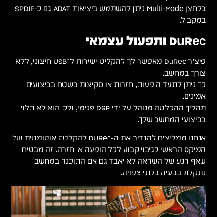
ן Multi-Mode ניתן להשתמש ביציאות ADAT גם כ-SPDIF
ישירות ל־USB חיצוני, ללא
ם
 לא תלוי
ה אוטומטית של
טיח