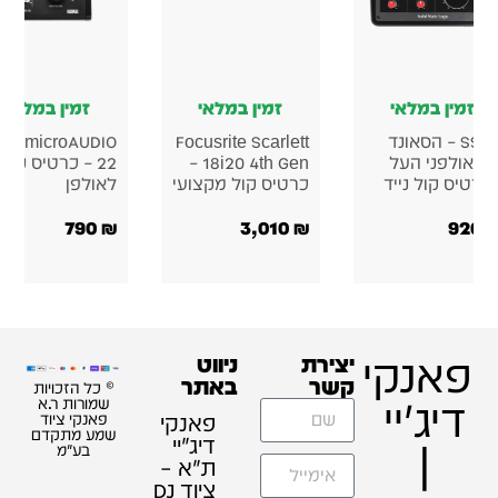
ן במלאי
זמין במלאי
זמין במלאי
Arturia MiniFuse 1
Korg microAUDIO
Korg micr
כרטיס קול
722 כרטיס קול
– כרטיס קול
אולפני
620
₪
1,190
₪
זכויות
ת ר.א
 ציוד
תקדם
"מ