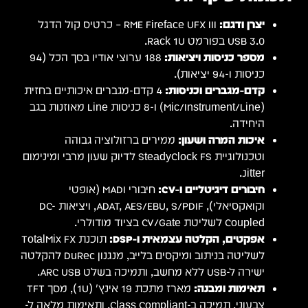
דגל
188 ערוצי אודיו בסך הכל (94
חזית
Li מאוזנות בגב
י ומינימום
ADAT, AES, ויציאות DC-
TotalMix
ים בלייב, מנגנון DuRec להקלטה
מארז מתכת 19 אינץ' (1U), מסך TFT
ימות מלאה ל-