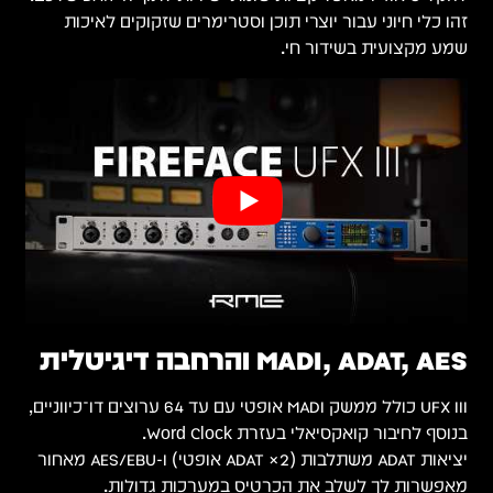
ת
ערוצים דו־כיווניים,
לבות (2× ADAT אופטי) ו-AES/EBU מאחור