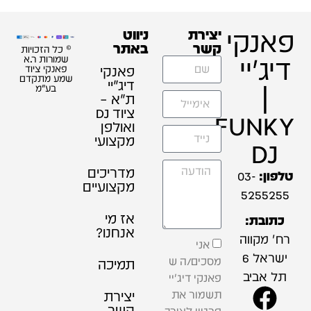
זכויות
ת ר.א
 ציוד
תקדם
"מ