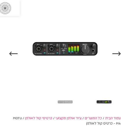
0
/ MO