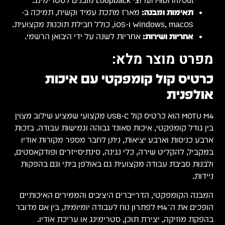
 ב-
י.
ילוב מצוין
בזכות
דיו
סטים,
קות
יים
ם מדובר