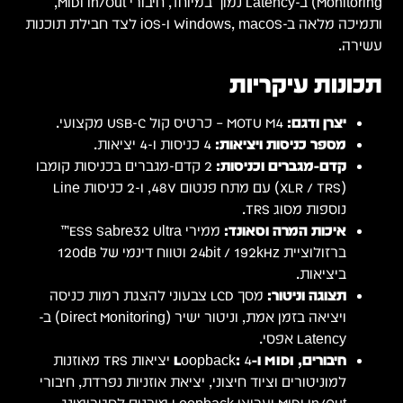
Monitoring) ב-Latency נמוך במיוחד, חיבורי MIDI In/Out,
לצד חבילת תוכנות
מבו
-2 כניסות Line
ES™
120d
סה
ויציאה בזמן אמת, וניטור ישיר (Direct Monitoring) ב-
נות
ורי