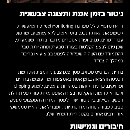
אפשרת
Laten מורגש.
י,
ות
ם
מסים, למנוע Clipping
תחילת
עניק
 יותר, ומבדיל את ה־M4 מממשקי