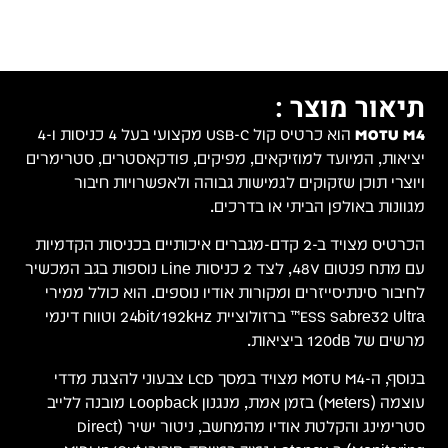
הוא כרטיס קול USB-C מקצועי בעל 4 כניסות ו-4
ימרים
קדמיות
וספות בגב המכשיר
ירי
24bi וטווח דינמי
 מדדי
L מובנה ללייב