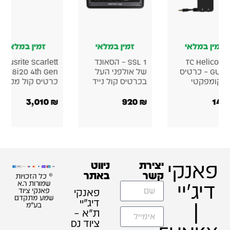
זמין במלאי
זמין במלאי
זמין במל
ia MiniFuse 1
Korg microAUDIO
Korg microAUDIO
22 – כרטיס קול
722 כרטיס קול
– כרטיס קול
לאולפן
אולפני
620
₪
1,190
₪
790
₪
זכויות
ת ר.א
 ציוד
תקדם
"מ