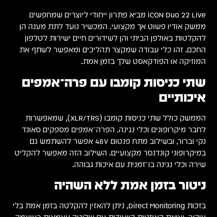
ם
 הן
ון
 את
ם
שמאפשרות
ונד
גם
הקליט
ן אמת בלי