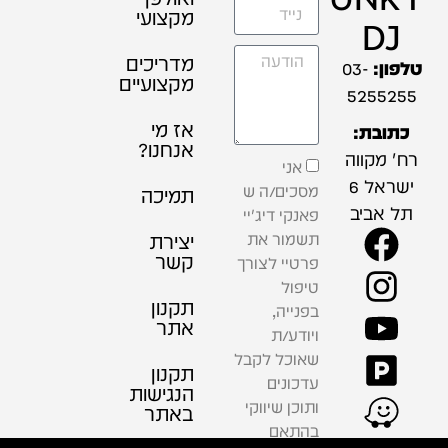
מקצועי
DJ
מדריכים
טלפון:
03-
מקצועיים
5255255
אז מי
כתובת:
אנחנו?
רח' מקווה
אני
ישראל 6
מסכים/ה ש
תמיכה
תל אביב
פאנקי דיג'יי
תשמור את
יצירת
קשר
פרטיי לצורך
טיפול
תקנון
בפנייה,
אתר
ויודע/ת
שאוכל לקבל
תקנון
עדכונים
הנגישות
ותוכן שיווקי
באתר
בהתאם