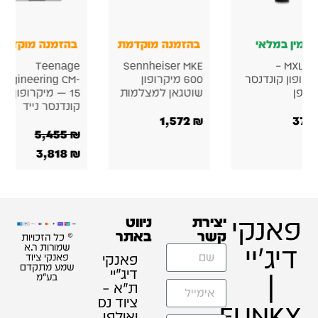
זמין במלאי
בהזמנה מוקדמת
בהזמנה מוקדמת
Teenage
Sennheiser MKE
MXL 440 –
קרופון קונדנסר
600 מיקרופון
Engineering CM-
ולפן
שוטגאן למצלמות
15 — מיקרופון
קונדנסר נייד
1,572
₪
370
5,455
₪
3,818
₪
פאנקי
יצירת
ניווט
קשר
באתר
© כל הזכויות
דיג'יי
שמורות ר.א
פאנקי
פאנקי ציוד
שמע מתקדם
דיג׳יי
|
בע"מ
ת"א –
ציוד DJ
FUNKY
ואולפן