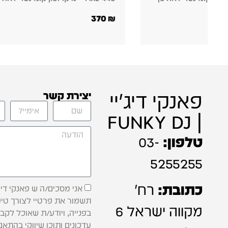
שוטגאן למצלמות
1,572
₪
פאנקי דיג'יי
יצירת קשר
| FUNKY DJ
טלפון:
03-
5255255
כתובת:
רח'
אני מסכים/ה ש פאנקי דיג'
תשמור את פרטיי לצורך טיפ
מקווה ישראל 6
בפנייה, ויודע/ת שאוכל לקב
עדכונים ותוכן שיווקי בהתאם