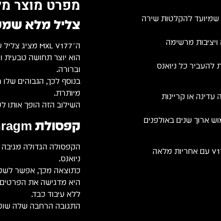
מפרט מוצר מל
מיקרופון MXL V177 הוא מיקרופון קונדנסר Large Diaphragm שמיועד להקלטות שירה
צליל מלא שמענ
 ויציבות מרשימה
ה־MXL V177 מציג צליל עשיר ומדויק שמתאים במיוחד להפקות שירה וקריינות.
הוא יוצר תחושה טבעית 
להעביר כל ניואנס
וברורה.
בנוסף לכך, הגבוהים שלו 
מיותרת.
 עדינה או קריינות
השילוב הזה הופך אותו למ
ש ארוך שנים באולפנים
קפסולת Large Diaphragm שמציגה פירוט גבוה
הקפסולה הגדולה מגיבה ב
אנחנו היבואנים הרשמיים של MXL בישראל ומספקים את ה־V177 עם אחריות מלאה
ניואנס.
כתוצאה מכך, אפשר לשמוע
היא מדגישה את הפרטים 
ללא עיבוד כבד.
התגובה הרחבה שלה שומרת