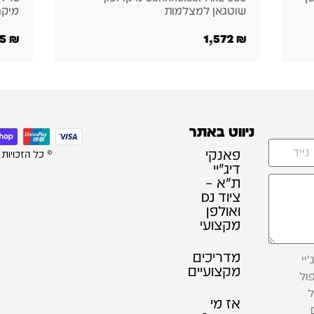
מיקרופון קונדנסר נייד
קו
₪
5,455
₪
ניווט באתר
פאנקי
© כל הזכויות
דיג׳יי
ת"א –
ציוד DJ
ואולפן
מקצועי
מדריכים
יי
מקצועיים
ול
ל
אז מי