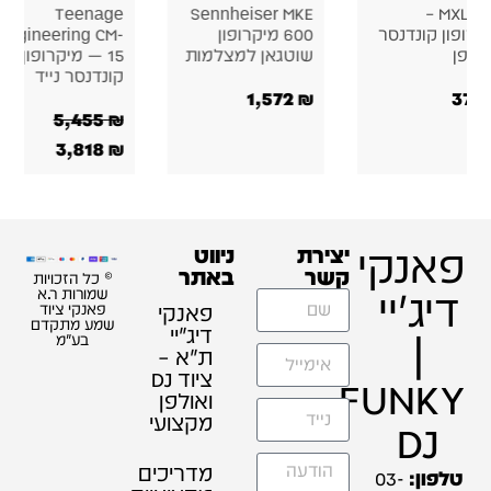
ctronics
Teenage
Sennheiser MKE
600 מיקרופון
Engineering CM-
X1a –
שוטגאן למצלמות
15 — מיקרופון
קונדנסר
קונדנסר נייד
430
₪
1,572
₪
5,455
₪
3,818
₪
פאנקי
יצירת
ניווט
קשר
באתר
© כל הזכויות
דיג'יי
שמורות ר.א
פאנקי
פאנקי ציוד
שמע מתקדם
דיג׳יי
|
בע"מ
ת"א –
ציוד DJ
FUNKY
ואולפן
מקצועי
DJ
מדריכים
טלפון:
03-