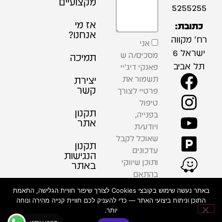
מקצועיים
5255255
אז מי
כתובת:
אנחנו?
רח' מקווה
אני
ישראל 6
מסכים/ה ש
תמיכה
תל אביב
פאנקי דיג'יי
תשמור את
יצירת
קשר
פרטיי לצורך
טיפול
תקנון
בפנייה,
אתר
ויודע/ת
שאוכל לקבל
תקנון
עדכונים
הנגישות
ותוכן שיווקי
באתר
בהתאם
למדיניות
פרטיות
באתר נעשה שימוש בקובצי Cookies לצורך שיפור חוויית הגלישה, התאמת
הפרטיות .
התוכן וניתוח ביצועי האתר — כדי להעניק לכם חוויית קנייה מהירה ונוחה
יותר.
שליחה